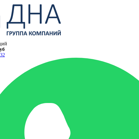
ций
руб
-32