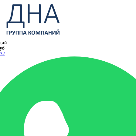
ций
руб
-32