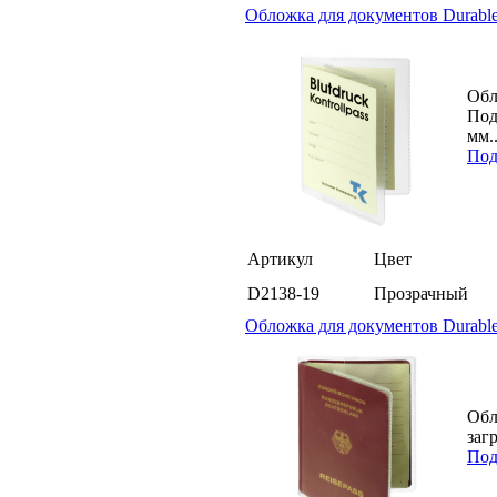
Обложка для документов Durabl
Обл
Под
мм..
Под
Артикул
Цвет
D2138-19
Прозрачный
Обложка для документов Durable
Обл
заг
Под