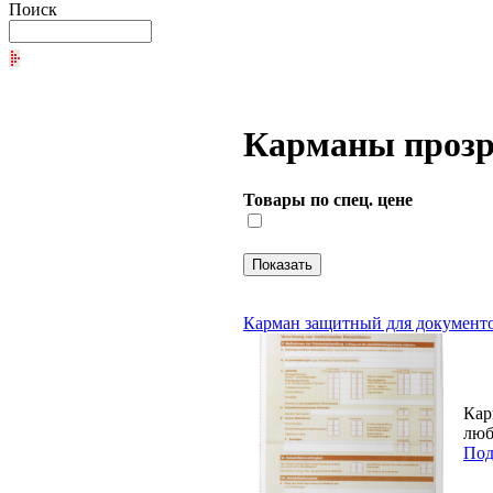
Поиск
Карманы проз
Товары по спец. цене
Карман защитный для документо
Кар
люб
Под