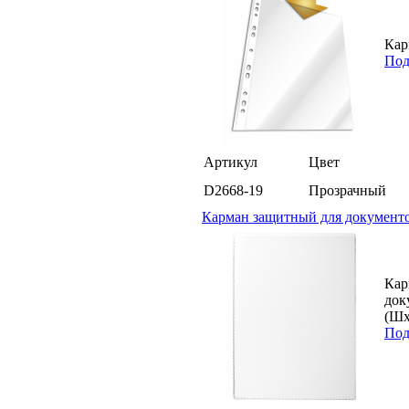
Кар
Под
Артикул
Цвет
D2668-19
Прозрачный
Карман защитный для документо
Кар
док
(Шх
Под