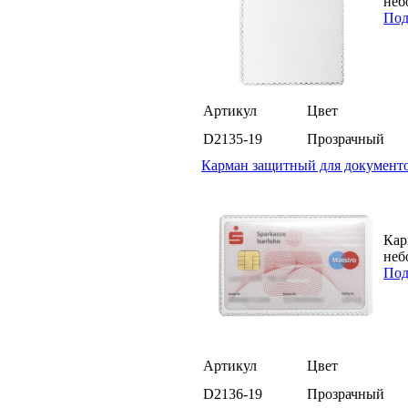
неб
Под
Артикул
Цвет
D2135-19
Прозрачный
Карман защитный для документов
Кар
неб
Под
Артикул
Цвет
D2136-19
Прозрачный