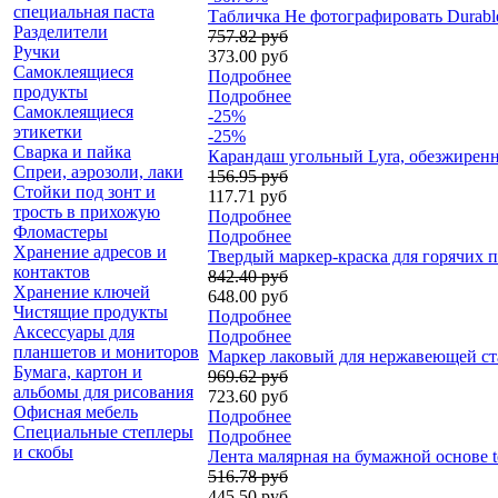
специальная паста
Табличка Не фотографировать Durabl
Разделители
757.82 руб
Ручки
373.00 руб
Самоклеящиеся
Подробнее
продукты
Подробнее
Самоклеящиеся
-25%
этикетки
-25%
Сварка и пайка
Карандаш угольный Lyra, обезжирен
Спреи, аэрозоли, лаки
156.95 руб
Стойки под зонт и
117.71 руб
трость в прихожую
Подробнее
Фломастеры
Подробнее
Хранение адресов и
Твердый маркер-краска для горячих по
контактов
842.40 руб
Хранение ключей
648.00 руб
Чистящие продукты
Подробнее
Аксессуары для
Подробнее
планшетов и мониторов
Маркер лаковый для нержавеющей стали
Бумага, картон и
969.62 руб
альбомы для рисования
723.60 руб
Офисная мебель
Подробнее
Специальные степлеры
Подробнее
и скобы
Лента малярная на бумажной основе te
516.78 руб
445.50 руб