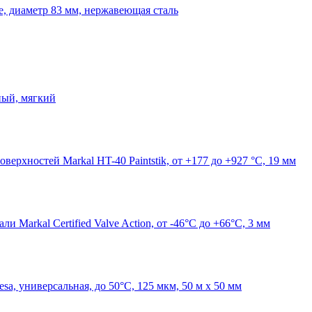
e, диаметр 83 мм, нержавеющая сталь
ный, мягкий
верхностей Markal HT-40 Paintstik, от +177 до +927 °C, 19 мм
 Markal Certified Valve Action, от -46°C до +66°C, 3 мм
sa, универсальная, до 50°С, 125 мкм, 50 м х 50 мм