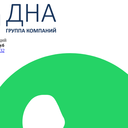
ций
руб
-32