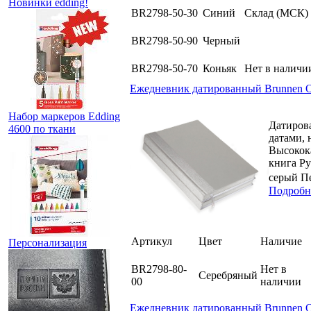
Новинки edding!
BR2798-50-30
Синий
Склад (МСК)
BR2798-50-90
Черный
BR2798-50-70
Коньяк
Нет в наличи
Ежедневник датированный Brunnen 
Набор маркеров Edding
Датиров
4600 по ткани
датами, 
Высокока
книга Ру
серый П
Подробн
Артикул
Цвет
Наличие
Персонализация
BR2798-80-
Нет в
Серебряный
00
наличии
Ежедневник датированный Brunnen О