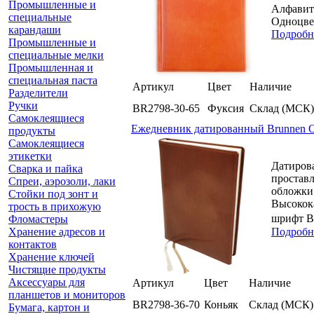
Промышленные и
Алфавитн
специальные
Одноцвет
карандаши
Подробн
Промышленные и
специальные мелки
Промышленная и
специальная паста
Артикул
Цвет
Наличие
Разделители
Ручки
BR2798-30-65
Фуксия
Склад (МСК)
Самоклеящиеся
Ежедневник датированный Brunnen О
продукты
Самоклеящиеся
этикетки
Датирова
Сварка и пайка
проставл
Спреи, аэрозоли, лаки
обложки:
Стойки под зонт и
Высокока
трость в прихожую
шрифт В
Фломастеры
Хранение адресов и
Подробн
контактов
Хранение ключей
Чистящие продукты
Аксессуары для
Артикул
Цвет
Наличие
планшетов и мониторов
BR2798-36-70
Коньяк
Склад (МСК)
Бумага, картон и