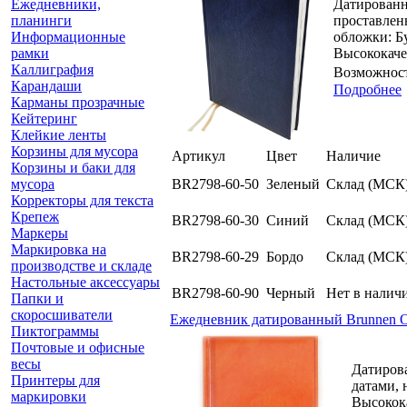
Ежедневники,
Датированн
планинги
проставлен
Информационные
обложки: Б
рамки
Высококачес
Каллиграфия
Возможност
Карандаши
Подробнее
Карманы прозрачные
Кейтеринг
Клейкие ленты
Корзины для мусора
Артикул
Цвет
Наличие
Корзины и баки для
мусора
BR2798-60-50
Зеленый
Склад (МСК
Корректоры для текста
Крепеж
BR2798-60-30
Синий
Склад (МСК
Маркеры
Маркировка на
BR2798-60-29
Бордо
Склад (МСК
производстве и складе
Настольные аксессуары
BR2798-60-90
Черный
Нет в налич
Папки и
скоросшиватели
Ежедневник датированный Brunnen О
Пиктограммы
Почтовые и офисные
весы
Датиров
Принтеры для
датами, 
маркировки
Высокока