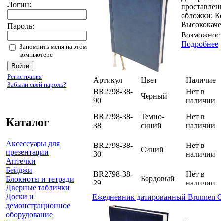
Логин:
проставлен
обложки: Ко
Высококачес
Пароль:
Возможност
Подробнее
Запомнить меня на этом
компьютере
Регистрация
Артикул
Цвет
Наличие
Забыли свой пароль?
BR2798-38-
Нет в
Черный
90
наличии
BR2798-38-
Темно-
Нет в
Каталог
38
синий
наличии
Аксессуары для
BR2798-38-
Нет в
Синий
презентации
30
наличии
Аптечки
Бейджи
BR2798-38-
Нет в
Бордовый
Блокноты и тетради
29
наличии
Дверные таблички
Доски и
Ежедневник датированный Brunnen 
демонстрационное
оборудование