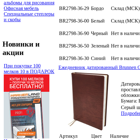
альбомы для рисования
Офисная мебель
BR2798-36-29
Бордо
Склад (МСК)
Специальные степлеры
и скобы
BR2798-36-00
Белый
Склад (МСК)
BR2798-36-90
Черный
Нет в налич
Новинки и
BR2798-36-50
Зеленый
Нет в налич
акции
BR2798-36-30
Синий
Нет в налич
При покупке 100
Ежедневник датированный Brunnen О
мелков 10 в ПОДАРОК
Датирова
проставл
обложки:
Бумага: 
Серый ш
Подробн
Артикул
Цвет
Наличие