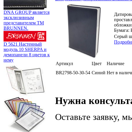
DNA GROUP является
Датирова
эксклюзивным
проставл
представителем TM
обложки:
BRUNNEN.
Бумага: 
Серый ш
Подробн
D 5621 Настенный
модуль 10 SHERPA и
демопанели 8 цветов к
нему
Артикул
Цвет
Наличие
BR2798-50-30-54
Синий
Нет в налич
Нужна консульт
Оставьте заявку, 