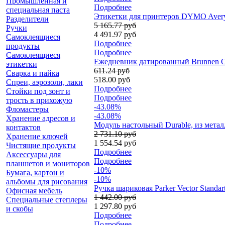
Промышленная и
Подробнее
специальная паста
Этикетки для принтеров DYMO Avery 
Разделители
5 165.77 руб
Ручки
4 491.97 руб
Самоклеящиеся
Подробнее
продукты
Подробнее
Самоклеящиеся
Ежедневник датированный Brunnen О
этикетки
611.24 руб
Сварка и пайка
518.00 руб
Спреи, аэрозоли, лаки
Подробнее
Стойки под зонт и
Подробнее
трость в прихожую
-43.08%
Фломастеры
-43.08%
Хранение адресов и
Модуль настольный Durable, из метал
контактов
2 731.10 руб
Хранение ключей
1 554.54 руб
Чистящие продукты
Подробнее
Аксессуары для
Подробнее
планшетов и мониторов
-10%
Бумага, картон и
-10%
альбомы для рисования
Ручка шариковая Parker Vector Standa
Офисная мебель
1 442.00 руб
Специальные степлеры
1 297.80 руб
и скобы
Подробнее
Подробнее