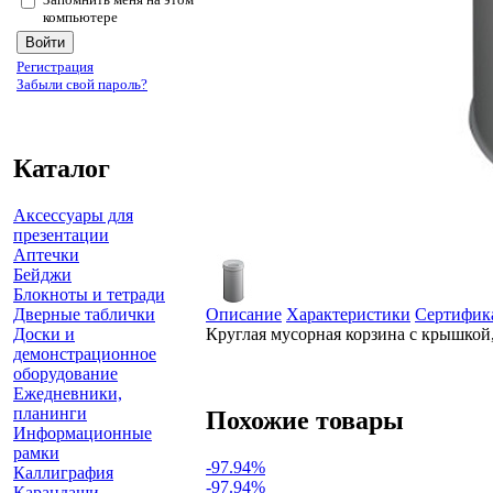
компьютере
Регистрация
Забыли свой пароль?
Каталог
Аксессуары для
презентации
Аптечки
Бейджи
Блокноты и тетради
Дверные таблички
Описание
Характеристики
Сертифик
Доски и
Круглая мусорная корзина с крышкой
демонстрационное
оборудование
Ежедневники,
планинги
Похожие товары
Информационные
рамки
-97.94%
Каллиграфия
-97.94%
Карандаши