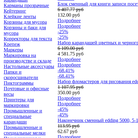
Блок сменный для книги записи посе
Карманы прозрачные
6 407.77 руб
Кейтеринг
132.00 руб
Клейкие ленты
Подробнее
Корзины для мусора
Подробнее
Корзины и баки для
-25%
мусора
-25%
Корректоры для текста
Набор карандашей цветных и черногра
Крепеж
6 109.00 руб
Маркеры
4 581.75 руб
Маркировка на
Подробнее
производстве и складе
Подробнее
Настольные аксессуары
-68.41%
Папки и
-68.41%
скоросшиватели
Набор фломастеров для рисования edd
Пиктограммы
1 107.95 руб
Почтовые и офисные
350.00 руб
весы
Подробнее
Принтеры для
Подробнее
маркировки
-45%
Промышленные и
-45%
специальные
Наконечник сменный edding 5000, 5-
карандаши
113.95 руб
Промышленные и
62.67 руб
специальные мелки
Подробнее