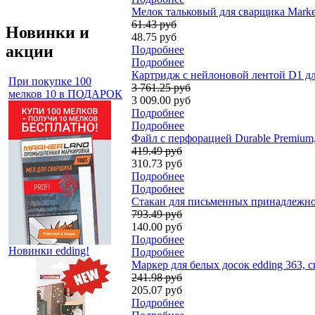
Мелок тальковый для сварщика Marker
61.43 руб
Новинки и
48.75 руб
акции
Подробнее
Подробнее
Картридж с нейлоновой лентой D1 дл
При покупке 100
3 761.25 руб
мелков 10 в ПОДАРОК
3 009.00 руб
Подробнее
Подробнее
Файл с перфорацией Durable Premium
419.49 руб
310.73 руб
Подробнее
Подробнее
Стакан для письменных принадлежност
793.49 руб
140.00 руб
Подробнее
Новинки edding!
Подробнее
Маркер для белых досок edding 363, 
241.98 руб
205.07 руб
Подробнее