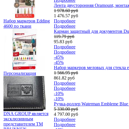
Подробнее
Лента двусторонняя Oramount, монтаж
1 978.60 руб
1 476.57 руб
Набор маркеров Edding
Подробнее
4600 по ткани
Подробнее
Карман защитный для документов Dur
119.79 руб
95.83 руб
Подробнее
Подробнее
-45%
-45%
Набор маркеров меловых для стекла e
1 566.95 руб
Персонализация
861.82 руб
Подробнее
Подробнее
-10%
-10%
Ручка-роллер Waterman Embleme Blue
5 330.00 руб
DNA GROUP является
4 797.00 руб
эксклюзивным
Подробнее
представителем TM
Подробнее