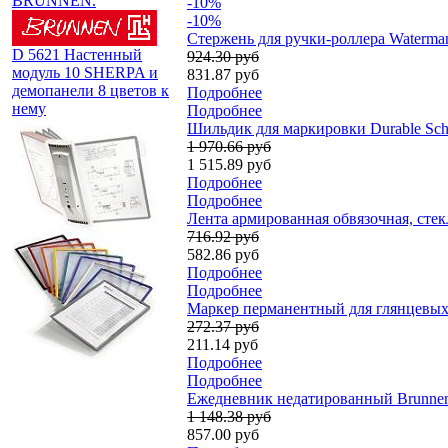
BRUNNEN.
-10%
-10%
Стержень для ручки-роллера Waterma
D 5621 Настенный
924.30 руб
модуль 10 SHERPA и
831.87 руб
демопанели 8 цветов к
Подробнее
нему
Подробнее
Шильдик для маркировки Durable Schi
1 970.66 руб
1 515.89 руб
Подробнее
Подробнее
Лента армированная обвязочная, стек
716.92 руб
582.86 руб
Подробнее
Подробнее
Мaркер перманентный для глянцевых 
272.37 руб
211.14 руб
Подробнее
Подробнее
Ежедневник недатированный Brunnen 
1 148.38 руб
857.00 руб