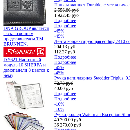
Папка-планшет Durable, с металличе
2 556.86 руб
1 922.45 руб
Подробнее
Подробнее
DNA GROUP является
-45%
эксклюзивным
-45%
представителем TM
Лента корректирующая edding 7410 cor
BRUNNEN.
204.13 руб
112.27 руб
Подробнее
D 5621 Настенный
Подробнее
модуль 10 SHERPA и
-45%
демопанели 8 цветов к
-45%
нему
Ручка капиллярная Staedtler Triplus, 0
72.73 руб
40.00 руб
Подробнее
Подробнее
-10%
-10%
Ручка-роллер Waterman Exception Sli
40 300.00 руб
36 270.00 руб