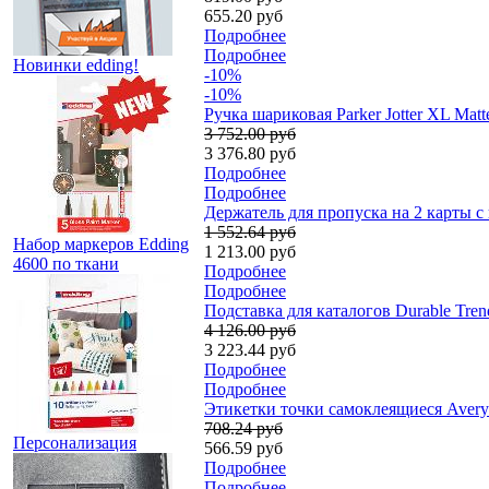
655.20 руб
Подробнее
Подробнее
Новинки edding!
-10%
-10%
Ручка шариковая Parker Jotter XL Ma
3 752.00 руб
3 376.80 руб
Подробнее
Подробнее
Держатель для пропуска на 2 карты с
1 552.64 руб
Набор маркеров Edding
1 213.00 руб
4600 по ткани
Подробнее
Подробнее
Подставка для каталогов Durable Trend
4 126.00 руб
3 223.44 руб
Подробнее
Подробнее
Этикетки точки самоклеящиеся Avery 
708.24 руб
Персонализация
566.59 руб
Подробнее
Подробнее