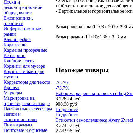
• Легкая фиксация рамки на металлич
Доски и
• Области применения: для сообщений
демонстрационное
• Вертикальное и горизонтальное ис
оборудование
Ежедневники,
планинги
Размер вкладыша (ШхВ): 205 х 290 м
Информационные
рамки
Размер рамки (ШхВ): 236 х 323 мм
Каллиграфия
Карандаши
Карманы прозрачные
Кейтеринг
Клейкие ленты
Корзины для мусора
Похожие товары
Корзины и баки для
мусора
Корректоры для текста
-73.7%
Крепеж
-73.7%
Маркеры
Набор маркеров акриловых edding Smal
Маркировка на
3 726.24 руб
производстве и складе
980.00 руб
Настольные аксессуары
Подробнее
Папки и
Подробнее
скоросшиватели
Этикетки самоклеящиеся Avery Zweckfo
Пиктограммы
3 273.57 руб
Почтовые и офисные
2 442.96 руб