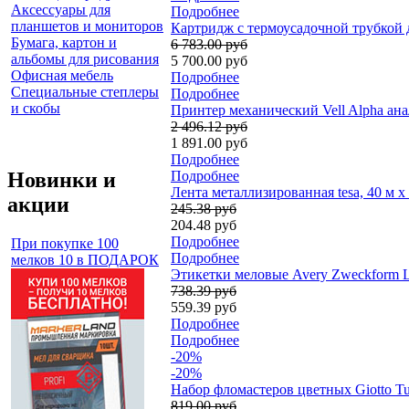
Аксессуары для
Подробнее
планшетов и мониторов
Картридж с термоусадочной трубкой 
Бумага, картон и
6 783.00 руб
альбомы для рисования
5 700.00 руб
Офисная мебель
Подробнее
Специальные степлеры
Подробнее
и скобы
Принтер механический Vell Alpha ан
2 496.12 руб
1 891.00 руб
Подробнее
Новинки и
Подробнее
Лента металлизированная tesa, 40 м x
акции
245.38 руб
204.48 руб
Подробнее
При покупке 100
Подробнее
мелков 10 в ПОДАРОК
Этикетки меловые Avery Zweckform Liv
738.39 руб
559.39 руб
Подробнее
Подробнее
-20%
-20%
Набор фломастеров цветных Giotto Tur
819.00 руб