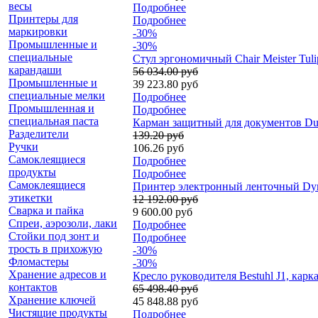
весы
Подробнее
Принтеры для
Подробнее
маркировки
-30%
Промышленные и
-30%
специальные
Стул эргономичный Chair Meister Tuli
карандаши
56 034.00 руб
Промышленные и
39 223.80 руб
специальные мелки
Подробнее
Промышленная и
Подробнее
специальная паста
Карман защитный для документов Dur
Разделители
139.20 руб
Ручки
106.26 руб
Самоклеящиеся
Подробнее
продукты
Подробнее
Самоклеящиеся
Принтер электронный ленточный Dymo
этикетки
12 192.00 руб
Сварка и пайка
9 600.00 руб
Спреи, аэрозоли, лаки
Подробнее
Стойки под зонт и
Подробнее
трость в прихожую
-30%
Фломастеры
-30%
Хранение адресов и
Кресло руководителя Bestuhl J1, карка
контактов
65 498.40 руб
Хранение ключей
45 848.88 руб
Чистящие продукты
Подробнее