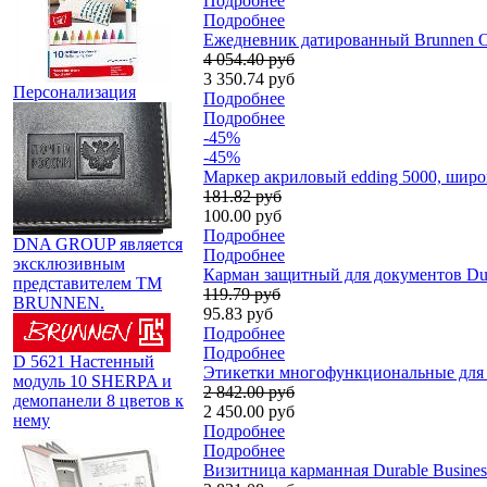
Подробнее
Подробнее
Ежедневник датированный Brunnen О
4 054.40 руб
3 350.74 руб
Персонализация
Подробнее
Подробнее
-45%
-45%
Маркер акриловый edding 5000, шир
181.82 руб
100.00 руб
Подробнее
DNA GROUP является
Подробнее
эксклюзивным
Карман защитный для документов Dur
представителем TM
119.79 руб
BRUNNEN.
95.83 руб
Подробнее
Подробнее
D 5621 Настенный
Этикетки многофункциональные для п
модуль 10 SHERPA и
2 842.00 руб
демопанели 8 цветов к
2 450.00 руб
нему
Подробнее
Подробнее
Визитница карманная Durable Business