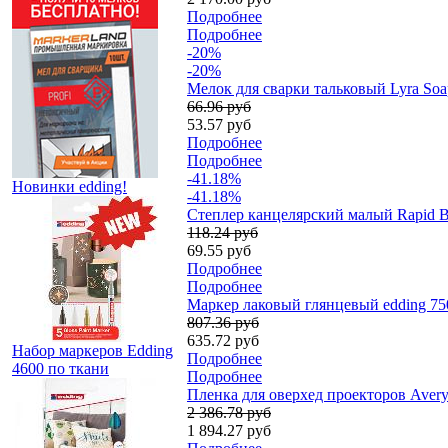
Подробнее
Подробнее
-20%
-20%
Мелок для сварки тальковый Lyra Soap
66.96 руб
53.57 руб
Подробнее
Подробнее
-41.18%
Новинки edding!
-41.18%
Степлер канцелярский малый Rapid Bab
118.24 руб
69.55 руб
Подробнее
Подробнее
Маркер лаковый глянцевый edding 75
807.36 руб
635.72 руб
Набор маркеров Edding
Подробнее
4600 по ткани
Подробнее
Пленка для оверхед проекторов Avery
2 386.78 руб
1 894.27 руб