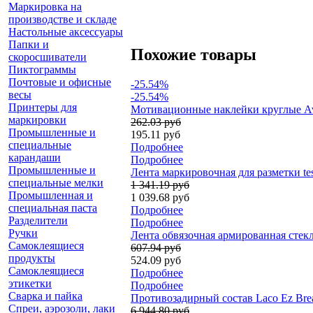
Маркировка на
производстве и складе
Настольные аксессуары
Папки и
Похожие товары
скоросшиватели
Пиктограммы
Почтовые и офисные
-25.54%
весы
-25.54%
Принтеры для
Мотивационные наклейки круглые Ave
маркировки
262.03 руб
Промышленные и
195.11 руб
специальные
Подробнее
карандаши
Подробнее
Промышленные и
Лента маркировочная для разметки te
специальные мелки
1 341.19 руб
Промышленная и
1 039.68 руб
специальная паста
Подробнее
Разделители
Подробнее
Ручки
Лента обвязочная армированная стекл
Самоклеящиеся
607.94 руб
продукты
524.09 руб
Самоклеящиеся
Подробнее
этикетки
Подробнее
Сварка и пайка
Противозадирный состав Laco Ez Brea
Спреи, аэрозоли, лаки
6 944.80 руб