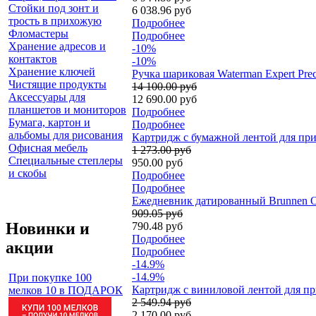
Стойки под зонт и
6 038.96 руб
трость в прихожую
Подробнее
Фломастеры
Подробнее
Хранение адресов и
-10%
контактов
-10%
Хранение ключей
Ручка шариковая Waterman Expert Pre
Чистящие продукты
14 100.00 руб
Аксессуары для
12 690.00 руб
планшетов и мониторов
Подробнее
Бумага, картон и
Подробнее
альбомы для рисования
Картридж с бумажной лентой для прин
Офисная мебель
1 273.00 руб
Специальные степлеры
950.00 руб
и скобы
Подробнее
Подробнее
Ежедневник датированный Brunnen О
909.05 руб
Новинки и
790.48 руб
Подробнее
акции
Подробнее
-14.9%
-14.9%
При покупке 100
Картридж c виниловой лентой для пр
мелков 10 в ПОДАРОК
2 549.94 руб
2 170.00 руб