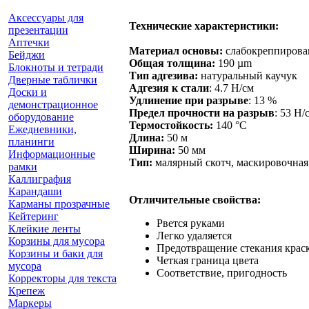
Аксессуары для
Технические характеристики:
презентации
Аптечки
Материал основы:
слабокреппирова
Бейджи
Общая толщина:
190 µm
Блокноты и тетради
Тип адгезива:
натуральный каучук
Дверные таблички
Адгезия к стали
: 4.7 Н/см
Доски и
Удлинение при разрыве
: 13 %
демонстрационное
Предел прочности на разрыв
: 53 Н/
оборудование
Термостойкость:
140 °C
Ежедневники,
Длина:
50 м
планинги
Ширина:
50 мм
Информационные
Тип:
малярный скотч, маскировочная
рамки
Каллиграфия
Карандаши
Отличительные свойства:
Карманы прозрачные
Кейтеринг
Рвется руками
Клейкие ленты
Легко удаляется
Корзины для мусора
Предотвращение стекания крас
Корзины и баки для
Четкая граница цвета
мусора
Соответствие, пригодность
Корректоры для текста
Крепеж
Маркеры