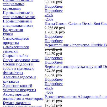
850.00 руб
специальные
Подробнее
карандаши
Подробнее
Промышленные и
-25%
специальные мелки
-25%
Промышленная и
Папка Canson Carton a Dessin Brut Cus
специальная паста
2 266.88 руб
Разделители
1 700.16 руб
Ручки
Подробнее
Самоклеящиеся
Подробнее
продукты
Держатель для 2 пропусков Durable Ec
Самоклеящиеся
670.09 руб
этикетки
544.79 руб
Сварка и пайка
Подробнее
Спреи, аэрозоли, лаки
Подробнее
Стойки под зонт и
Держатель для пропуска наручный Dura
трость в прихожую
574.36 руб
Фломастеры
466.96 руб
Хранение адресов и
Подробнее
контактов
Подробнее
Хранение ключей
-45%
Чистящие продукты
-45%
Аксессуары для
Разделитель листов А4 картонный циф
планшетов и мониторов
319.15 руб
Бумага, картон и
175.53 руб