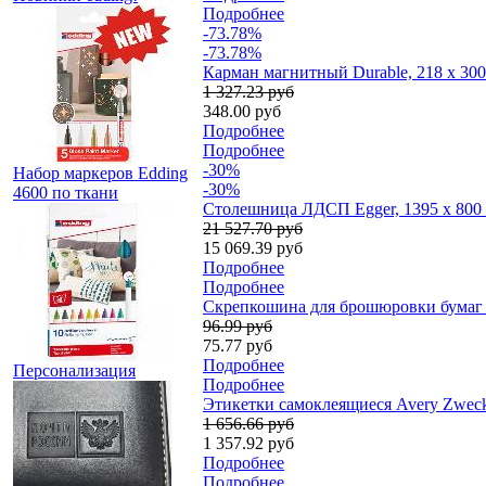
Подробнее
-73.78%
-73.78%
Карман магнитный Durable, 218 х 30
1 327.23 руб
348.00 руб
Подробнее
Подробнее
-30%
Набор маркеров Edding
-30%
4600 по ткани
Столешница ЛДСП Egger, 1395 x 800 
21 527.70 руб
15 069.39 руб
Подробнее
Подробнее
Скрепкошина для брошюровки бумаг Du
96.99 руб
75.77 руб
Подробнее
Персонализация
Подробнее
Этикетки самоклеящиеся Avery Zweckfo
1 656.66 руб
1 357.92 руб
Подробнее
Подробнее