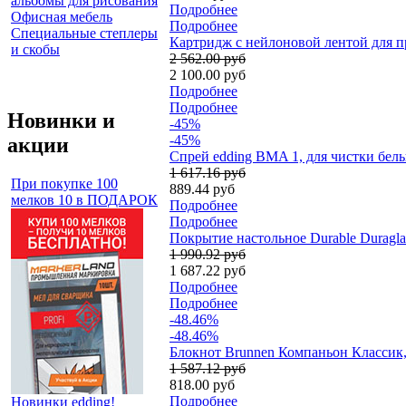
альбомы для рисования
Подробнее
Офисная мебель
Подробнее
Специальные степлеры
Картридж c нейлоновой лентой для пр
и скобы
2 562.00 руб
2 100.00 руб
Подробнее
Подробнее
Новинки и
-45%
-45%
акции
Спрей edding BMA 1, для чистки белы
1 617.16 руб
При покупке 100
889.44 руб
мелков 10 в ПОДАРОК
Подробнее
Подробнее
Покрытие настольное Durable Duragla
1 990.92 руб
1 687.22 руб
Подробнее
Подробнее
-48.46%
-48.46%
Блокнот Brunnen Компаньон Классик, 
1 587.12 руб
818.00 руб
Подробнее
Новинки edding!