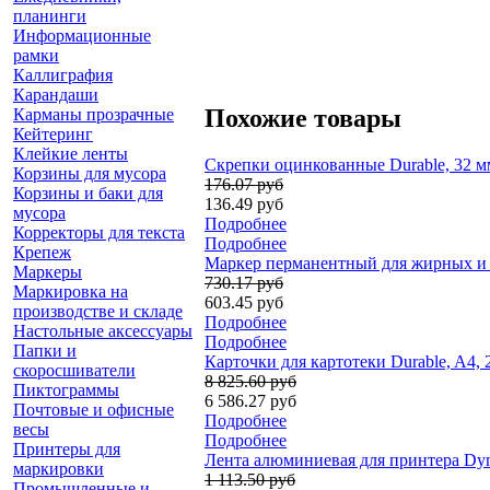
планинги
Информационные
рамки
Каллиграфия
Карандаши
Похожие товары
Карманы прозрачные
Кейтеринг
Клейкие ленты
Скрепки оцинкованные Durable, 32 мм
Корзины для мусора
176.07 руб
Корзины и баки для
136.49 руб
мусора
Подробнее
Корректоры для текста
Подробнее
Крепеж
Маркер перманентный для жирных и п
Маркеры
730.17 руб
Маркировка на
603.45 руб
производстве и складе
Подробнее
Настольные аксессуары
Подробнее
Папки и
Карточки для картотеки Durable, A4, 
скоросшиватели
8 825.60 руб
Пиктограммы
6 586.27 руб
Почтовые и офисные
Подробнее
весы
Подробнее
Принтеры для
Лента алюминиевая для принтера Dymo
маркировки
1 113.50 руб
Промышленные и