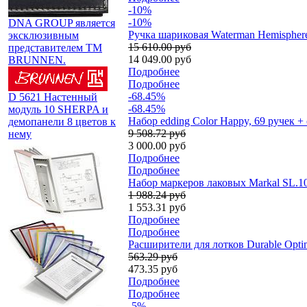
-10%
-10%
DNA GROUP является
Ручка шариковая Waterman Hemispher
эксклюзивным
15 610.00 руб
представителем TM
14 049.00 руб
BRUNNEN.
Подробнее
Подробнее
-68.45%
D 5621 Настенный
-68.45%
модуль 10 SHERPA и
Набор edding Сolor Happy, 69 ручек +
демопанели 8 цветов к
9 508.72 руб
нему
3 000.00 руб
Подробнее
Подробнее
Набор маркеров лаковых Markal SL.100
1 988.24 руб
1 553.31 руб
Подробнее
Подробнее
Расширители для лотков Durable Opti
563.29 руб
473.35 руб
Подробнее
Подробнее
-5%