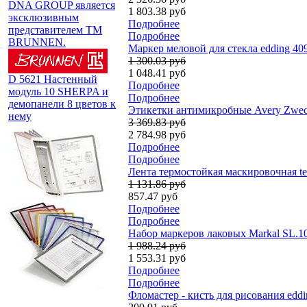
DNA GROUP является
1 803.38 руб
эксклюзивным
Подробнее
представителем TM
Подробнее
BRUNNEN.
Маркер меловой для стекла edding 4
1 300.03 руб
1 048.41 руб
D 5621 Настенный
Подробнее
модуль 10 SHERPA и
Подробнее
демопанели 8 цветов к
Этикетки антимикробные Avery Zweckf
нему
3 369.83 руб
2 784.98 руб
Подробнее
Подробнее
Лента термостойкая маскировочная te
1 131.86 руб
857.47 руб
Подробнее
Подробнее
Набор маркеров лаковых Markal SL.100
1 988.24 руб
1 553.31 руб
Подробнее
Подробнее
Фломастер - кисть для рисования edd