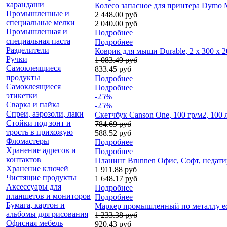
карандаши
Колесо запасное для принтера Dymo 
Промышленные и
2 448.00 руб
специальные мелки
2 040.00 руб
Промышленная и
Подробнее
специальная паста
Подробнее
Разделители
Коврик для мыши Durable, 2 x 300 x 
Ручки
1 083.49 руб
Самоклеящиеся
833.45 руб
продукты
Подробнее
Самоклеящиеся
Подробнее
этикетки
-25%
Сварка и пайка
-25%
Спреи, аэрозоли, лаки
Скетчбук Canson One, 100 гр/м2, 100
Стойки под зонт и
784.69 руб
трость в прихожую
588.52 руб
Фломастеры
Подробнее
Хранение адресов и
Подробнее
контактов
Планинг Brunnen Офис, Cофт, недатир
Хранение ключей
1 911.88 руб
Чистящие продукты
1 648.17 руб
Аксессуары для
Подробнее
планшетов и мониторов
Подробнее
Бумага, картон и
Маркер промышленный по металлу edd
альбомы для рисования
1 233.38 руб
Офисная мебель
920.43 руб