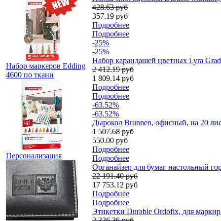
428.63 руб
357.19 руб
Подробнее
Подробнее
-25%
-25%
Набор карандашей цветных Lyra Gradu
Набор маркеров Edding
2 412.19 руб
4600 по ткани
1 809.14 руб
Подробнее
Подробнее
-63.52%
-63.52%
Дырокол Brunnen, офисный, на 20 ли
1 507.68 руб
550.00 руб
Подробнее
Персонализация
Подробнее
Органайзер для бумаг настольный гор
22 191.40 руб
17 753.12 руб
Подробнее
Подробнее
Этикетки Durable Ordofix, для марки
2 326.36 руб