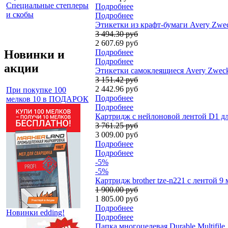
Специальные степлеры
Подробнее
и скобы
Подробнее
Этикетки из крафт-бумаги Avery Zweck
3 494.30 руб
2 607.69 руб
Новинки и
Подробнее
Подробнее
акции
Этикетки самоклеящиеся Avery Zweckfo
3 151.42 руб
2 442.96 руб
При покупке 100
Подробнее
мелков 10 в ПОДАРОК
Подробнее
Картридж с нейлоновой лентой D1 дл
3 761.25 руб
3 009.00 руб
Подробнее
Подробнее
-5%
-5%
Картридж brother tze-n221 с лентой 9
1 900.00 руб
1 805.00 руб
Подробнее
Новинки edding!
Подробнее
Папка многоцелевая Durable Multifil