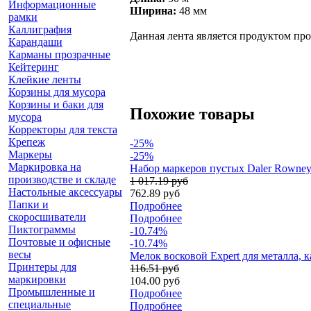
Информационные
Ширина:
48 мм
рамки
Каллиграфия
Данная лента является продуктом про
Карандаши
Карманы прозрачные
Кейтеринг
Клейкие ленты
Корзины для мусора
Корзины и баки для
Похожие товары
мусора
Корректоры для текста
Крепеж
-25%
Маркеры
-25%
Маркировка на
Набор маркеров пустых Daler Rowney F
производстве и складе
1 017.19 руб
Настольные аксессуары
762.89 руб
Папки и
Подробнее
скоросшиватели
Подробнее
Пиктограммы
-10.74%
Почтовые и офисные
-10.74%
весы
Мелок восковой Expert для металла, к
Принтеры для
116.51 руб
маркировки
104.00 руб
Промышленные и
Подробнее
специальные
Подробнее