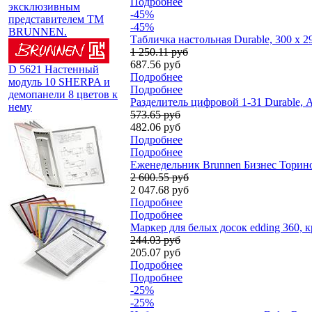
Подробнее
эксклюзивным
-45%
представителем TM
-45%
BRUNNEN.
Табличка настольная Durable, 300 х 2
1 250.11 руб
687.56 руб
D 5621 Настенный
Подробнее
модуль 10 SHERPA и
Подробнее
демопанели 8 цветов к
Разделитель цифровой 1-31 Durable, 
нему
573.65 руб
482.06 руб
Подробнее
Подробнее
Еженедельник Brunnen Бизнес Торино,
2 600.55 руб
2 047.68 руб
Подробнее
Подробнее
Маркер для белых досок edding 360, 
244.03 руб
205.07 руб
Подробнее
Подробнее
-25%
-25%