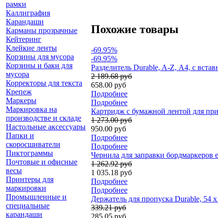
рамки
Каллиграфия
Карандаши
Похожие товары
Карманы прозрачные
Кейтеринг
Клейкие ленты
-69.95%
Корзины для мусора
-69.95%
Корзины и баки для
Разделитель Durable, A-Z, А4, с вст
мусора
2 189.68 руб
Корректоры для текста
658.00 руб
Крепеж
Подробнее
Маркеры
Подробнее
Маркировка на
Картридж с бумажной лентой для прин
производстве и складе
1 273.00 руб
Настольные аксессуары
950.00 руб
Папки и
Подробнее
скоросшиватели
Подробнее
Пиктограммы
Чернила для заправки бордмаркеров 
Почтовые и офисные
1 262.92 руб
весы
1 035.18 руб
Принтеры для
Подробнее
маркировки
Подробнее
Промышленные и
Держатель для пропуска Durable, 54 x
специальные
339.21 руб
карандаши
285.05 руб