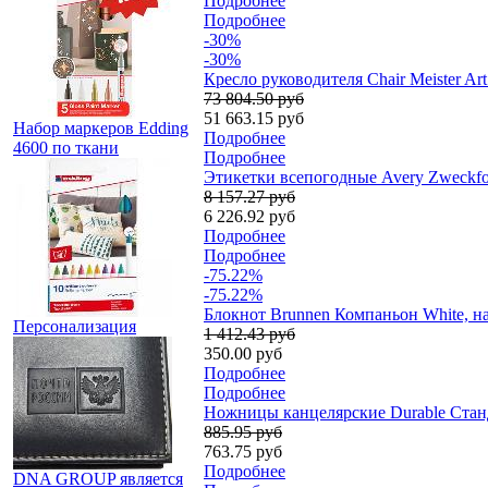
Подробнее
Подробнее
-30%
-30%
Кресло руководителя Chair Meister Art
73 804.50 руб
51 663.15 руб
Набор маркеров Edding
Подробнее
4600 по ткани
Подробнее
Этикетки всепогодные Avery Zweckfor
8 157.27 руб
6 226.92 руб
Подробнее
Подробнее
-75.22%
-75.22%
Блокнот Brunnen Компаньон White, на 
Персонализация
1 412.43 руб
350.00 руб
Подробнее
Подробнее
Ножницы канцелярские Durable Станд
885.95 руб
763.75 руб
Подробнее
DNA GROUP является