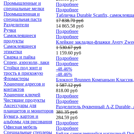
Промышленные и
Подробнее
специальные мелки
Подробнее
Промышленная и
Табличка Durable Scanfix, самоклеяща
специальная паста
17 838.70 руб
Разделители
14 865.58 руб
Ручки
Подробнее
Самоклеящиеся
Подробнее
продукты
Клейкие закладки-флажки Avery Zweck
Самоклеящиеся
1 530.67 руб
этикетки
1 159.60 руб
Сварка и пайка
Подробнее
Спреи, аэрозоли, лаки
Подробнее
Стойки под зонт и
-48.46%
трость в прихожую
-48.46%
Фломастеры
Блокнот Brunnen Компаньон Классик, 
Хранение адресов и
1 587.12 руб
контактов
818.00 руб
Хранение ключей
Подробнее
Чистящие продукты
Подробнее
Аксессуары для
Разделитель буквенный A-Z Durable, А
планшетов и мониторов
381.35 руб
Бумага, картон и
284.59 руб
альбомы для рисования
Подробнее
Офисная мебель
Подробнее
Специальные степлеры
Бейдж самоклеящийся нагрудный Durab