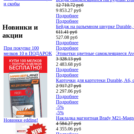
и скобы
12 710.72 руб
9 853.27 руб
Подробнее
Подробнее
Новинки и
Бейдж на разъемном шнурке Durable, 
611.41 руб
акции
527.08 руб
Подробнее
При покупке 100
Подробнее
мелков 10 в ПОДАРОК
Этикетки цветные самоклеящиеся Aver
3 328.13 руб
2 483.68 руб
Подробнее
Подробнее
Карточки для картотеки Durable, A6,
2 917.27 руб
2 297.06 руб
Подробнее
Подробнее
-5%
-5%
Накладка магнитная Brady M21-Magne
Новинки edding!
4 584.27 руб
4 355.06 руб