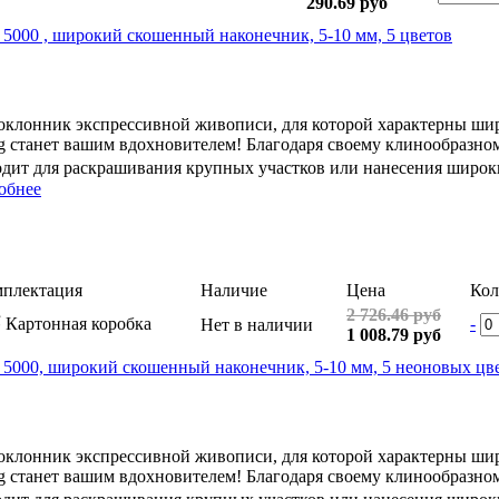
290.69 руб
 5000 , широкий скошенный наконечник, 5-10 мм, 5 цветов
оклонник экспрессивной живописи, для которой характерны шир
g станет вашим вдохновителем! Благодаря своему клинообразно
одит для раскрашивания крупных участков или нанесения широк
обнее
плектация
Наличие
Цена
Кол
2 726.46 руб
Картонная коробка
-
Нет в наличии
1 008.79 руб
 5000, широкий скошенный наконечник, 5-10 мм, 5 неоновых цв
оклонник экспрессивной живописи, для которой характерны шир
g станет вашим вдохновителем! Благодаря своему клинообразно