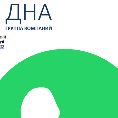
ций
руб
-32