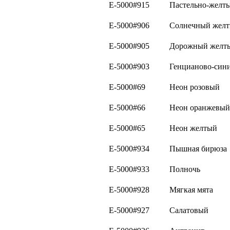
E-5000#915
Пастельно-желт
E-5000#906
Солнечный жел
E-5000#905
Дорожный желт
E-5000#903
Генцианово-син
E-5000#69
Неон розовый
E-5000#66
Неон оранжевый
E-5000#65
Неон желтый
E-5000#934
Пышная бирюза
E-5000#933
Полночь
E-5000#928
Мягкая мята
E-5000#927
Салатовый