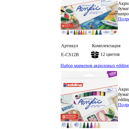
Акрил
бумаг
широк
Подр
Артикул
Комплектация
12 цветов
E-CS12B
Набор маркеров акриловых edding S
Акрил
бумаг
eddin
Подр