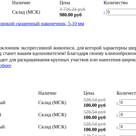
Наличие
Цена
Количество
3 726.24 руб
-
Склад (МСК)
980.00 руб
широкий скошенный наконечник, 5-10 мм
оклонник экспрессивной живописи, для которой характерны шир
g станет вашим вдохновителем! Благодаря своему клинообразно
одит для раскрашивания крупных участков или нанесения широк
обнее
Наличие
Цена
Количест
528.54 руб
-
вый
Склад (МСК)
100.00 руб
528.54 руб
-
й
Склад (МСК)
100.00 руб
528.54 руб
-
ный
Склад (МСК)
100.00 руб