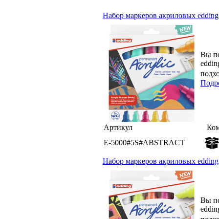
Набор маркеров акриловых edding
Вы п
eddin
подх
Подр
Артикул
Ком
E-5000#5S#ABSTRACT
Набор маркеров акриловых edding
Вы п
eddin