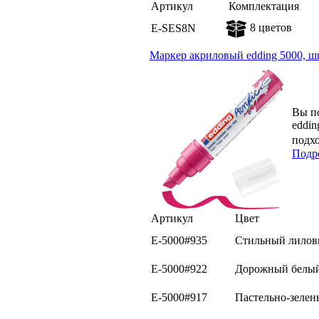
Артикул
Комплектация
8 цветов
E-SES8N
Маркер акриловый edding 5000, 
Вы п
eddin
подх
Подр
Артикул
Цвет
E-5000#935
Стильный лило
E-5000#922
Дорожный белы
E-5000#917
Пастельно-зеле