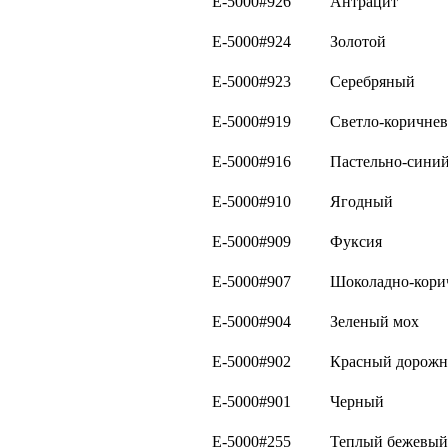
E-5000#926
Антрацит
E-5000#924
Золотой
E-5000#923
Серебряный
E-5000#919
Светло-коричне
E-5000#916
Пастельно-сини
E-5000#910
Ягодный
E-5000#909
Фуксия
E-5000#907
Шоколадно-кори
E-5000#904
Зеленый мох
E-5000#902
Красный дорож
E-5000#901
Черный
E-5000#255
Теплый бежевый