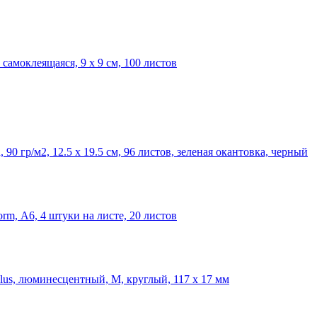
самоклеящаяся, 9 х 9 см, 100 листов
90 гр/м2, 12.5 x 19.5 см, 96 листов, зеленая окантовка, черный
m, А6, 4 штуки на листе, 20 листов
Plus, люминесцентный, M, круглый, 117 x 17 мм