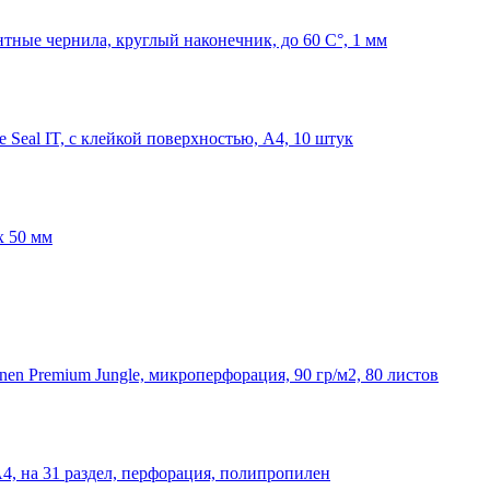
нтные чернила, круглый наконечник, до 60 С°, 1 мм
Seal IT, с клейкой поверхностью, A4, 10 штук
x 50 мм
nen Premium Jungle, микроперфорация, 90 гр/м2, 80 листов
А4, на 31 раздел, перфорация, полипропилен