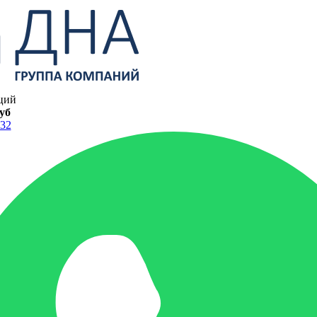
ций
руб
-32