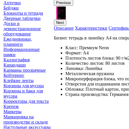
Аптечки
Previous
Бейджи
Блокноты и тетради
Дверные таблички
Next
Доски и
Описание
Характеристики
Сертифик
демонстрационное
оборудование
Бизнес тетрадь в линейку А4 на спир
Ежедневники,
планинги
Класс: Пре
Информационные
Форма
рамки
Плотность листов бло
Каллиграфия
Количество листов: 80 листов
Карандаши
Линовка: Л
Карманы прозрачные
Металлическая пру
Кейтеринг
Микроперфорация блок
Клейкие ленты
Отверстия для подшивания ли
Корзины для мусора
Обложка: Плотный 
Корзины и баки для
Страна производства: Германия
мусора
Корректоры для текста
Крепеж
Маркеры
Маркировка на
производстве и складе
Настольные аксессуары