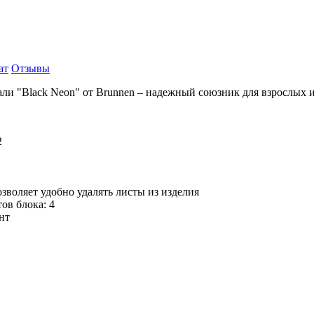
ат
Отзывы
али "Black Neon" от Brunnen – надежный союзник для взрослых 
миум Neon
т: A4
ка: 90 г/м2
инейка
жина
а, что позволяет удобно удалять листы из из
стов блока: 4
картон, принт