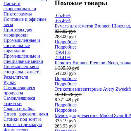
Похожие товары
Папки и
скоросшиватели
Пиктограммы
-65.46%
Почтовые и офисные
-65.46%
весы
Бумага для заметок Brunnen Шоколад, 
Принтеры для
833.82 руб
маркировки
288.00 руб
Промышленные и
Подробнее
специальные
Подробнее
карандаши
-59.41%
Промышленные и
-59.41%
специальные мелки
Блокнот Brunnen Premium Neon, точка, 
Промышленная и
1 335.30 руб
специальная паста
542.00 руб
Разделители
Подробнее
Ручки
Подробнее
Самоклеящиеся
Этикетки инвентарные Avery Zweckfor
продукты
10 045.78 руб
Самоклеящиеся
8 371.48 руб
этикетки
Подробнее
Сварка и пайка
Подробнее
Спреи, аэрозоли, лаки
Мелок для древесины Markal Scan-It 
Стойки под зонт и
335.19 руб
трость в прихожую
263.93 руб
Фломастеры