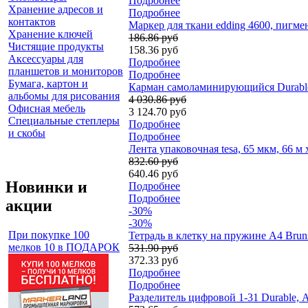
Подробнее
Хранение адресов и
Подробнее
контактов
Маркер для ткани edding 4600, пигме
Хранение ключей
186.86 руб
Чистящие продукты
158.36 руб
Аксессуары для
Подробнее
планшетов и мониторов
Подробнее
Бумага, картон и
Карман самоламинирующийся Durable 
альбомы для рисования
4 030.86 руб
Офисная мебель
3 124.70 руб
Специальные степлеры
Подробнее
и скобы
Подробнее
Лента упаковочная tesa, 65 мкм, 66 м 
832.60 руб
640.46 руб
Новинки и
Подробнее
Подробнее
акции
-30%
-30%
При покупке 100
Тетрадь в клетку на пружине А4 Brun
мелков 10 в ПОДАРОК
531.90 руб
372.33 руб
Подробнее
Подробнее
Разделитель цифровой 1-31 Durable, 