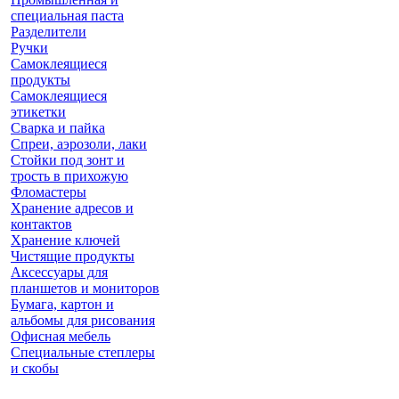
специальная паста
Разделители
Ручки
Самоклеящиеся
продукты
Самоклеящиеся
этикетки
Сварка и пайка
Спреи, аэрозоли, лаки
Стойки под зонт и
трость в прихожую
Фломастеры
Хранение адресов и
контактов
Хранение ключей
Чистящие продукты
Аксессуары для
планшетов и мониторов
Бумага, картон и
альбомы для рисования
Офисная мебель
Специальные степлеры
и скобы