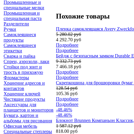
Промышленные и
специальные мелки
Промышленная и
Похожие товары
специальная паста
Разделители
Пленка самоклеящаяся Avery Zweckfor
Ручки
5 280.02 руб
Самоклеящиеся
4 292.70 руб
продукты
Подробнее
Самоклеящиеся
Подробнее
этикетки
Бейдж с безопасным замком Durable E
Сварка и пайка
9 332.73 руб
Спреи, аэрозоли, лаки
7 466.18 руб
Стойки под зонт и
Подробнее
трость в прихожую
Подробнее
Фломастеры
Скрепкошина для брошюровки бумаг Du
Хранение адресов и
128.54 руб
контактов
105.36 руб
Хранение ключей
Подробнее
Чистящие продукты
Подробнее
Аксессуары для
-48.46%
планшетов и мониторов
-48.46%
Бумага, картон и
Блокнот Brunnen Компаньон Классик, 
альбомы для рисования
1 587.12 руб
Офисная мебель
818.00 руб
Специальные степлеры