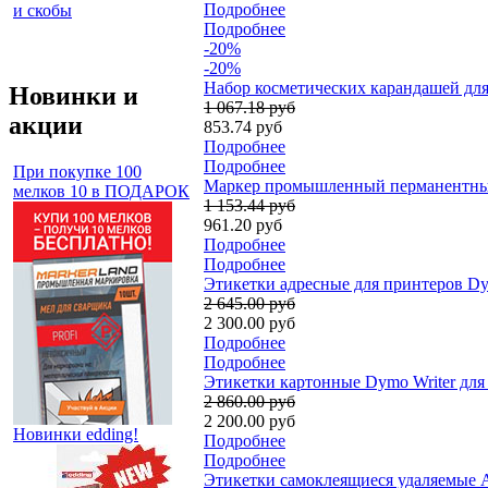
Подробнее
и скобы
Подробнее
-20%
-20%
Набор косметических карандашей для 
Новинки и
1 067.18 руб
акции
853.74 руб
Подробнее
Подробнее
При покупке 100
Маркер промышленный перманентный 
мелков 10 в ПОДАРОК
1 153.44 руб
961.20 руб
Подробнее
Подробнее
Этикетки адресные для принтеров Dym
2 645.00 руб
2 300.00 руб
Подробнее
Подробнее
Этикетки картонные Dymo Writer для 
2 860.00 руб
2 200.00 руб
Новинки edding!
Подробнее
Подробнее
Этикетки самоклеящиеся удаляемые Av