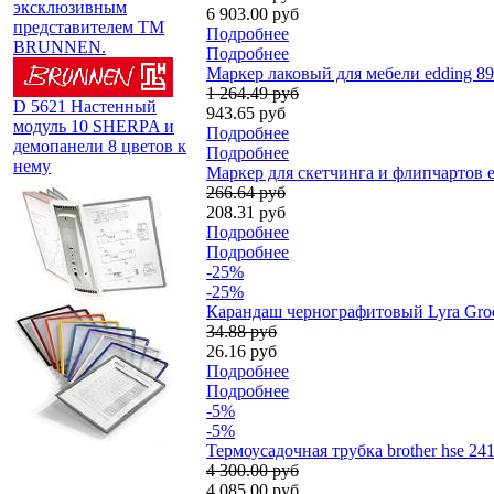
эксклюзивным
6 903.00 руб
представителем TM
Подробнее
BRUNNEN.
Подробнее
Маркер лаковый для мебели edding 89
1 264.49 руб
D 5621 Настенный
943.65 руб
модуль 10 SHERPA и
Подробнее
демопанели 8 цветов к
Подробнее
нему
Маркер для скетчинга и флипчартов e
266.64 руб
208.31 руб
Подробнее
Подробнее
-25%
-25%
Карандаш чернографитовый Lyra Groo
34.88 руб
26.16 руб
Подробнее
Подробнее
-5%
-5%
Термоусадочная трубка brother hse 24
4 300.00 руб
4 085.00 руб