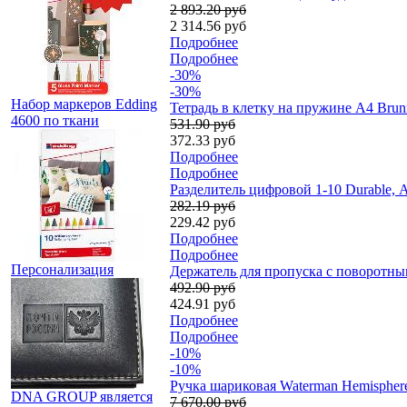
2 893.20 руб
2 314.56 руб
Подробнее
Подробнее
-30%
-30%
Набор маркеров Edding
Тетрадь в клетку на пружине А4 Brun
4600 по ткани
531.90 руб
372.33 руб
Подробнее
Подробнее
Разделитель цифровой 1-10 Durable, А
282.19 руб
229.42 руб
Подробнее
Подробнее
Персонализация
Держатель для пропуска с поворотным
492.90 руб
424.91 руб
Подробнее
Подробнее
-10%
-10%
Ручка шариковая Waterman Hemispher
DNA GROUP является
7 670.00 руб