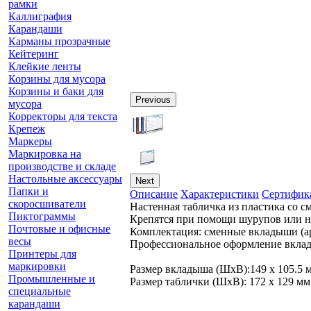
рамки
Каллиграфия
Карандаши
Карманы прозрачные
Кейтеринг
Клейкие ленты
Корзины для мусора
Корзины и баки для
Previous
мусора
Корректоры для текста
Крепеж
Маркеры
Маркировка на
производстве и складе
Настольные аксессуары
Next
Папки и
Описание
Характеристики
Сертифик
скоросшиватели
Настенная табличка из пластика со
Пиктограммы
Крепятся при помощи шурупов или н
Почтовые и офисные
Комплектация: сменные вкладыши (арт
весы
Профессиональное оформление вкл
Принтеры для
маркировки
Размер вкладыша (ШхВ):149 х 105.5 
Промышленные и
Размер таблички (ШхВ): 172 х 129 мм
специальные
карандаши