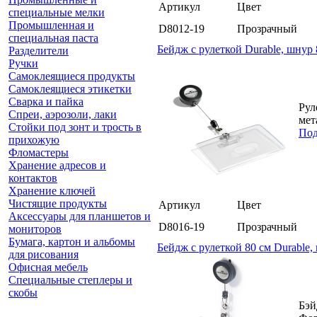
Артикул
Цвет
специальные мелки
Промышленная и
D8012-19
Прозрачный
специальная паста
Бейдж с рулеткой Durable, шнур 
Разделители
Ручки
Самоклеящиеся продукты
Самоклеящиеся этикетки
Сварка и пайка
Рул
Спреи, аэрозоли, лаки
мет
Стойки под зонт и трость в
Под
прихожую
Фломастеры
Хранение адресов и
контактов
Хранение ключей
Чистящие продукты
Артикул
Цвет
Аксессуары для планшетов и
D8016-19
Прозрачный
мониторов
Бумага, картон и альбомы
Бейдж с рулеткой 80 см Durable
для рисования
Офисная мебель
Специальные степлеры и
скобы
Бэй