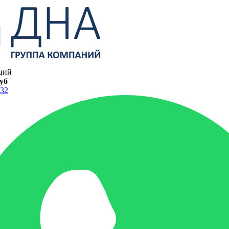
ций
руб
-32