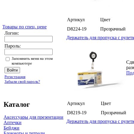
Артикул
Цвет
Товары по спец. цене
D8224-19
Прозрачный
Логин:
Держатель для пропуска с рулетк
Пароль:
Запомнить меня на этом
Сдв
компьютере
раз
Под
Регистрация
Забыли свой пароль?
Каталог
Артикул
Цвет
D8219-19
Прозрачный
Аксессуары для презентации
Держатель для пропуска с рулетк
Аптечки
Бейджи
Блокноты и тетради