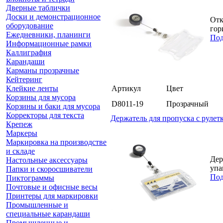
Дверные таблички
Доски и демонстрационное
Отк
оборудование
гор
Ежедневники, планинги
Под
Информационные рамки
Каллиграфия
Карандаши
Карманы прозрачные
Кейтеринг
Клейкие ленты
Артикул
Цвет
Корзины для мусора
D8011-19
Прозрачный
Корзины и баки для мусора
Корректоры для текста
Держатель для пропуска с рулетк
Крепеж
Маркеры
Маркировка на производстве
и складе
Дер
Настольные аксессуары
упа
Папки и скоросшиватели
Под
Пиктограммы
Почтовые и офисные весы
Принтеры для маркировки
Промышленные и
специальные карандаши
Промышленные и