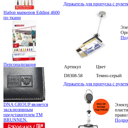
Держатель для пропуска с рулетк
Набор маркеров Edding 4600
по ткани
Эле
Ори
Под
Персонализация
Артикул
Цвет
D8308-58
Темно-серый
Держатель для пропуска с рулетко
DNA GROUP является
Электр
эксклюзивным
пласт
представителем TM
правил
BRUNNEN.
Подро