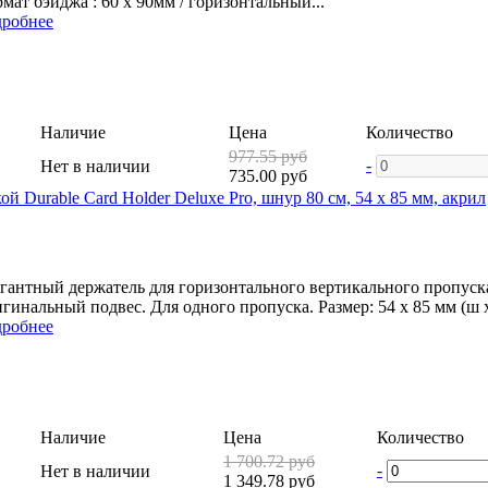
мат бэйджа : 60 x 90мм / горизонтальный...
робнее
Наличие
Цена
Количество
977.55 руб
-
Нет в наличии
735.00 руб
ой Durable Card Holder Deluxe Pro, шнур 80 см, 54 x 85 мм, акрил
гантный держатель для горизонтального вертикального пропуска и
гинальный подвес. Для одного пропуска. Размер: 54 x 85 мм (ш x 
робнее
Наличие
Цена
Количество
1 700.72 руб
-
Нет в наличии
1 349.78 руб