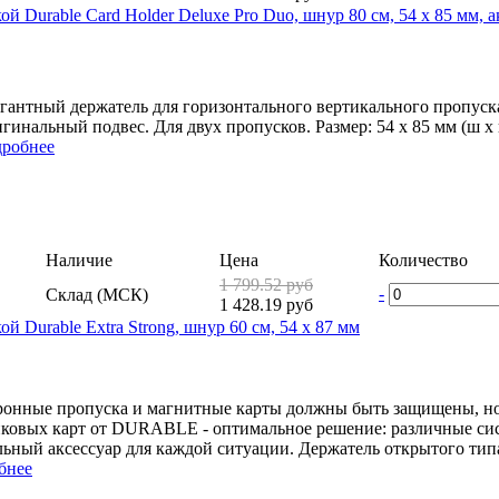
ой Durable Card Holder Deluxe Pro Duo, шнур 80 см, 54 x 85 мм, 
гантный держатель для горизонтального вертикального пропуска и
гинальный подвес. Для двух пропусков. Размер: 54 x 85 мм (ш x в)
робнее
Наличие
Цена
Количество
1 799.52 руб
-
Склад (МСК)
1 428.19 руб
й Durable Extra Strong, шнур 60 см, 54 х 87 мм
онные пропуска и магнитные карты должны быть защищены, но в
иковых карт от DURABLE - оптимальное решение: различные си
ьный аксессуар для каждой ситуации. Держатель открытого типа 
бнее