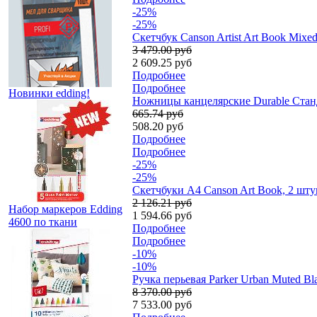
-25%
-25%
Скетчбук Canson Artist Art Book Mixe
3 479.00 руб
2 609.25 руб
Подробнее
Подробнее
Новинки edding!
Ножницы канцелярские Durable Станд
665.74 руб
508.20 руб
Подробнее
Подробнее
-25%
-25%
Скетчбуки A4 Canson Art Book, 2 штук
2 126.21 руб
Набор маркеров Edding
1 594.66 руб
4600 по ткани
Подробнее
Подробнее
-10%
-10%
Ручка перьевая Parker Urban Muted B
8 370.00 руб
7 533.00 руб