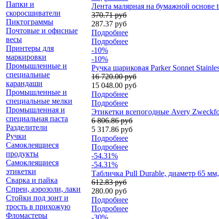
Папки и
Лента малярная на бумажной основе te
скоросшиватели
370.71 руб
Пиктограммы
287.37 руб
Почтовые и офисные
Подробнее
весы
Подробнее
Принтеры для
-10%
маркировки
-10%
Промышленные и
Ручка шариковая Parker Sonnet Stainl
специальные
16 720.00 руб
карандаши
15 048.00 руб
Промышленные и
Подробнее
специальные мелки
Подробнее
Промышленная и
Этикетки всепогодные Avery Zweckform
специальная паста
6 806.86 руб
Разделители
5 317.86 руб
Ручки
Подробнее
Самоклеящиеся
Подробнее
продукты
-54.31%
Самоклеящиеся
-54.31%
этикетки
Табличка Pull Durable, диаметр 65 м
Сварка и пайка
612.83 руб
Спреи, аэрозоли, лаки
280.00 руб
Стойки под зонт и
Подробнее
трость в прихожую
Подробнее
Фломастеры
-30%