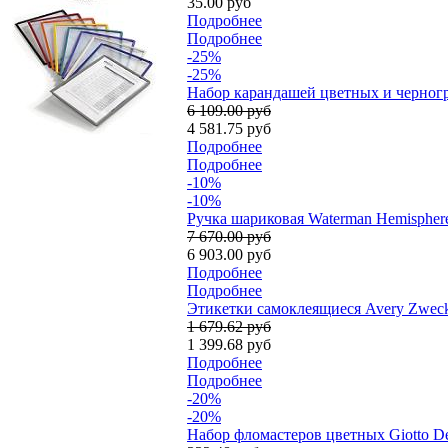
35.00 руб
Подробнее
Подробнее
-25%
-25%
Набор карандашей цветных и черногра
6 109.00 руб
4 581.75 руб
Подробнее
Подробнее
-10%
-10%
Ручка шариковая Waterman Hemisphere
7 670.00 руб
6 903.00 руб
Подробнее
Подробнее
Этикетки самоклеящиеся Avery Zweckf
1 679.62 руб
1 399.68 руб
Подробнее
Подробнее
-20%
-20%
Набор фломастеров цветных Giotto De