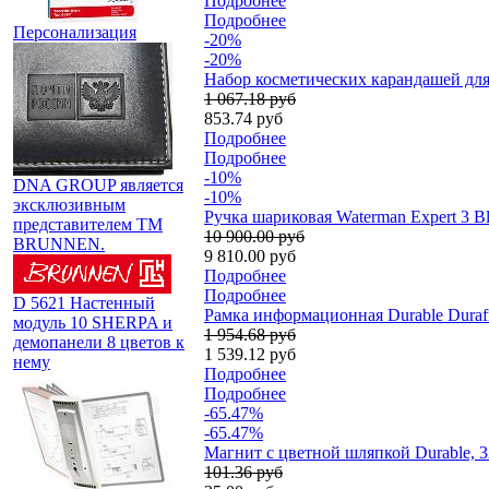
Подробнее
Подробнее
Персонализация
-20%
-20%
Набор косметических карандашей для 
1 067.18 руб
853.74 руб
Подробнее
Подробнее
-10%
DNA GROUP является
-10%
эксклюзивным
Ручка шариковая Waterman Expert 3 
представителем TM
10 900.00 руб
BRUNNEN.
9 810.00 руб
Подробнее
Подробнее
D 5621 Настенный
Рамка информационная Durable Durafr
модуль 10 SHERPA и
1 954.68 руб
демопанели 8 цветов к
1 539.12 руб
нему
Подробнее
Подробнее
-65.47%
-65.47%
Магнит с цветной шляпкой Durable, 
101.36 руб