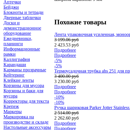
Аптечки
Бейджи
Блокноты и тетради
Дверные таблички
Похожие товары
Доски и
демонстрационное
оборудование
Лента упаковочная усиленная, моноо
Ежедневники,
3 199.06 руб
планинги
2 423.53 руб
Информационные
Подробнее
рамки
Подробнее
Каллиграфия
-5%
Карандаши
-5%
Карманы прозрачные
Термоусадочная трубка ahs 251 для пр
Кейтеринг
3 400.00 руб
Клейкие ленты
3 230.00 руб
Корзины для мусора
Подробнее
Корзины и баки для
Подробнее
мусора
-10%
Корректоры для текста
-10%
Крепеж
Ручка шариковая Parker Jotter Stainl
Маркеры
2 514.00 руб
Маркировка на
2 262.60 руб
производстве и складе
Подробнее
Настольные аксессуары
Подробнее