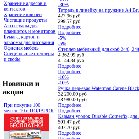
Хранение адресов и
-30%
контактов
Тетрадь в линейку на пружине А4 Bru
Хранение ключей
427.96 руб
Чистящие продукты
299.57 руб
Аксессуары для
Подробнее
планшетов и мониторов
Подробнее
Бумага, картон и
-5%
альбомы для рисования
-5%
Офисная мебель
Степлер мебельный для скоб 24/6, 24/
Специальные степлеры
4 362.99 руб
и скобы
4 144.84 руб
Подробнее
Подробнее
-10%
Новинки и
-10%
Ручка перьевая Waterman Carene Black
акции
32 200.00 руб
28 980.00 руб
При покупке 100
Подробнее
мелков 10 в ПОДАРОК
Подробнее
Карман-уголок Durable Cornerfix, для
501.47 руб
407.70 руб
Подробнее
Подробнее