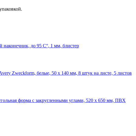
 упаковкой.
й наконечник, до 95 С°, 1 мм, блистер
ery Zweckform, белые, 50 х 140 мм, 8 штук на листе, 5 листов
угольная форма с закругленными углами, 520 х 650 мм, ПВХ