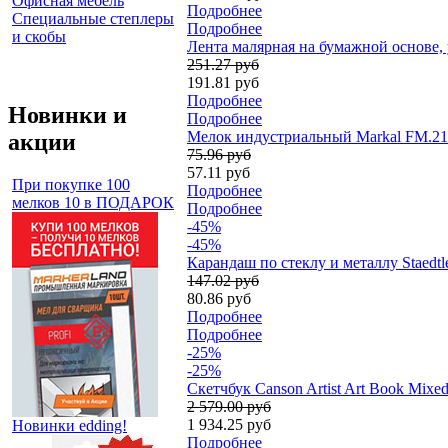
Офисная мебель
Подробнее
Специальные степлеры
Подробнее
и скобы
Лента малярная на бумажной основе, у
251.27 руб
191.81 руб
Подробнее
Новинки и
Подробнее
Мелок индустриальный Markal FM.213 
акции
75.96 руб
57.11 руб
При покупке 100
Подробнее
мелков 10 в ПОДАРОК
Подробнее
-45%
-45%
Карандаш по стеклу и металлу Staedtl
147.02 руб
80.86 руб
Подробнее
Подробнее
-25%
-25%
Скетчбук Canson Artist Art Book Mixe
2 579.00 руб
1 934.25 руб
Новинки edding!
Подробнее