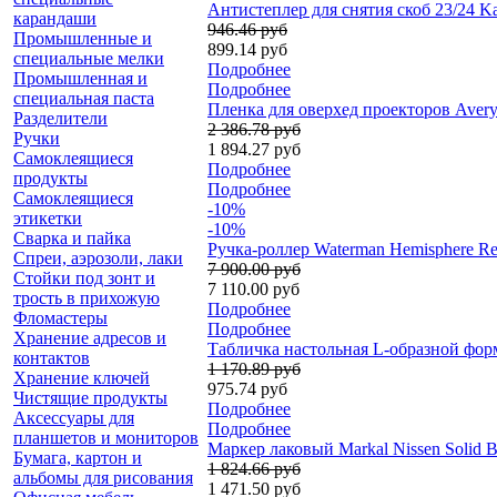
Антистеплер для снятия скоб 23/24 K
карандаши
946.46 руб
Промышленные и
899.14 руб
специальные мелки
Подробнее
Промышленная и
Подробнее
специальная паста
Пленка для оверхед проекторов Avery
Разделители
2 386.78 руб
Ручки
1 894.27 руб
Самоклеящиеся
Подробнее
продукты
Подробнее
Самоклеящиеся
-10%
этикетки
-10%
Сварка и пайка
Ручка-роллер Waterman Hemisphere R
Спреи, аэрозоли, лаки
7 900.00 руб
Стойки под зонт и
7 110.00 руб
трость в прихожую
Подробнее
Фломастеры
Подробнее
Хранение адресов и
Табличка настольная L-образной форм
контактов
1 170.89 руб
Хранение ключей
975.74 руб
Чистящие продукты
Подробнее
Аксессуары для
Подробнее
планшетов и мониторов
Маркер лаковый Markal Nissen Solid Ba
Бумага, картон и
1 824.66 руб
альбомы для рисования
1 471.50 руб