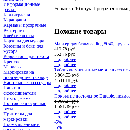
Информационные
Упаковка: 10 штук. Продается только
рамки
Каллиграфия
Карандаши
Карманы прозрачные
Похожие товары
Кейтеринг
Клейкие ленты
Корзины для мусора
Маркер для белья edding 8040, круглы
Корзины и баки для
419.78 руб
мусора
352.76 руб
Корректоры для текста
Подробнее
Крепеж
Подробнее
Маркеры
Таблички магнитные металлические Av
Маркировка на
5 864.53 руб
производстве и складе
4 511.18 руб
Настольные аксессуары
Подробнее
Папки и
Подробнее
скоросшиватели
Покрытие настольное Durable, прямо
Пиктограммы
1 989.24 руб
Почтовые и офисные
1 591.39 руб
весы
Подробнее
Принтеры для
Подробнее
маркировки
-5%
Промышленные и
-5%
специальные