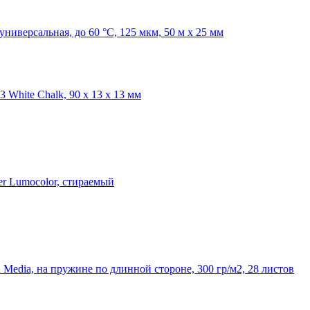
ниверсальная, до 60 °С, 125 мкм, 50 м x 25 мм
White Chalk, 90 х 13 х 13 мм
er Lumocolor, стираемый
d Media, на пружине по длинной стороне, 300 гр/м2, 28 листов