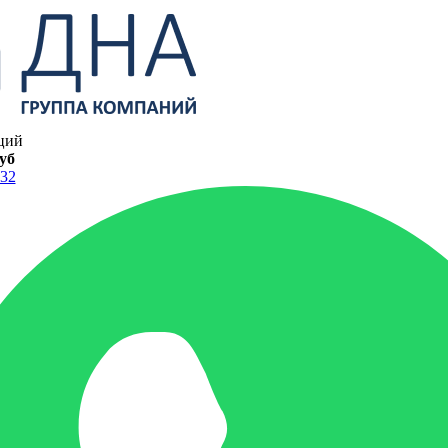
ций
руб
-32