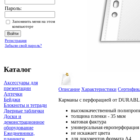
Пароль:
Запомнить меня на этом
компьютере
Регистрация
Забыли свой пароль?
Каталог
Аксессуары для
презентации
Описание
Характеристики
Сертифик
Аптечки
Бейджи
Карманы с перфорацией от DURABLE 
Блокноты и тетради
высококачественный полипроп
Дверные таблички
толщина пленки - 35 мкм
Доски и
матовая фактура
демонстрационное
универсальная европерфорация
оборудование
не искажает цвета
Ежедневники,
для документов формата А4
планинги