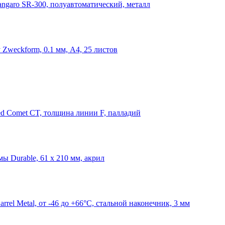
angaro SR-300, полуавтоматический, металл
 Zweckform, 0.1 мм, А4, 25 листов
ed Comet CT, толщина линии F, палладий
ы Durable, 61 x 210 мм, акрил
rrel Metal, от -46 до +66°C, стальной наконечник, 3 мм