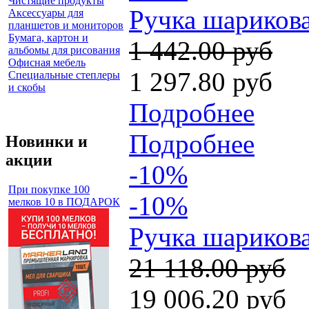
Чистящие продукты
Ручка шарикова
Аксессуары для
планшетов и мониторов
Бумага, картон и
1 442.00 руб
альбомы для рисования
Офисная мебель
1 297.80 руб
Специальные степлеры
и скобы
Подробнее
Подробнее
Новинки и
акции
-10%
При покупке 100
-10%
мелков 10 в ПОДАРОК
Ручка шарикова
21 118.00 руб
19 006.20 руб