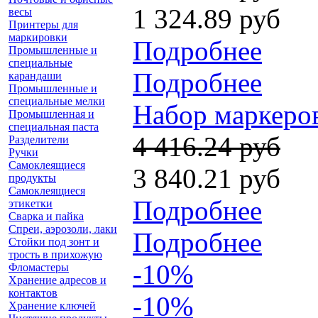
1 324.89 руб
весы
Принтеры для
маркировки
Подробнее
Промышленные и
специальные
Подробнее
карандаши
Промышленные и
специальные мелки
Набор маркеров
Промышленная и
специальная паста
4 416.24 руб
Разделители
Ручки
Самоклеящиеся
3 840.21 руб
продукты
Самоклеящиеся
Подробнее
этикетки
Сварка и пайка
Спреи, аэрозоли, лаки
Подробнее
Стойки под зонт и
трость в прихожую
-10%
Фломастеры
Хранение адресов и
контактов
-10%
Хранение ключей