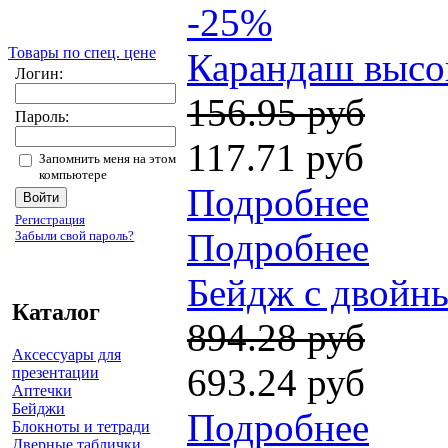
-25%
Товары по спец. цене
Карандаш высок
Логин:
156.95 руб
Пароль:
117.71 руб
Запомнить меня на этом
компьютере
Подробнее
Регистрация
Подробнее
Забыли свой пароль?
Бейдж с двойны
Каталог
894.28 руб
Аксессуары для
693.24 руб
презентации
Аптечки
Бейджи
Подробнее
Блокноты и тетради
Дверные таблички