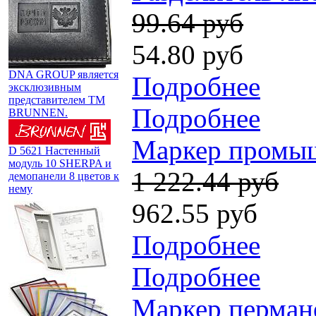
99.64 руб
54.80 руб
DNA GROUP является
Подробнее
эксклюзивным
представителем TM
Подробнее
BRUNNEN.
Маркер промышл
D 5621 Настенный
модуль 10 SHERPA и
1 222.44 руб
демопанели 8 цветов к
нему
962.55 руб
Подробнее
Подробнее
Маркер пермане