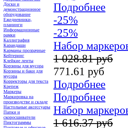
Подробнее
Доски и
демонстрационное
оборудование
-25%
Ежедневники,
планинги
-25%
Информационные
рамки
Каллиграфия
Набор маркеров
Карандаши
Карманы прозрачные
1 028.81 руб
Кейтеринг
Клейкие ленты
Корзины для мусора
771.61 руб
Корзины и баки для
мусора
Подробнее
Корректоры для текста
Крепеж
Маркеры
Подробнее
Маркировка на
производстве и складе
Набор маркеров
Настольные аксессуары
Папки и
скоросшиватели
1 616.37 руб
Пиктограммы
Почтовые и офисные