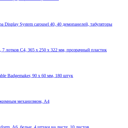
a Display System carousel 40, 40 демопанелей, табуляторы
, 7 лотков С4, 365 x 250 x 322 мм, прозрачный пластик
le Badgemaker, 90 x 60 мм, 180 штук
прижимным механизмом, А4
orm, А6, белые, 4 штуки на листе, 10 листов