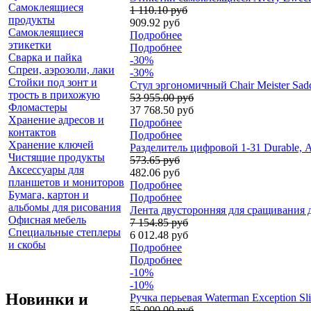
Самоклеящиеся
1 110.10 руб
продукты
909.92 руб
Самоклеящиеся
Подробнее
этикетки
Подробнее
Сварка и пайка
-30%
Спреи, аэрозоли, лаки
-30%
Стойки под зонт и
Стул эргономичный Chair Meister Sadd
трость в прихожую
53 955.00 руб
Фломастеры
37 768.50 руб
Хранение адресов и
Подробнее
контактов
Подробнее
Хранение ключей
Разделитель цифровой 1-31 Durable, 
Чистящие продукты
573.65 руб
Аксессуары для
482.06 руб
планшетов и мониторов
Подробнее
Бумага, картон и
Подробнее
альбомы для рисования
Лента двусторонняя для сращивания до
Офисная мебель
7 154.85 руб
Специальные степлеры
6 012.48 руб
и скобы
Подробнее
Подробнее
-10%
-10%
Новинки и
Ручка перьевая Waterman Exception Sl
55 000.00 руб