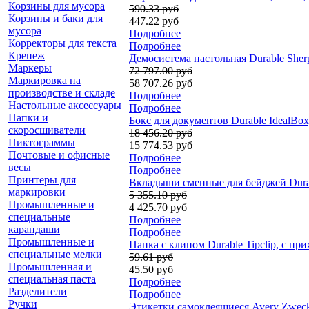
Корзины для мусора
590.33 руб
Корзины и баки для
447.22 руб
мусора
Подробнее
Корректоры для текста
Подробнее
Крепеж
Демосистема настольная Durable Sherp
Маркеры
72 797.00 руб
Маркировка на
58 707.26 руб
производстве и складе
Подробнее
Настольные аксессуары
Подробнее
Папки и
Бокс для документов Durable IdealBox
скоросшиватели
18 456.20 руб
Пиктограммы
15 774.53 руб
Почтовые и офисные
Подробнее
весы
Подробнее
Принтеры для
Вкладыши сменные для бейджей Durab
маркировки
5 355.10 руб
Промышленные и
4 425.70 руб
специальные
Подробнее
карандаши
Подробнее
Промышленные и
Папка с клипом Durable Tipclip, с 
специальные мелки
59.61 руб
Промышленная и
45.50 руб
специальная паста
Подробнее
Разделители
Подробнее
Ручки
Этикетки самоклеящиеся Avery Zweckf