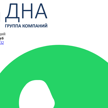
ций
руб
-32