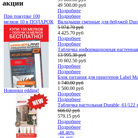
акции
49 500.00 руб
Подробнее
При покупке 100
Подробнее
мелков 10 в ПОДАРОК
Вкладыши сменные для бейджей Durab
5 974.70 руб
4 425.70 руб
Подробнее
Подробнее
Табличка информационная настенная Du
13 995.30 руб
10 602.50 руб
Подробнее
Подробнее
Блок питания для принтеров Label Ma
1 740.00 руб
1 500.00 руб
Новинки edding!
Подробнее
Подробнее
Табличка настольная Durable, 61/122
666.02 руб
579.15 руб
Подробнее
Подробнее
-48.46%