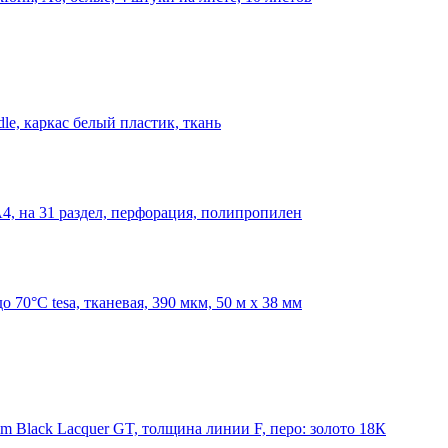
le, каркас белый пластик, ткань
А4, на 31 раздел, перфорация, полипропилен
 70°С tesa, тканевая, 390 мкм, 50 м x 38 мм
im Black Lacquer GT, толщина линии F, перо: золото 18К