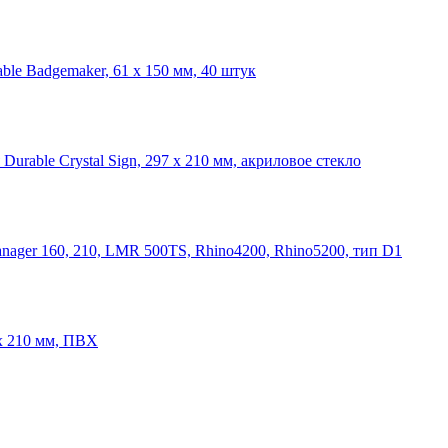
le Badgemaker, 61 x 150 мм, 40 штук
rable Crystal Sign, 297 x 210 мм, акриловое стекло
nager 160, 210, LMR 500TS, Rhino4200, Rhino5200, тип D1
 x 210 мм, ПВХ