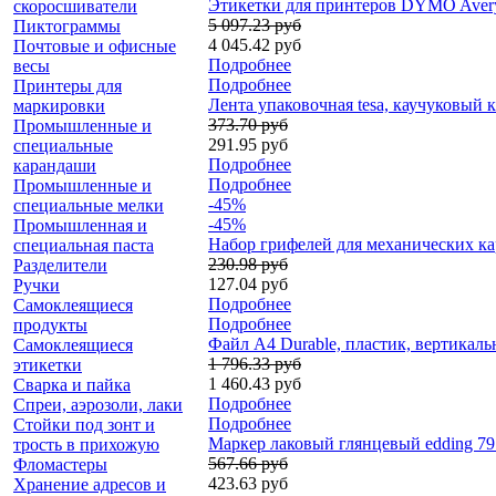
Этикетки для принтеров DYMO Avery 
скоросшиватели
5 097.23 руб
Пиктограммы
4 045.42 руб
Почтовые и офисные
Подробнее
весы
Подробнее
Принтеры для
Лента упаковочная tesa, каучуковый к
маркировки
373.70 руб
Промышленные и
291.95 руб
специальные
Подробнее
карандаши
Подробнее
Промышленные и
-45%
специальные мелки
-45%
Промышленная и
Набор грифелей для механических кар
специальная паста
230.98 руб
Разделители
127.04 руб
Ручки
Подробнее
Самоклеящиеся
Подробнее
продукты
Файл А4 Durable, пластик, вертикаль
Самоклеящиеся
1 796.33 руб
этикетки
1 460.43 руб
Сварка и пайка
Подробнее
Спреи, аэрозоли, лаки
Подробнее
Стойки под зонт и
Маркер лаковый глянцевый edding 79
трость в прихожую
567.66 руб
Фломастеры
423.63 руб
Хранение адресов и