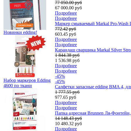
77 050.00 руб
67 000.00 руб
Подробнее
Подробнее
Маркер смываемый Markal Pro-Wash D
772.42 руб
Новинки edding!
603.45 руб
Подробнее
Подробнее
Карандаш сварщика Markal Silver Str
1 844.38 руб
1 536.98 руб
Подробнее
Подробнее
-45%
Набор маркеров Edding
-45%
4600 по ткани
Салфетки запасные edding BMA 4, для
1 777.55 руб
977.65 руб
Подробнее
Подробнее
Папка адресная Brunnen Ля-Фонтейн, н
14 148.43 руб
10 480.32 руб
Подробнее