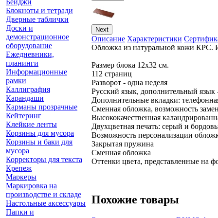
Бейджи
Блокноты и тетради
Дверные таблички
Доски и
Next
демонстрационное
Описание
Характеристики
Сертифик
оборудование
Обложка из натуральной кожи КРС. 
Ежедневники,
планинги
Размер блока 12х32 см.
Информационные
112 страниц
рамки
Разворот - одна неделя
Каллиграфия
Русский язык, дополнительный язык 
Карандаши
Дополнительные вкладки: телефонная
Карманы прозрачные
Сменная обложка, возможность заме
Кейтеринг
Высококачественная каландрированная
Клейкие ленты
Двухцветная печать: серый и бордов
Корзины для мусора
Возможность персонализации облож
Корзины и баки для
Закрытая пружина
мусора
Сменная обложка
Корректоры для текста
Оттенки цвета, представленные на фо
Крепеж
Маркеры
Маркировка на
производстве и складе
Похожие товары
Настольные аксессуары
Папки и