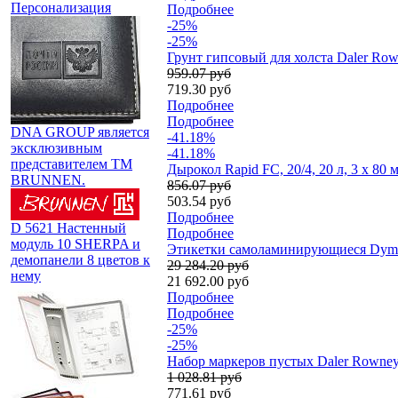
Персонализация
Подробнее
-25%
-25%
Грунт гипсовый для холста Daler Row
959.07 руб
719.30 руб
Подробнее
Подробнее
DNA GROUP является
-41.18%
эксклюзивным
-41.18%
представителем TM
Дырокол Rapid FC, 20/4, 20 л, 3 x 80 
BRUNNEN.
856.07 руб
503.54 руб
Подробнее
D 5621 Настенный
Подробнее
модуль 10 SHERPA и
Этикетки самоламинирующиеся Dymo X
демопанели 8 цветов к
29 284.20 руб
нему
21 692.00 руб
Подробнее
Подробнее
-25%
-25%
Набор маркеров пустых Daler Rowney F
1 028.81 руб
771.61 руб