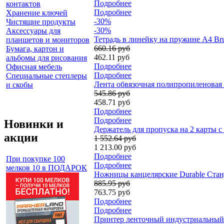
Подробнее
контактов
Подробнее
Хранение ключей
-30%
Чистящие продукты
-30%
Аксессуары для
Тетрадь в линейку на пружине А4 Bru
планшетов и мониторов
660.16 руб
Бумага, картон и
462.11 руб
альбомы для рисования
Подробнее
Офисная мебель
Подробнее
Специальные степлеры
Лента обвязочная полипропиленовая к
и скобы
545.86 руб
458.71 руб
Подробнее
Подробнее
Новинки и
Держатель для пропуска на 2 карты с
акции
1 552.64 руб
1 213.00 руб
Подробнее
При покупке 100
Подробнее
мелков 10 в ПОДАРОК
Ножницы канцелярские Durable Станд
885.95 руб
763.75 руб
Подробнее
Подробнее
Принтер ленточный индустриальный D