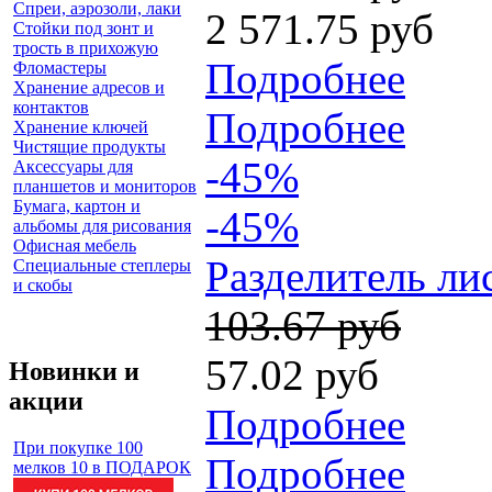
Спреи, аэрозоли, лаки
2 571.75 руб
Стойки под зонт и
трость в прихожую
Подробнее
Фломастеры
Хранение адресов и
контактов
Подробнее
Хранение ключей
Чистящие продукты
-45%
Аксессуары для
планшетов и мониторов
Бумага, картон и
-45%
альбомы для рисования
Офисная мебель
Разделитель ли
Специальные степлеры
и скобы
103.67 руб
57.02 руб
Новинки и
акции
Подробнее
При покупке 100
Подробнее
мелков 10 в ПОДАРОК