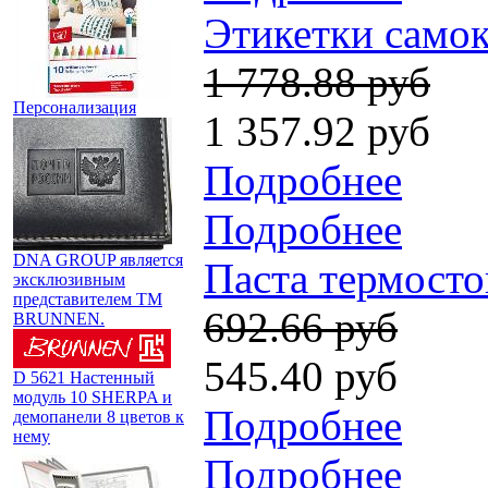
Этикетки самок
1 778.88 руб
Персонализация
1 357.92 руб
Подробнее
Подробнее
DNA GROUP является
Паста термосто
эксклюзивным
представителем TM
692.66 руб
BRUNNEN.
545.40 руб
D 5621 Настенный
модуль 10 SHERPA и
Подробнее
демопанели 8 цветов к
нему
Подробнее