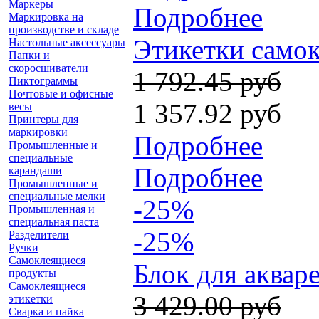
Маркеры
Подробнее
Маркировка на
производстве и складе
Этикетки самок
Настольные аксессуары
Папки и
скоросшиватели
1 792.45 руб
Пиктограммы
Почтовые и офисные
1 357.92 руб
весы
Принтеры для
маркировки
Подробнее
Промышленные и
специальные
Подробнее
карандаши
Промышленные и
специальные мелки
-25%
Промышленная и
специальная паста
-25%
Разделители
Ручки
Самоклеящиеся
Блок для акваре
продукты
Самоклеящиеся
3 429.00 руб
этикетки
Сварка и пайка