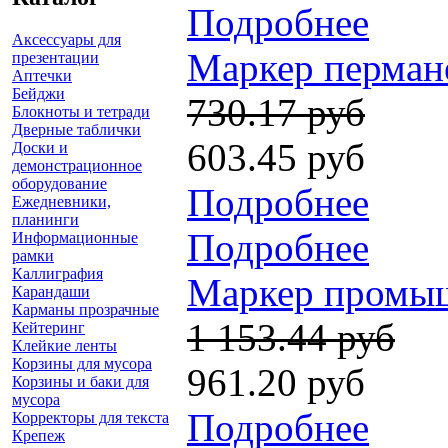
Подробнее
Аксессуары для
Маркер пермане
презентации
Аптечки
Бейджи
730.17 руб
Блокноты и тетради
Дверные таблички
603.45 руб
Доски и
демонстрационное
оборудование
Подробнее
Ежедневники,
планинги
Подробнее
Информационные
рамки
Каллиграфия
Маркер промыш
Карандаши
Карманы прозрачные
1 153.44 руб
Кейтеринг
Клейкие ленты
Корзины для мусора
961.20 руб
Корзины и баки для
мусора
Подробнее
Корректоры для текста
Крепеж