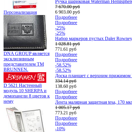
Ручка шариковая Waterman Hemispher
7 670.00 руб
6 903.00 руб
Персонализация
Подробнее
Подробнее
-25%
-25%
Набор маркеров пустых Daler Rowney F
1 028.81 руб
771.61 руб
DNA GROUP является
Подробнее
эксклюзивным
Подробнее
представителем TM
-58.52%
BRUNNEN.
-58.52%
Доска планшет с верхним прижимом 
334.14 руб
D 5621 Настенный
138.60 руб
модуль 10 SHERPA и
Подробнее
демопанели 8 цветов к
Подробнее
нему
Лента малярная защитная tesa, 170 мк
1 005.17 руб
773.21 руб
Подробнее
Подробнее
-10%