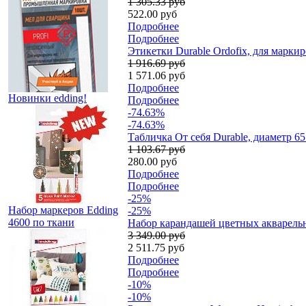
1 305.33 руб
522.00 руб
Подробнее
Подробнее
Этикетки Durable Ordofix, для марки
1 916.69 руб
1 571.06 руб
Подробнее
Новинки edding!
Подробнее
-74.63%
-74.63%
Табличка От себя Durable, диаметр 6
1 103.67 руб
280.00 руб
Подробнее
Подробнее
-25%
Набор маркеров Edding
-25%
4600 по ткани
Набор карандашей цветных акварельны
3 349.00 руб
2 511.75 руб
Подробнее
Подробнее
-10%
-10%