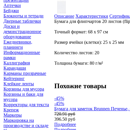
презентации
Аптечки
Бейджи
Блокноты и тетради
Описание
Характеристики
Сертифик
Дверные таблички
Бумага для флипчартов 20 листов (fl
Доски и
демонстрационное
Точный формат: 68 x 97 см
оборудование
Ежедневники,
Размер ячейки (клетки): 25 х 25 мм
планинги
Информационные
Количество листов: 20
рамки
Каллиграфия
Толщина бумаги: 80 г/м²
Карандаши
Карманы прозрачные
Кейтеринг
Клейкие ленты
Похожие товары
Корзины для мусора
Корзины и баки для
-45%
мусора
-45%
Корректоры для текста
Бумага для заметок Brunnen Печенье, 
Крепеж
720.91 руб
Маркеры
396.50 руб
Маркировка на
Подробнее
производстве и складе
Подробнее