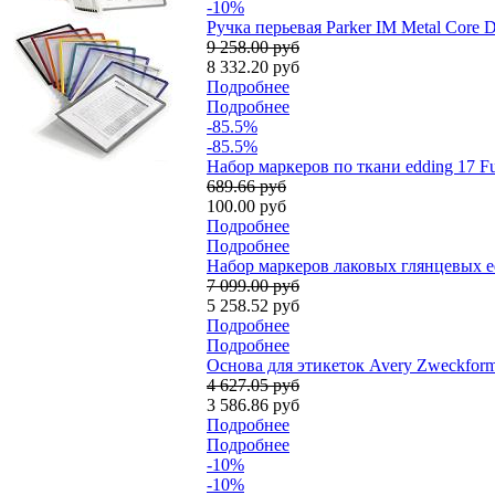
-10%
Ручка перьевая Parker IM Metal Core 
9 258.00 руб
8 332.20 руб
Подробнее
Подробнее
-85.5%
-85.5%
Набор маркеров по ткани edding 17 Funt
689.66 руб
100.00 руб
Подробнее
Подробнее
Набор маркеров лаковых глянцевых ed
7 099.00 руб
5 258.52 руб
Подробнее
Подробнее
Основа для этикеток Avery Zweckform,
4 627.05 руб
3 586.86 руб
Подробнее
Подробнее
-10%
-10%