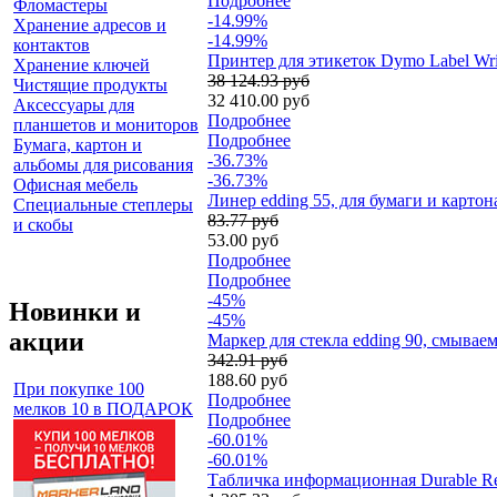
Подробнее
Фломастеры
-14.99%
Хранение адресов и
-14.99%
контактов
Принтер для этикеток Dymo Label Wri
Хранение ключей
38 124.93 руб
Чистящие продукты
32 410.00 руб
Аксессуары для
Подробнее
планшетов и мониторов
Подробнее
Бумага, картон и
-36.73%
альбомы для рисования
-36.73%
Офисная мебель
Линер edding 55, для бумаги и картон
Специальные степлеры
83.77 руб
и скобы
53.00 руб
Подробнее
Подробнее
-45%
Новинки и
-45%
акции
Маркер для стекла edding 90, смывае
342.91 руб
188.60 руб
При покупке 100
Подробнее
мелков 10 в ПОДАРОК
Подробнее
-60.01%
-60.01%
Табличка информационная Durable Re