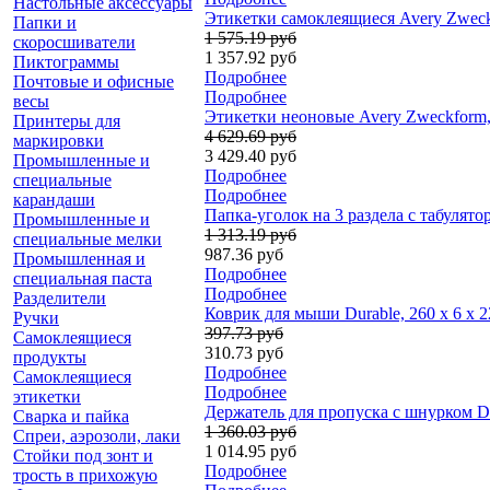
Настольные аксессуары
Этикетки самоклеящиеся Avery Zweckfo
Папки и
1 575.19 руб
скоросшиватели
1 357.92 руб
Пиктограммы
Подробнее
Почтовые и офисные
Подробнее
весы
Этикетки неоновые Avery Zweckform, 
Принтеры для
4 629.69 руб
маркировки
3 429.40 руб
Промышленные и
Подробнее
специальные
Подробнее
карандаши
Папка-уголок на 3 раздела с табулято
Промышленные и
1 313.19 руб
специальные мелки
987.36 руб
Промышленная и
Подробнее
специальная паста
Подробнее
Разделители
Коврик для мыши Durable, 260 x 6 x 
Ручки
397.73 руб
Самоклеящиеся
310.73 руб
продукты
Подробнее
Самоклеящиеся
Подробнее
этикетки
Держатель для пропуска с шнурком Du
Сварка и пайка
1 360.03 руб
Спреи, аэрозоли, лаки
1 014.95 руб
Стойки под зонт и
Подробнее
трость в прихожую