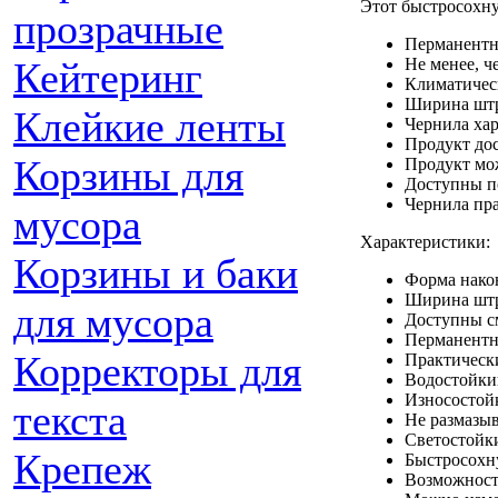
Этот быстросохну
прозрачные
Перманентны
Кейтеринг
Не менее, ч
Климатическ
Ширина штри
Клейкие ленты
Чернила хар
Продукт дос
Корзины для
Продукт мож
Доступны по
Чернила пра
мусора
Характеристики:
Корзины и баки
Форма нако
Ширина штр
для мусора
Доступны с
Перманент
Корректоры для
Практически
Водостойки
Износостой
текста
Не размазыв
Светостойк
Крепеж
Быстросох
Возможност