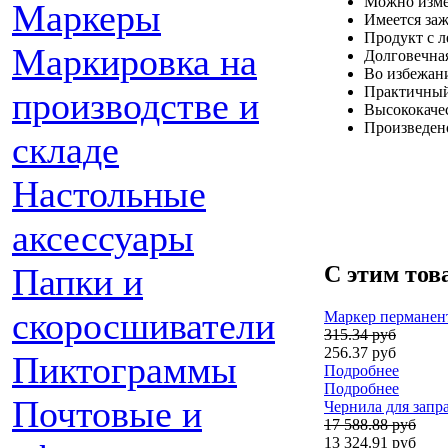
Можно изме
Маркеры
Имеется за
Продукт с 
Маркировка на
Долговечна
Во избежани
Практичный
производстве и
Высококаче
Произведен
складе
Настольные
аксессуары
Папки и
С этим тов
скоросшиватели
Маркер перманент
315.34 руб
256.37 руб
Пиктограммы
Подробнее
Подробнее
Почтовые и
Чернила для запр
17 588.88 руб
13 324.91 руб