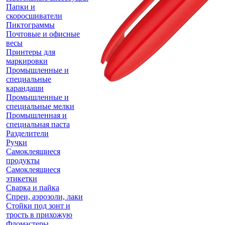
Папки и
скоросшиватели
Пиктограммы
Почтовые и офисные
весы
Принтеры для
маркировки
Промышленные и
специальные
карандаши
Промышленные и
специальные мелки
Промышленная и
специальная паста
Разделители
Ручки
Самоклеящиеся
продукты
Самоклеящиеся
этикетки
Сварка и пайка
Спреи, аэрозоли, лаки
Стойки под зонт и
трость в прихожую
Фломастеры