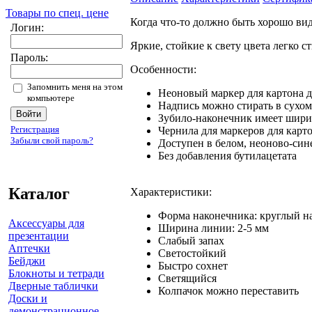
Товары по спец. цене
Когда что-то должно быть хорошо ви
Логин:
Яркие, стойкие к свету цвета легко 
Пароль:
Особенности:
Запомнить меня на этом
Неоновый маркер для картона д
компьютере
Надпись можно стирать в сухом
Зубило-наконечник имеет шири
Регистрация
Чернила для маркеров для карто
Забыли свой пароль?
Доступен в белом, неоново-син
Без добавления бутилацетата
Каталог
Характеристики:
Форма наконечника: круглый н
Аксессуары для
Ширина линии: 2-5 мм
презентации
Слабый запах
Аптечки
Светостойкий
Бейджи
Быстро сохнет
Блокноты и тетради
Светящийся
Дверные таблички
Колпачок можно переставить
Доски и
демонстрационное