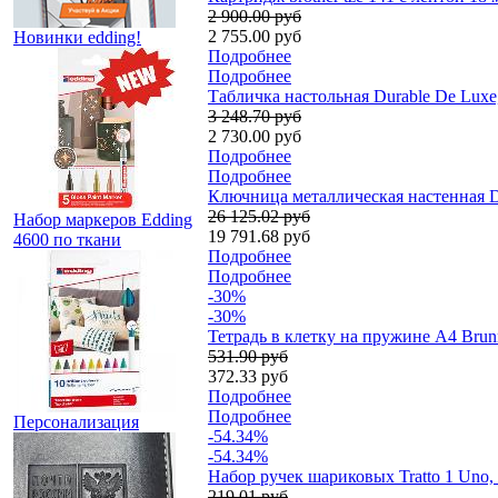
2 900.00 руб
2 755.00 руб
Новинки edding!
Подробнее
Подробнее
Табличка настольная Durable De Luxe
3 248.70 руб
2 730.00 руб
Подробнее
Подробнее
Ключница металлическая настенная Dur
26 125.02 руб
Набор маркеров Edding
19 791.68 руб
4600 по ткани
Подробнее
Подробнее
-30%
-30%
Тетрадь в клетку на пружине А4 Brun
531.90 руб
372.33 руб
Подробнее
Подробнее
Персонализация
-54.34%
-54.34%
Набор ручек шариковых Tratto 1 Uno,
219.01 руб