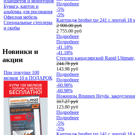
планшетов и мониторов
Подробнее
Бумага, картон и
-5%
альбомы для рисования
-5%
Офисная мебель
Картридж brother tze 241 с лентой 18
Специальные степлеры
2 900.00 руб
и скобы
2 755.00 руб
Подробнее
Подробнее
-41.18%
Новинки и
-41.18%
Степлер канцелярский Rapid Ultimate, 
акции
244.78 руб
143.98 руб
При покупке 100
Подробнее
мелков 10 в ПОДАРОК
Подробнее
-60.98%
-60.98%
Ножницы Brunnen Heyda, закругленны
317.27 руб
123.80 руб
Подробнее
Подробнее
-5%
-5%
Картридж brother tze 141 с лентой 18