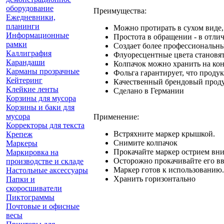
оборудование
Преимущества:
Ежедневники,
планинги
Можно протирать в сухом виде,
Информационные
Простота в обращении - в отлич
рамки
Создает более профессиональн
Каллиграфия
Флуоресцентные цвета становя
Карандаши
Колпачок можно хранить на конц
Карманы прозрачные
Фольга гарантирует, что продук
Кейтеринг
Качественный брендовый прод
Клейкие ленты
Сделано в Германии
Корзины для мусора
Корзины и баки для
мусора
Применение:
Корректоры для текста
Встряхните маркер крышкой.
Крепеж
Снимите колпачок
Маркеры
Прокачайте маркер острием вниз
Маркировка на
Осторожно прокачивайте его вве
производстве и складе
Маркер готов к использованию.
Настольные аксессуары
Хранить горизонтально
Папки и
скоросшиватели
Пиктограммы
Почтовые и офисные
весы