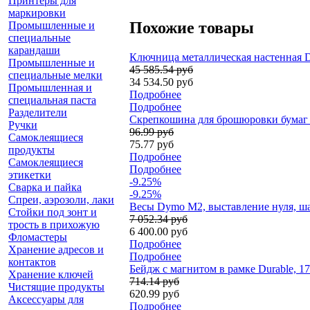
Принтеры для
маркировки
Похожие товары
Промышленные и
специальные
карандаши
Ключница металлическая настенная Du
Промышленные и
45 585.54 руб
специальные мелки
34 534.50 руб
Промышленная и
Подробнее
специальная паста
Подробнее
Разделители
Скрепкошина для брошюровки бумаг Du
Ручки
96.99 руб
Самоклеящиеся
75.77 руб
продукты
Подробнее
Самоклеящиеся
Подробнее
этикетки
-9.25%
Сварка и пайка
-9.25%
Спреи, аэрозоли, лаки
Весы Dymo М2, выставление нуля, шаг
Стойки под зонт и
7 052.34 руб
трость в прихожую
6 400.00 руб
Фломастеры
Подробнее
Хранение адресов и
Подробнее
контактов
Бейдж с магнитом в рамке Durable, 17
Хранение ключей
714.14 руб
Чистящие продукты
620.99 руб
Аксессуары для
Подробнее