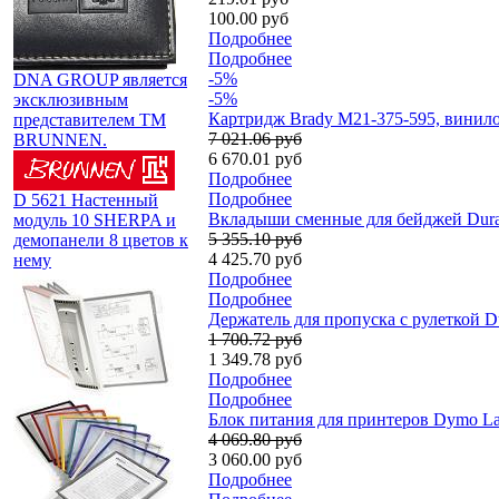
100.00 руб
Подробнее
Подробнее
-5%
DNA GROUP является
-5%
эксклюзивным
Картридж Brady M21-375-595, винилов
представителем TM
7 021.06 руб
BRUNNEN.
6 670.01 руб
Подробнее
Подробнее
D 5621 Настенный
Вкладыши сменные для бейджей Durab
модуль 10 SHERPA и
5 355.10 руб
демопанели 8 цветов к
4 425.70 руб
нему
Подробнее
Подробнее
Держатель для пропуска с рулеткой Du
1 700.72 руб
1 349.78 руб
Подробнее
Подробнее
Блок питания для принтеров Dymo Lab
4 069.80 руб
3 060.00 руб
Подробнее