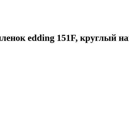
енок edding 151F, круглый нак