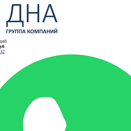
ций
руб
-32