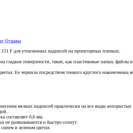
ат
Отзывы
g 151 F для утонченных надписей на проекторных пленках.
а гладкие поверхности, такие, как пластиковые папки, файлы и
цветах. Ее чернила посредством тонкого круглого наконечника м
анесения мелких надписей практически на все виды непористых
дой.
а составляет 0,6 мм.
и не размазываются и быстро сохнут.
 синем и зеленом цветах