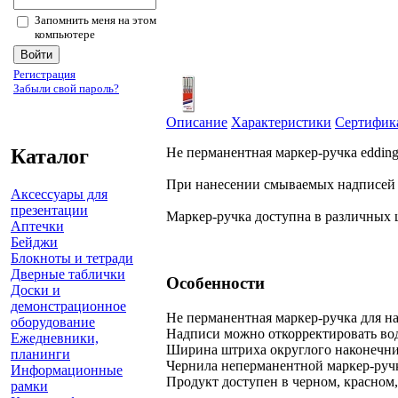
Запомнить меня на этом
компьютере
Регистрация
Забыли свой пароль?
Описание
Характеристики
Сертифик
Каталог
Не перманентная маркер-ручка eddin
При нанесении смываемых надписей н
Аксессуары для
презентации
Маркер-ручка доступна в различных 
Аптечки
Бейджи
Блокноты и тетради
Дверные таблички
Особенности
Доски и
демонстрационное
Не перманентная маркер-ручка для н
оборудование
Надписи можно откорректировать во
Ежедневники,
Ширина штриха округлого наконечник
планинги
Чернила неперманентной маркер-ручк
Информационные
Продукт доступен в черном, красном,
рамки