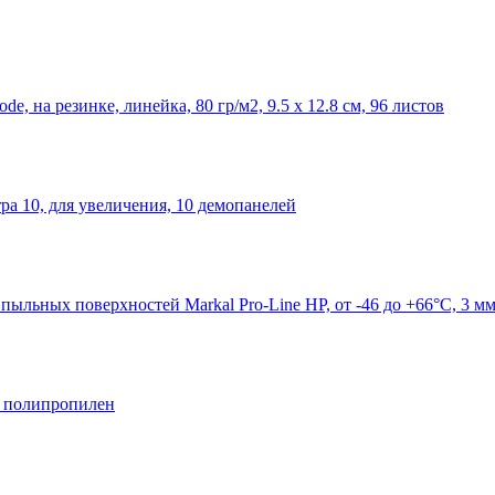
, на резинке, линейка, 80 гр/м2, 9.5 х 12.8 см, 96 листов
a 10, для увеличения, 10 демопанелей
ыльных поверхностей Markal Pro-Line HP, от -46 до +66°C, 3 м
, полипропилен