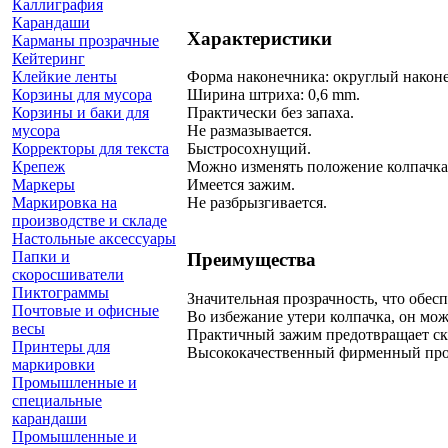
Каллиграфия
Карандаши
Характеристики
Карманы прозрачные
Кейтеринг
Клейкие ленты
Форма наконечника: округлый након
Корзины для мусора
Ширина штриха: 0,6 mm.
Корзины и баки для
Практически без запаха.
мусора
Не размазывается.
Корректоры для текста
Быстросохнущий.
Крепеж
Можно изменять положение колпачка
Маркеры
Имеется зажим.
Маркировка на
Не разбрызгивается.
производстве и складе
Настольные аксессуары
Папки и
Преимущества
скоросшиватели
Пиктограммы
Значительная прозрачность, что обе
Почтовые и офисные
Во избежание утери колпачка, он мож
весы
Практичный зажим предотвращает ск
Принтеры для
Высококачественный фирменный про
маркировки
Промышленные и
специальные
карандаши
Промышленные и