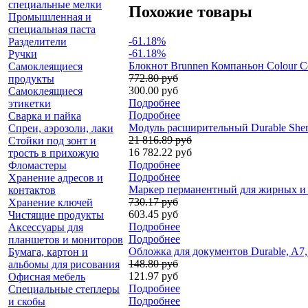
специальные мелки
Похожие товары
Промышленная и
специальная паста
-61.18%
Разделители
-61.18%
Ручки
Блокнот Brunnen Компаньон Colour Code
Самоклеящиеся
772.80 руб
продукты
300.00 руб
Самоклеящиеся
Подробнее
этикетки
Подробнее
Сварка и пайка
Модуль расширительный Durable Sherp
Спреи, аэрозоли, лаки
21 816.89 руб
Стойки под зонт и
16 782.22 руб
трость в прихожую
Подробнее
Фломастеры
Подробнее
Хранение адресов и
Маркер перманентный для жирных и п
контактов
730.17 руб
Хранение ключей
603.45 руб
Чистящие продукты
Подробнее
Аксессуары для
Подробнее
планшетов и мониторов
Обложка для документов Durable, A7
Бумага, картон и
148.80 руб
альбомы для рисования
121.97 руб
Офисная мебель
Подробнее
Специальные степлеры
Подробнее
и скобы