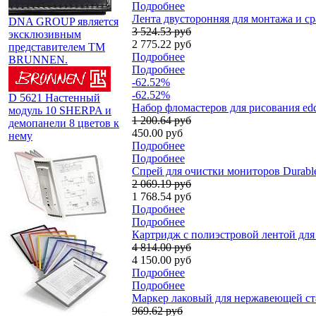
Подробнее
Лента двусторонняя для монтажа и ср
DNA GROUP является
3 524.53 руб
эксклюзивным
2 775.22 руб
представителем TM
Подробнее
BRUNNEN.
Подробнее
-62.52%
-62.52%
D 5621 Настенный
Набор фломастеров для рисования edd
модуль 10 SHERPA и
1 200.64 руб
демопанели 8 цветов к
450.00 руб
нему
Подробнее
Подробнее
Спрей для очистки мониторов Durable
2 069.19 руб
1 768.54 руб
Подробнее
Подробнее
Картридж c полиэстровой лентой для
4 814.00 руб
4 150.00 руб
Подробнее
Подробнее
Маркер лаковый для нержавеющей стали
969.62 руб