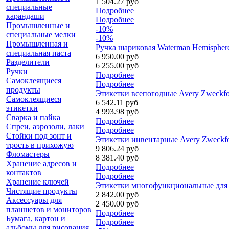
1 504.27 руб
специальные
Подробнее
карандаши
Подробнее
Промышленные и
-10%
специальные мелки
-10%
Промышленная и
Ручка шариковая Waterman Hemispher
специальная паста
6 950.00 руб
Разделители
6 255.00 руб
Ручки
Подробнее
Самоклеящиеся
Подробнее
продукты
Этикетки всепогодные Avery Zweckform
Самоклеящиеся
6 542.11 руб
этикетки
4 993.98 руб
Сварка и пайка
Подробнее
Спреи, аэрозоли, лаки
Подробнее
Стойки под зонт и
Этикетки инвентарные Avery Zweckfor
трость в прихожую
9 806.24 руб
Фломастеры
8 381.40 руб
Хранение адресов и
Подробнее
контактов
Подробнее
Хранение ключей
Этикетки многофункциональные для п
Чистящие продукты
2 842.00 руб
Аксессуары для
2 450.00 руб
планшетов и мониторов
Подробнее
Бумага, картон и
Подробнее
альбомы для рисования