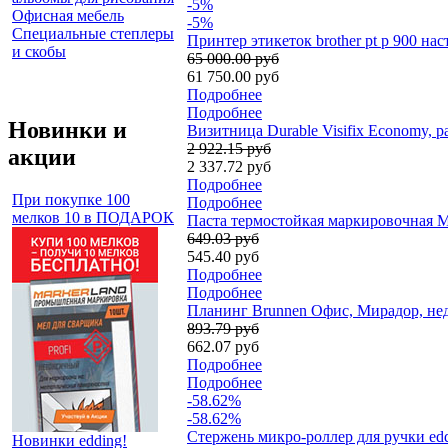
-5%
Офисная мебель
-5%
Специальные степлеры
Принтер этикеток brother pt p 900 нас
и скобы
65 000.00 руб
61 750.00 руб
Подробнее
Подробнее
Новинки и
Визитница Durable Visifix Economy, р
2 922.15 руб
акции
2 337.72 руб
Подробнее
При покупке 100
Подробнее
мелков 10 в ПОДАРОК
Паста термостойкая маркировочная Mar
649.03 руб
545.40 руб
Подробнее
Подробнее
Планинг Brunnen Офис, Мирадор, нед
893.79 руб
662.07 руб
Подробнее
Подробнее
-58.62%
-58.62%
Стержень микро-роллер для ручки edd
Новинки edding!