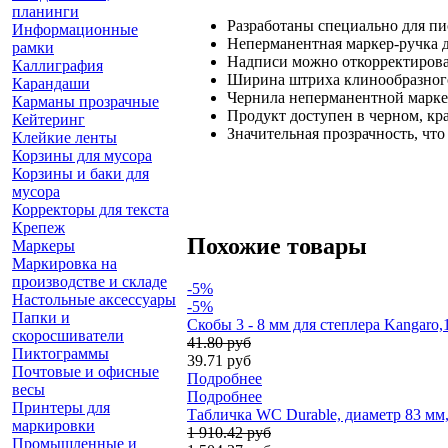
планинги
Разработаны специально для пи
Информационные
Неперманентная маркер-ручка 
рамки
Надписи можно откорректирова
Каллиграфия
Ширина штриха клинообразного
Карандаши
Чернила неперманентной маркер
Карманы прозрачные
Продукт доступен в черном, кра
Кейтеринг
Значительная прозрачность, чт
Клейкие ленты
Корзины для мусора
Корзины и баки для
мусора
Корректоры для текста
Крепеж
Похожие товары
Маркеры
Маркировка на
производстве и складе
-5%
Настольные аксессуары
-5%
Папки и
Скобы 3 - 8 мм для степлера Kangaro
скоросшиватели
41.80 руб
Пиктограммы
39.71 руб
Почтовые и офисные
Подробнее
весы
Подробнее
Принтеры для
Табличка WC Durable, диаметр 83 мм,
маркировки
1 910.42 руб
Промышленные и