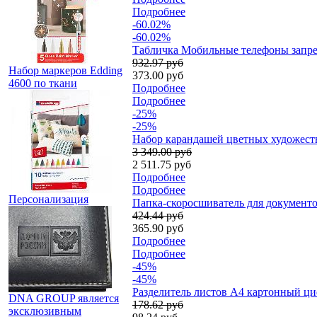
Подробнее
-60.02%
-60.02%
Табличка Мобильные телефоны запре
932.97 руб
Набор маркеров Edding
373.00 руб
4600 по ткани
Подробнее
Подробнее
-25%
-25%
Набор карандашей цветных художестве
3 349.00 руб
2 511.75 руб
Подробнее
Подробнее
Персонализация
Папка-скоросшиватель для документо
424.44 руб
365.90 руб
Подробнее
Подробнее
-45%
-45%
Разделитель листов А4 картонный цифр
DNA GROUP является
178.62 руб
эксклюзивным