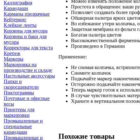
Можно изменять положение ко
Каллиграфия
Простота в обращении: ваши ру
Карандаши
Позволяет создавать более про
Карманы прозрачные
Обширная палитра ярких цветов
Кейтеринг
Во избежание утери колпачка, 
Клейкие ленты
Защитная мембрана из фольги г
Корзины для мусора
Богатая палитра цветов
Корзины и баки для
Высококачественный фирменны
мусора
Произведено в Германии
Корректоры для текста
Крепеж
Применение:
Маркеры
Маркировка на
Не снимая колпачка, встряхнит
производстве и складе
Снимите колпачок
Настольные аксессуары
Подкачайте маркер наконечнико
Папки и
Осторожно подкачайте наконечн
скоросшиватели
Теперь маркер готов к использ
Пиктограммы
В случае чувствительных матер
Почтовые и офисные
Храните в вертикальном поло
весы
Принтеры для
маркировки
Промышленные и
специальные
карандаши
Похожие товары
Промышленные и