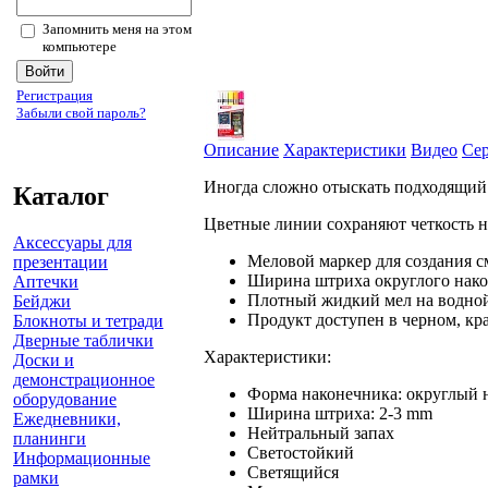
Запомнить меня на этом
компьютере
Регистрация
Забыли свой пароль?
Описание
Характеристики
Видео
Се
Иногда сложно отыскать подходящий и
Каталог
Цветные линии сохраняют четкость на
Аксессуары для
Меловой маркер для создания см
презентации
Ширина штриха округлого нако
Аптечки
Плотный жидкий мел на водной
Бейджи
Продукт доступен в черном, кр
Блокноты и тетради
Дверные таблички
Характеристики:
Доски и
демонстрационное
Форма наконечника: округлый 
оборудование
Ширина штриха: 2-3 mm
Ежедневники,
Нейтральный запах
планинги
Светостойкий
Информационные
Светящийся
рамки