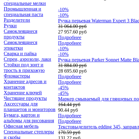
специальные мелки
Промышленная и
-10%
специальная паста
-10%
Разделители
Ручка перьевая Waterman Expert 3 Bla
Ручки
31 064.00 руб
Самоклеящиеся
27 957.60 руб
продукты
Подробнее
Самоклеящиеся
Подробнее
этикетки
-10%
Сварка и пайка
-10%
Спреи, аэрозоли, лаки
Ручка перьевая Parker Sonnet Matte B
Стойки под зонт и
31 884.00 руб
трость в прихожую
28 695.60 руб
Фломастеры
Подробнее
Хранение адресов и
Подробнее
контактов
-45%
Хранение ключей
-45%
Чистящие продукты
Мaркер смываемый для глянцевых пов
Аксессуары для
164.44 руб
планшетов и мониторов
90.44 руб
Бумага, картон и
Подробнее
альбомы для рисования
Подробнее
Офисная мебель
Текстовыделитель edding 345, запра
Специальные степлеры
170.59 руб
и скобы
131.22 руб