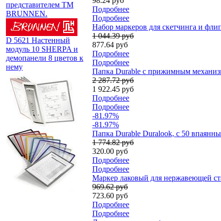
98.24 руб
представителем TM
Подробнее
BRUNNEN.
Подробнее
Набор маркеров для скетчинга и флипч
1 044.39 руб
D 5621 Настенный
877.64 руб
модуль 10 SHERPA и
Подробнее
демопанели 8 цветов к
Подробнее
нему
Папка Durable с прижимным механиз
2 287.72 руб
1 922.45 руб
Подробнее
Подробнее
-81.97%
-81.97%
Папка Durable Duralook, с 50 впаян
1 774.82 руб
320.00 руб
Подробнее
Подробнее
Маркер лаковый для нержавеющей стали
969.62 руб
723.60 руб
Подробнее
Подробнее