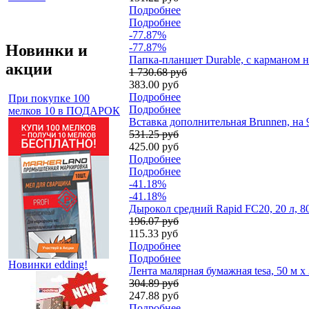
Подробнее
Подробнее
-77.87%
Новинки и
-77.87%
Папка-планшет Durable, с карманом 
акции
1 730.68 руб
383.00 руб
Подробнее
При покупке 100
Подробнее
мелков 10 в ПОДАРОК
Вставка дополнительная Brunnen, на 
531.25 руб
425.00 руб
Подробнее
Подробнее
-41.18%
-41.18%
Дырокол средний Rapid FC20, 20 л, 8
196.07 руб
115.33 руб
Подробнее
Подробнее
Новинки edding!
Лента малярная бумажная tesa, 50 м х
304.89 руб
247.88 руб
Подробнее