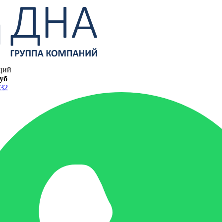
ций
руб
-32