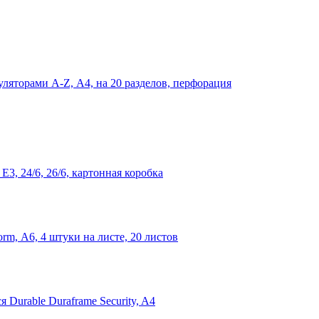
уляторами A-Z, А4, на 20 разделов, перфорация
3, 24/6, 26/6, картонная коробка
m, А6, 4 штуки на листе, 20 листов
Durable Duraframe Security, A4