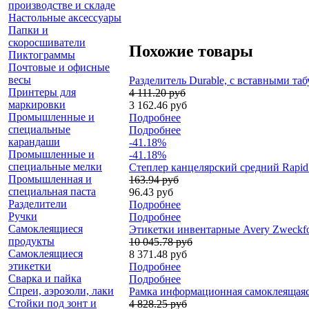
производстве и складе
Настольные аксессуары
Папки и
скоросшиватели
Похожие товары
Пиктограммы
Почтовые и офисные
весы
Разделитель Durable, с вставными таб
Принтеры для
4 111.20 руб
маркировки
3 162.46 руб
Промышленные и
Подробнее
специальные
Подробнее
карандаши
-41.18%
Промышленные и
-41.18%
специальные мелки
Степлер канцелярский средний Rapid E
Промышленная и
163.94 руб
специальная паста
96.43 руб
Разделители
Подробнее
Ручки
Подробнее
Самоклеящиеся
Этикетки инвентарные Avery Zweckfor
продукты
10 045.78 руб
Самоклеящиеся
8 371.48 руб
этикетки
Подробнее
Сварка и пайка
Подробнее
Спреи, аэрозоли, лаки
Рамка информационная самоклеящаяся 
Стойки под зонт и
4 828.25 руб