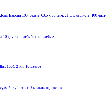
rm Европа-100, белые, 63.5 x 38.1мм, 21 шт. на листе, 100 лист
а 10 демопанелей, без панелей, А4
ing 1300, 2 мм, 10 цветов
egas, 3 глубоких и 2 мелких отделения