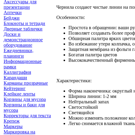
Аксессуары для
презентации
Чернила создают чистые линии на пов
Аптечки
Особенности:
Бейджи
Блокноты и тетради
Простота в обращении: ваши ру
Дверные таблички
Позволяет создавать более про
Доски и
Обширная палитра ярких цветов
демонстрационное
Во избежание утери колпачка, 
оборудование
Защитная мембрана из фольги г
Ежедневники,
Богатая палитра цветов
планинги
Высококачественный фирменны
Информационные
рамки
Каллиграфия
Карандаши
Характеристики:
Карманы прозрачные
Кейтеринг
Форма наконечника: округлый 
Клейкие ленты
Ширина линии: 1-2 мм
Корзины для мусора
Нейтральный запах
Корзины и баки для
Светостойкий
мусора
Светящийся
Корректоры для текста
Можно изменять положение ко
Крепеж
Легко снимается влажной ткан
Маркеры
Маркировка на