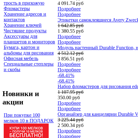
трость в прихожую
4 091.74 руб
Фломастеры
Подробнее
Хранение адресов и
Подробнее
контактов
Этикетки самоклеящиеся Avery Zweckfo
Хранение ключей
1 642.85 руб
Чистящие продукты
1 380.55 руб
Аксессуары для
Подробнее
планшетов и мониторов
Подробнее
Бумага, картон и
Модуль настенный Durable Function, н
альбомы для рисования
4 512.12 руб
Офисная мебель
3 856.51 руб
Специальные степлеры
Подробнее
и скобы
Подробнее
-68.41%
-68.41%
Набор фломастеров для рисования edd
1 107.95 руб
Новинки и
350.00 руб
акции
Подробнее
Подробнее
Органайзер для канцелярии Durable V
При покупке 100
3 225.44 руб
мелков 10 в ПОДАРОК
2 500.34 руб
Подробнее
Подробнее