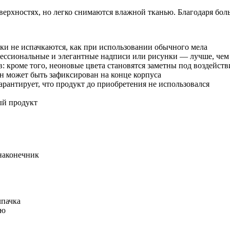
ерхностях, но легко снимаются влажной тканью. Благодаря боль
ки не испачкаются, как при использовании обычного мела
фессиональные и элегантные надписи или рисунки — лучше, чем
: кроме того, неоновые цвета становятся заметны под воздейст
он может быть зафиксирован на конце корпуса
арантирует, что продукт до приобретения не использовался
й продукт
наконечник
лпачка
ью