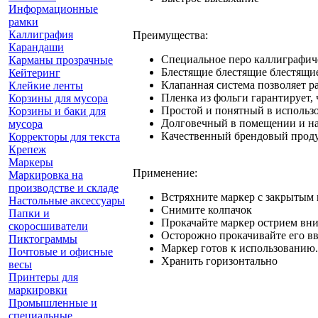
Информационные
рамки
Каллиграфия
Преимущества:
Карандаши
Специальное перо каллиграфиче
Карманы прозрачные
Блестящие блестящие блестящие
Кейтеринг
Клапанная система позволяет р
Клейкие ленты
Пленка из фольги гарантирует, 
Корзины для мусора
Простой и понятный в использо
Корзины и баки для
Долговечный в помещении и на
мусора
Качественный брендовый прод
Корректоры для текста
Крепеж
Маркеры
Применение:
Маркировка на
производстве и складе
Встряхните маркер с закрытым 
Настольные аксессуары
Снимите колпачок
Папки и
Прокачайте маркер острием вниз
скоросшиватели
Осторожно прокачивайте его вве
Пиктограммы
Маркер готов к использованию.
Почтовые и офисные
Хранить горизонтально
весы
Принтеры для
маркировки
Промышленные и
специальные