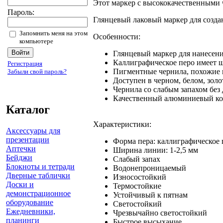
Этот маркер с высококачественными ч
Пароль:
Глянцевый лаковый маркер для созда
Запомнить меня на этом
Особенности:
компьютере
Глянцевый маркер для нанесени
Каллиграфическое перо имеет ш
Регистрация
Пигментные чернила, похожие н
Забыли свой пароль?
Доступен в черном, белом, золо
Чернила со слабым запахом без 
Качественный алюминиевый ко
Каталог
Характеристики:
Аксессуары для
презентации
Форма пера: каллиграфическое 
Аптечки
Ширина линии: 1-2,5 мм
Бейджи
Слабый запах
Блокноты и тетради
Водонепроницаемый
Дверные таблички
Износостойкий
Доски и
Термостойкие
демонстрационное
Устойчивый к пятнам
оборудование
Светостойкий
Ежедневники,
Чрезвычайно светостойкий
планинги
Быстрое высыхание