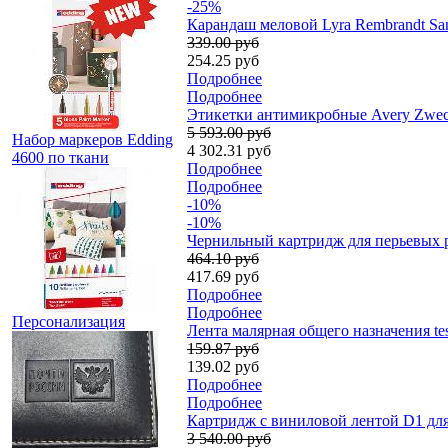
-25%
Карандаш меловой Lyra Rembrandt San
339.00 руб
254.25 руб
Подробнее
Подробнее
Этикетки антимикробные Avery Zweckf
5 593.00 руб
Набор маркеров Edding
4 302.31 руб
4600 по ткани
Подробнее
Подробнее
-10%
-10%
Чернильный картридж для перьевых ру
464.10 руб
417.69 руб
Подробнее
Подробнее
Персонализация
Лента малярная общего назначения tes
159.87 руб
139.02 руб
Подробнее
Подробнее
Картридж с виниловой лентой D1 для
3 540.00 руб