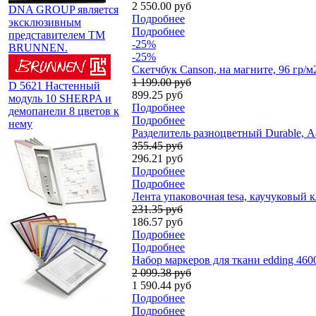
2 550.00 руб
DNA GROUP является
Подробнее
эксклюзивным
Подробнее
представителем TM
-25%
BRUNNEN.
-25%
Скетчбук Canson, на магните, 96 гр/м
1 199.00 руб
D 5621 Настенный
899.25 руб
модуль 10 SHERPA и
Подробнее
демопанели 8 цветов к
Подробнее
нему
Разделитель разноцветный Durable, А4
355.45 руб
296.21 руб
Подробнее
Подробнее
Лента упаковочная tesa, каучуковый к
231.35 руб
186.57 руб
Подробнее
Подробнее
Набор маркеров для ткани edding 4600
2 099.38 руб
1 590.44 руб
Подробнее
Подробнее