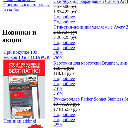
Скетчбук для карандашей Canson Art B
Специальные степлеры
2 579.00 руб
и скобы
1 934.25 руб
Подробнее
Подробнее
Этикетки-ценники удаляемые Avery Zw
Новинки и
2 650.34 руб
2 265.25 руб
акции
Подробнее
Подробнее
При покупке 100
-30%
мелков 10 в ПОДАРОК
-30%
Карточки для картотеки Brunnen, лине
168.76 руб
118.13 руб
Подробнее
Подробнее
-10%
-10%
Ручка-роллер Parker Sonnet Stainless 
19 795.00 руб
17 815.50 руб
Подробнее
Подробнее
Новинки edding!
-25%