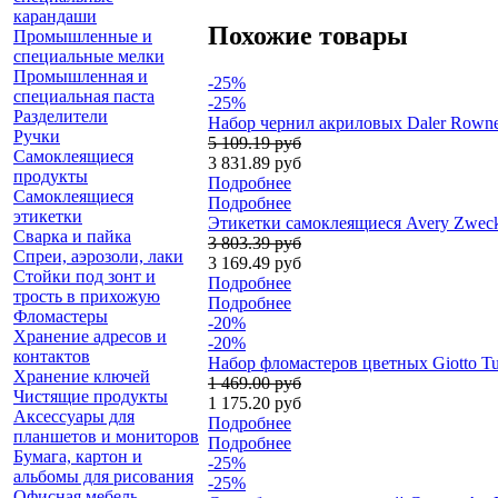
карандаши
Похожие товары
Промышленные и
специальные мелки
Промышленная и
-25%
специальная паста
-25%
Разделители
Набор чернил акриловых Daler Rowney
Ручки
5 109.19 руб
Самоклеящиеся
3 831.89 руб
продукты
Подробнее
Самоклеящиеся
Подробнее
этикетки
Этикетки самоклеящиеся Avery Zweckf
Сварка и пайка
3 803.39 руб
Спреи, аэрозоли, лаки
3 169.49 руб
Стойки под зонт и
Подробнее
трость в прихожую
Подробнее
Фломастеры
-20%
Хранение адресов и
-20%
контактов
Набор фломастеров цветных Giotto Tu
Хранение ключей
1 469.00 руб
Чистящие продукты
1 175.20 руб
Аксессуары для
Подробнее
планшетов и мониторов
Подробнее
Бумага, картон и
-25%
альбомы для рисования
-25%
Офисная мебель