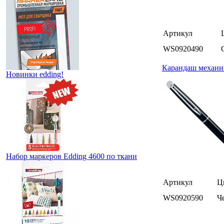
Артикул
WS0920490
Карандаш механич
Новинки edding!
Набор маркеров Edding 4600 по ткани
Артикул
Ц
WS0920590
Ч