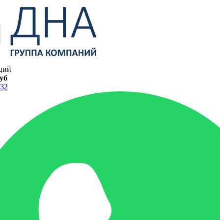
ций
руб
-32