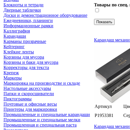
Блокноты и тетради
Товары по спец. 
Дверные таблички
Доски и демонстрационное оборудование
Ежедневники, планинги
Информационные рамки
Каллиграфия
Карандаши
Карандаш механиче
Карманы прозрачные
Кейтеринг
Клейкие ленты
Корзины для мусора
Корзины и баки для мусора
Корректоры для текста
Крепеж
Маркеры
Маркировка на производстве и складе
Настольные аксессуары
Папки и скоросшиватели
Пиктограммы
Почтовые и офисные весы
Артикул
Цве
Принтеры для маркировки
Промышленные и специальные карандаши
P1953381
Се
Промышленные и специальные мелки
Промышленная и специальная паста
Карандаш механиче