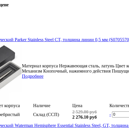
цене
ский Parker Stainless Steel CT, толщина линии 0,5 мм (S0705570
Материал корпуса Нержавеющая сталь, латунь Цвет 
Механизм Кнопочный, нажимного действия Пишущий 
Подробнее
т корпуса
Наличие
Цена
Количест
2 529.00 руб
-
ребристый
Склад (ССП)
2 276.10 руб
ский Waterman Hemisphere Essential Stainless Steel, GT, толщин