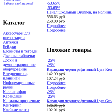
-53.65%
Забыли свой пароль?
-53.65%
Пенал школьный Brunnen, на молнии, 
556.63 руб
258.00 руб
Каталог
Подробнее
Подробнее
Аксессуары для
презентации
Аптечки
Бейджи
Похожие товары
Блокноты и тетради
Дверные таблички
Доски и
-25%
демонстрационное
-25%
оборудование
Карандаш чернографитовый Lyra Rembr
Ежедневники,
142.99 руб
планинги
107.24 руб
Информационные
Подробнее
рамки
Подробнее
Каллиграфия
-25%
Карандаши
-25%
Карманы прозрачные
Карандаш чернографитовый Lyra Groo
Кейтеринг
136.01 руб
Клейкие ленты
102.01 руб