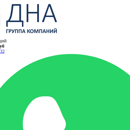
ций
руб
-32