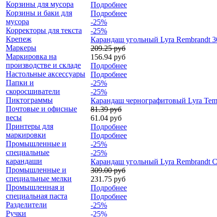
Корзины для мусора
Подробнее
Корзины и баки для
Подробнее
мусора
-25%
Корректоры для текста
-25%
Крепеж
Карандаш угольный Lyra Rembrandt 3
Маркеры
209.25 руб
Маркировка на
156.94 руб
производстве и складе
Подробнее
Настольные аксессуары
Подробнее
Папки и
-25%
скоросшиватели
-25%
Пиктограммы
Карандаш чернографитовый Lyra Tem
Почтовые и офисные
81.39 руб
весы
61.04 руб
Принтеры для
Подробнее
маркировки
Подробнее
Промышленные и
-25%
специальные
-25%
карандаши
Карандаш угольный Lyra Rembrandt Ca
Промышленные и
309.00 руб
специальные мелки
231.75 руб
Промышленная и
Подробнее
специальная паста
Подробнее
Разделители
-25%
Ручки
-25%