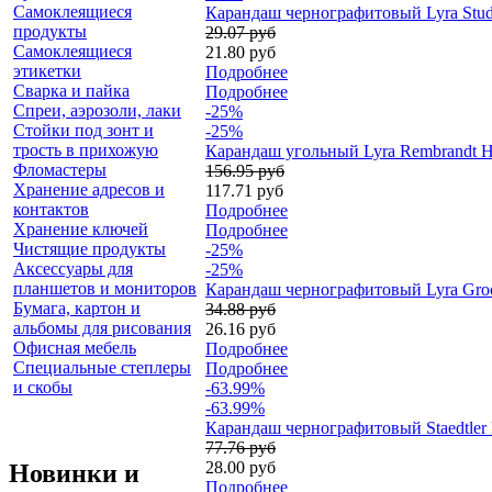
Самоклеящиеся
Карандаш чернографитовый Lyra Stud
продукты
29.07 руб
Самоклеящиеся
21.80 руб
этикетки
Подробнее
Сварка и пайка
Подробнее
Спреи, аэрозоли, лаки
-25%
Стойки под зонт и
-25%
трость в прихожую
Карандаш угольный Lyra Rembrandt H
Фломастеры
156.95 руб
Хранение адресов и
117.71 руб
контактов
Подробнее
Хранение ключей
Подробнее
Чистящие продукты
-25%
Аксессуары для
-25%
планшетов и мониторов
Карандаш чернографитовый Lyra Groo
Бумага, картон и
34.88 руб
альбомы для рисования
26.16 руб
Офисная мебель
Подробнее
Специальные степлеры
Подробнее
и скобы
-63.99%
-63.99%
Карандаш чернографитовый Staedtler N
77.76 руб
28.00 руб
Новинки и
Подробнее