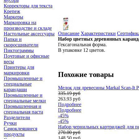
мусора
Корректоры для текста
Крепеж
Маркеры
Маркировка на
производстве и складе
Описание
Характеристики
Сертифик
Настольные аксессуары
Набор цветных деревянных каран
Папки и
Гексагональная форма.
скоросшиватели
В упаковке 12 цветов.
Пиктограммы
Почтовые и офисные
весы
Принтеры для
маркировки
Похожие товары
Промышленные и
специальные
Мелок для древесины Markal Scan-It 
карандаши
335.19 руб
Промышленные и
263.93 руб
специальные мелки
Подробнее
Промышленная и
Подробнее
специальная паста
-45%
Разделители
-45%
Ручки
Набор чернильных картриджей для пер
Самоклеящиеся
270.00 руб
продукты
148.50 руб