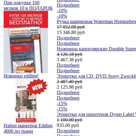
При покупке 100
Подробнее
мелков 10 в ПОДАРОК
-10%
-10%
Ручка шариковая Waterman Hemispher
17 052.00 руб
15 346.80 руб
Подробнее
Подробнее
Ножницы канцелярские Durable Super
4 126.18 руб
3 467.38 руб
Подробнее
Подробнее
Новинки edding!
Этикетки для CD, DVD Avery Zweckfor
2 487.40 руб
2 125.98 руб
Подробнее
Подробнее
-15%
-15%
Этикетки для принтеров Dymo Label W
1 100.00 руб
935.00 руб
Набор маркеров Edding
Подробнее
4600 по ткани