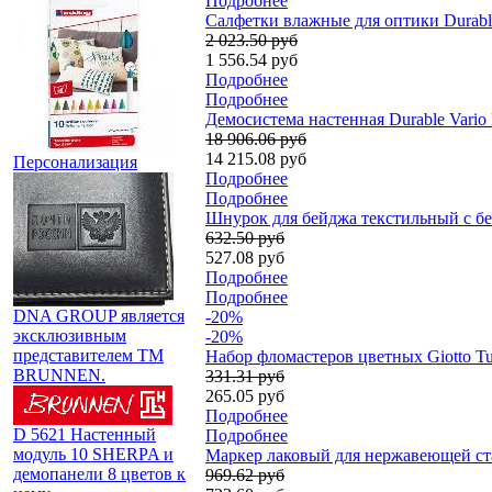
Подробнее
Салфетки влажные для оптики Durabl
2 023.50 руб
1 556.54 руб
Подробнее
Подробнее
Демосистема настенная Durable Vario 
18 906.06 руб
14 215.08 руб
Персонализация
Подробнее
Подробнее
Шнурок для бейджа текстильный с без
632.50 руб
527.08 руб
Подробнее
Подробнее
DNA GROUP является
-20%
эксклюзивным
-20%
представителем TM
Набор фломастеров цветных Giotto Tu
BRUNNEN.
331.31 руб
265.05 руб
Подробнее
D 5621 Настенный
Подробнее
модуль 10 SHERPA и
Маркер лаковый для нержавеющей стали
демопанели 8 цветов к
969.62 руб