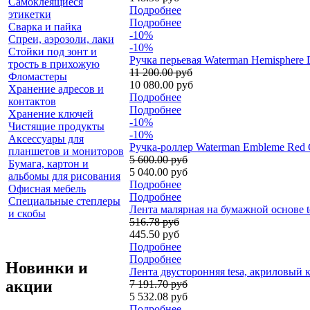
Самоклеящиеся
Подробнее
этикетки
Подробнее
Сварка и пайка
-10%
Спреи, аэрозоли, лаки
-10%
Стойки под зонт и
Ручка перьевая Waterman Hemisphere 
трость в прихожую
11 200.00 руб
Фломастеры
10 080.00 руб
Хранение адресов и
Подробнее
контактов
Подробнее
Хранение ключей
-10%
Чистящие продукты
-10%
Аксессуары для
Ручка-роллер Waterman Embleme Red 
планшетов и мониторов
5 600.00 руб
Бумага, картон и
5 040.00 руб
альбомы для рисования
Подробнее
Офисная мебель
Подробнее
Специальные степлеры
Лента малярная на бумажной основе te
и скобы
516.78 руб
445.50 руб
Подробнее
Подробнее
Новинки и
Лента двусторонняя tesa, акриловый к
акции
7 191.70 руб
5 532.08 руб
Подробнее