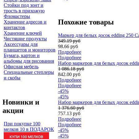
Стойки под зонт и
трость в прихожую
Фломастеры
Похожие товары
Хранение адресов и
контактов
Хранение ключей
Маркер для белых досок edding 250 Ca
Чистящие продукты
349.19 руб
Аксессуары для
98.66 руб
планшетов и мониторов
Подробнее
Бумага, картон и
Подробнее
альбомы для рисования
Набор маркеров для белых досок eddin
Офисная мебель
1 086.18 руб
Специальные степлеры
842.00 руб
и скобы
Подробнее
Подробнее
-45%
-45%
Новинки и
Набор маркеров для белых досок eddi
1 376.60 руб
акции
757.13 руб
Подробнее
При покупке 100
Подробнее
мелков 10 в ПОДАРОК
-45%
-45%