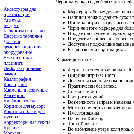
Чернила маркера для белых досок ed
Аксессуары для
Маркер для белых досок: нанес
презентации
Надписи можно удалить сухой 
Аптечки
Ширина штриха округлого нако
Бейджи
Чернила этого маркера для бел
Блокноты и тетради
Продукт доступен в черном, кр
Дверные таблички
Продукты черного, красного, си
Доски и
Доступны подходящие запасные
демонстрационное
Без добавления бутилацетата
оборудование
Ежедневники,
Характеристики:
планинги
Информационные
Форма наконечника: округлый 
рамки
Ширина штриха: 1 mm
Каллиграфия
Доступны сменные наконечник
Карандаши
Практически без запаха
Карманы прозрачные
Светостойкий
Кейтеринг
Быстросохнущий
Клейкие ленты
Возможность заправки/замены 
Корзины для мусора
Можно изменять положение ко
Корзины и баки для
Имеется зажим
мусора
Hat einen Rollstop
Корректоры для текста
Тонкий штрих
Крепеж
Во избежание утери колпачка, 
Маркеры