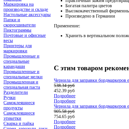
Практичный зажим предотвраща
Маркировка на
Богатая палитра цветов
производстве и складе
Высококачественный фирменны
Настольные аксессуары
Произведено в Германии
Папки и
скоросшиватели
Применение:
Пиктограммы
Почтовые и офисные
Хранить в вертикальном поло
весы
Принтеры для
маркировки
Промышленные и
специальные
карандаши
С этим товаром рекоме
Промышленные и
специальные мелки
Чернила для заправки бордмаркеров e
Промышленная и
538.34 руб
специальная паста
452.39 руб
Разделители
Подробнее
Ручки
Подробнее
Самоклеящиеся
Чернила для заправки бордмаркеров 
продукты
905.58 руб
Самоклеящиеся
754.65 руб
этикетки
Подробнее
Сварка и пайка
Подробнее
Спреи, аэрозоли, лаки