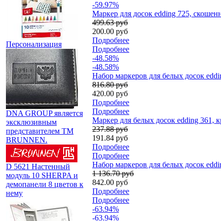
-59.97%
Маркер для досок edding 725, скошен
499.63 руб
200.00 руб
Подробнее
Персонализация
Подробнее
-48.58%
-48.58%
Набор маркеров для белых досок eddin
816.80 руб
420.00 руб
Подробнее
Подробнее
DNA GROUP является
Маркер для белых досок edding 361, 
эксклюзивным
237.88 руб
представителем TM
191.84 руб
BRUNNEN.
Подробнее
Подробнее
Набор маркеров для белых досок eddi
D 5621 Настенный
1 136.70 руб
модуль 10 SHERPA и
842.00 руб
демопанели 8 цветов к
Подробнее
нему
Подробнее
-63.94%
-63.94%