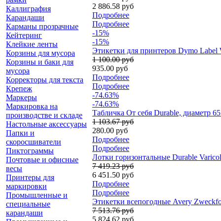
2 886.58 руб
Каллиграфия
Подробнее
Карандаши
Подробнее
Карманы прозрачные
-15%
Кейтеринг
-15%
Клейкие ленты
Этикетки для принтеров Dymo Label W
Корзины для мусора
1 100.00 руб
Корзины и баки для
935.00 руб
мусора
Подробнее
Корректоры для текста
Подробнее
Крепеж
-74.63%
Маркеры
-74.63%
Маркировка на
Табличка От себя Durable, диаметр 6
производстве и складе
1 103.67 руб
Настольные аксессуары
280.00 руб
Папки и
Подробнее
скоросшиватели
Подробнее
Пиктограммы
Лотки горизонтальные Durable Varicolo
Почтовые и офисные
7 419.23 руб
весы
6 451.50 руб
Принтеры для
Подробнее
маркировки
Подробнее
Промышленные и
Этикетки всепогодные Avery Zweckform
специальные
7 513.76 руб
карандаши
5 824.62 руб