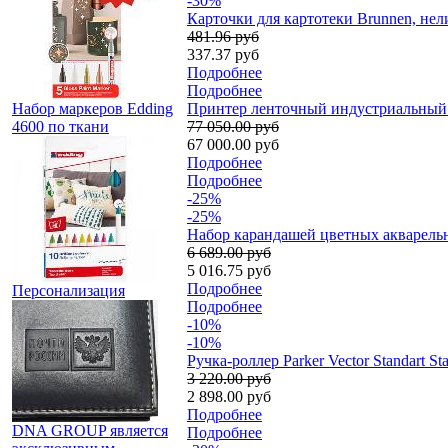
-30%
Карточки для картотеки Brunnen, нел
481.96 руб
337.37 руб
Подробнее
Подробнее
Набор маркеров Edding
Принтер ленточный индустриальный D
4600 по ткани
77 050.00 руб
67 000.00 руб
Подробнее
Подробнее
-25%
-25%
Набор карандашей цветных акварельны
6 689.00 руб
5 016.75 руб
Подробнее
Персонализация
Подробнее
-10%
-10%
Ручка-роллер Parker Vector Standart S
3 220.00 руб
2 898.00 руб
Подробнее
DNA GROUP является
Подробнее