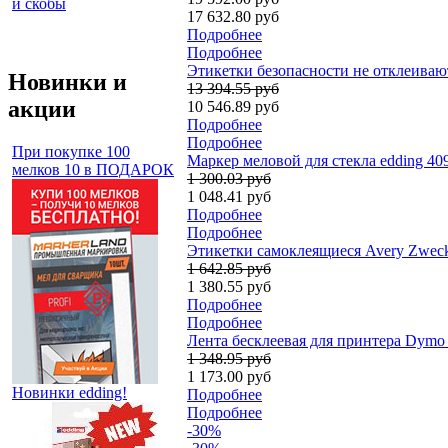
и скобы
17 632.80 руб
Подробнее
Подробнее
Этикетки безопасности не отклеиваютс
Новинки и
13 394.55 руб
акции
10 546.89 руб
Подробнее
Подробнее
При покупке 100
Маркер меловой для стекла edding 4
мелков 10 в ПОДАРОК
1 300.03 руб
1 048.41 руб
Подробнее
Подробнее
Этикетки самоклеящиеся Avery Zweckfo
1 642.85 руб
1 380.55 руб
Подробнее
Подробнее
Лента бесклеевая для принтера Dymo 
1 348.95 руб
1 173.00 руб
Новинки edding!
Подробнее
Подробнее
-30%