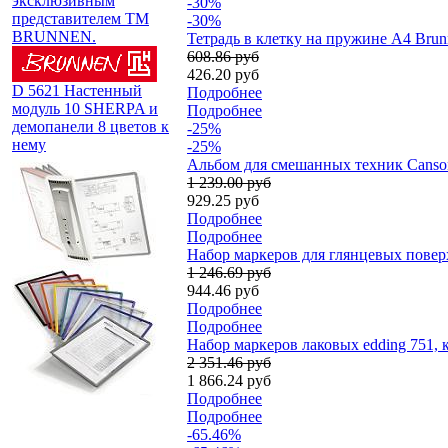
эксклюзивным
-30%
представителем TM
-30%
BRUNNEN.
Тетрадь в клетку на пружине А4 Brun
608.86 руб
426.20 руб
D 5621 Настенный
Подробнее
модуль 10 SHERPA и
Подробнее
демопанели 8 цветов к
-25%
нему
-25%
Альбом для смешанных техник Canson 
1 239.00 руб
929.25 руб
Подробнее
Подробнее
Набор мaркеров для глянцевых поверх
1 246.69 руб
944.46 руб
Подробнее
Подробнее
Набор маркеров лаковых edding 751, 
2 351.46 руб
1 866.24 руб
Подробнее
Подробнее
-65.46%