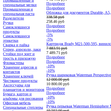
Промышленные и
Подробнее
специальные мелки
Подробнее
Промышленная и
Обложка для документов Durable, A5,
специальная паста
338.58 руб
Разделители
258.46 руб
Ручки
Подробнее
Самоклеящиеся
Подробнее
продукты
-5%
Самоклеящиеся
-5%
этикетки
Картридж Brady M21-500-595, винилов
Сварка и пайка
7 883.91 руб
Спреи, аэрозоли, лаки
7 489.71 руб
Стойки под зонт и
Подробнее
трость в прихожую
Подробнее
Фломастеры
-10%
Хранение адресов и
-10%
контактов
Ручка шариковая Waterman Perspectiv
Хранение ключей
12 000.00 руб
Чистящие продукты
10 800.00 руб
Аксессуары для
Подробнее
планшетов и мониторов
Подробнее
Бумага, картон и
-10%
альбомы для рисования
-10%
Офисная мебель
Ручка перьевая Waterman Hemisphere 
Специальные степлеры
19 592.00 руб