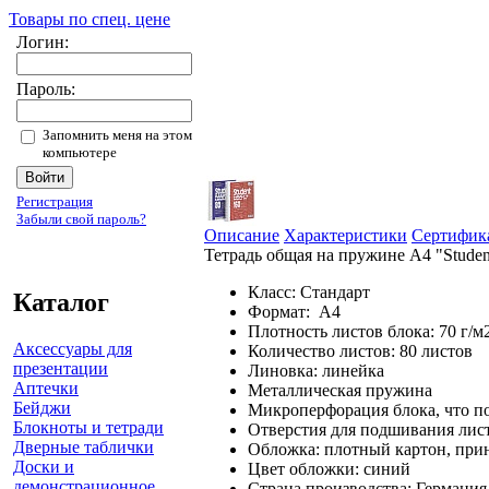
Товары по спец. цене
Логин:
Пароль:
Запомнить меня на этом
компьютере
Регистрация
Забыли свой пароль?
Описание
Характеристики
Сертифик
Тетрадь общая на пружине А4 "Studen
Класс: Стандарт
Каталог
Форма
Плотность листов блока: 7
Аксессуары для
Количество листов: 80 листов
презентации
Линовка: л
Аптечки
Металлическая пружи
Бейджи
Микроперфорация блока
Блокноты и тетради
Отверстия для подшивания ли
Дверные таблички
Обложка: плотный 
Доски и
Цвет обложки: 
демонстрационное
Страна производства: Германия