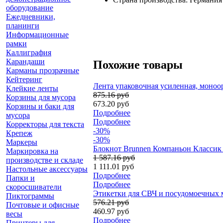
оборудование
Ежедневники,
планинги
Информационные
рамки
Каллиграфия
Карандаши
Похожие товары
Карманы прозрачные
Кейтеринг
Лента упаковочная усиленная, моноо
Клейкие ленты
875.16 руб
Корзины для мусора
673.20 руб
Корзины и баки для
Подробнее
мусора
Подробнее
Корректоры для текста
-30%
Крепеж
-30%
Маркеры
Блокнот Brunnen Компаньон Классик М
Маркировка на
1 587.16 руб
производстве и складе
1 111.01 руб
Настольные аксессуары
Подробнее
Папки и
Подробнее
скоросшиватели
Этикетки для СВЧ и посудомоечных маш
Пиктограммы
576.21 руб
Почтовые и офисные
460.97 руб
весы
Подробнее
Принтеры для