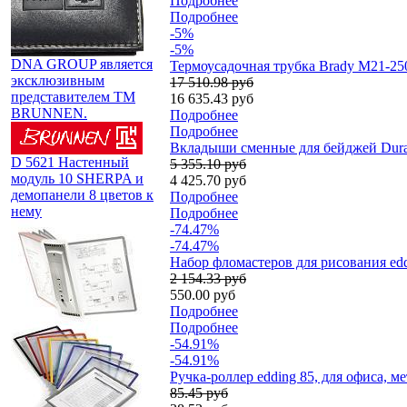
Подробнее
Подробнее
-5%
-5%
DNA GROUP является
Термоусадочная трубка Brady M21-250
эксклюзивным
17 510.98 руб
представителем TM
16 635.43 руб
BRUNNEN.
Подробнее
Подробнее
Вкладыши сменные для бейджей Durab
D 5621 Настенный
5 355.10 руб
модуль 10 SHERPA и
4 425.70 руб
демопанели 8 цветов к
Подробнее
нему
Подробнее
-74.47%
-74.47%
Набор фломастеров для рисования edd
2 154.33 руб
550.00 руб
Подробнее
Подробнее
-54.91%
-54.91%
Ручка-роллер edding 85, для офиса, м
85.45 руб