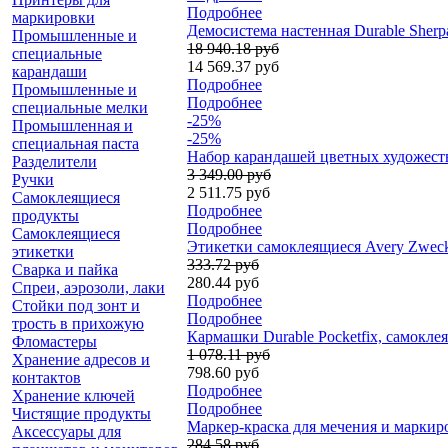
Подробнее
маркировки
Демосистема настенная Durable Sherpa
Промышленные и
18 940.18 руб
специальные
14 569.37 руб
карандаши
Подробнее
Промышленные и
Подробнее
специальные мелки
-25%
Промышленная и
-25%
специальная паста
Набор карандашей цветных художестве
Разделители
3 349.00 руб
Ручки
2 511.75 руб
Самоклеящиеся
Подробнее
продукты
Подробнее
Самоклеящиеся
Этикетки самоклеящиеся Avery Zweckfo
этикетки
333.72 руб
Сварка и пайка
280.44 руб
Спреи, аэрозоли, лаки
Подробнее
Стойки под зонт и
Подробнее
трость в прихожую
Кармашки Durable Pocketfix, самоклея
Фломастеры
1 078.11 руб
Хранение адресов и
798.60 руб
контактов
Подробнее
Хранение ключей
Подробнее
Чистящие продукты
Маркер-краска для мечения и маркиров
Аксессуары для
284.58 руб