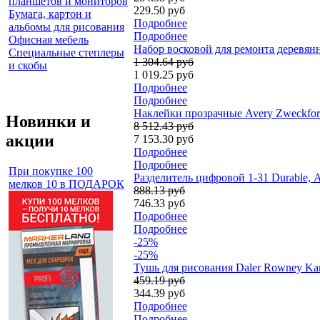
планшетов и мониторов
229.50 руб
Бумага, картон и
Подробнее
альбомы для рисования
Подробнее
Офисная мебель
Набор восковой для ремонта деревянн
Специальные степлеры
1 304.64 руб
и скобы
1 019.25 руб
Подробнее
Подробнее
Наклейки прозрачные Avery Zweckform 
Новинки и
8 512.43 руб
акции
7 153.30 руб
Подробнее
Подробнее
При покупке 100
Разделитель цифровой 1-31 Durable, А
мелков 10 в ПОДАРОК
888.13 руб
746.33 руб
Подробнее
Подробнее
-25%
-25%
Тушь для рисования Daler Rowney Kan
459.19 руб
344.39 руб
Подробнее
Подробнее