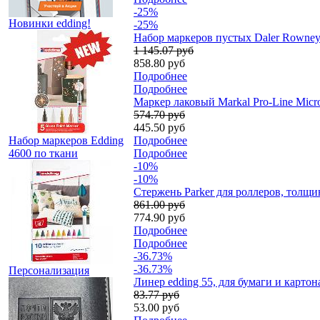
-25%
Новинки edding!
-25%
Набор маркеров пустых Daler Rowney F
1 145.07 руб
858.80 руб
Подробнее
Подробнее
Маркер лаковый Markal Pro-Line Micro
574.70 руб
445.50 руб
Набор маркеров Edding
Подробнее
4600 по ткани
Подробнее
-10%
-10%
Стержень Parker для роллеров, толщи
861.00 руб
774.90 руб
Подробнее
Подробнее
-36.73%
-36.73%
Персонализация
Линер edding 55, для бумаги и картон
83.77 руб
53.00 руб