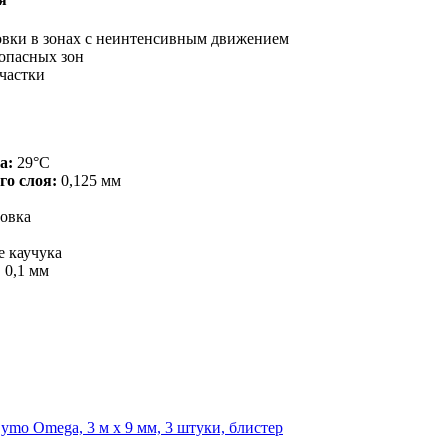
овки в зонах с неинтенсивным движением
 опасных зон
частки
а:
29°C
о слоя:
0,125 мм
ровка
е каучука
:
0,1 мм
mo Omega, 3 м х 9 мм, 3 штуки, блистер