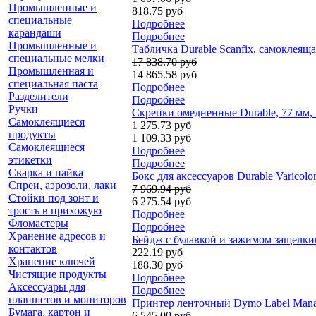
Промышленные и
818.75 руб
специальные
Подробнее
карандаши
Подробнее
Промышленные и
Табличка Durable Scanfix, самоклеяща
специальные мелки
17 838.70 руб
Промышленная и
14 865.58 руб
специальная паста
Подробнее
Разделители
Подробнее
Ручки
Скрепки омедненные Durable, 77 мм, 
Самоклеящиеся
1 275.73 руб
продукты
1 109.33 руб
Самоклеящиеся
Подробнее
этикетки
Подробнее
Сварка и пайка
Бокс для аксессуаров Durable Varicolor
Спреи, аэрозоли, лаки
7 969.94 руб
Стойки под зонт и
6 275.54 руб
трость в прихожую
Подробнее
Фломастеры
Подробнее
Хранение адресов и
Бейдж с булавкой и зажимом защелки
контактов
222.19 руб
Хранение ключей
188.30 руб
Чистящие продукты
Подробнее
Аксессуары для
Подробнее
планшетов и мониторов
Принтер ленточный Dymo Label Manag
Бумага, картон и
6 545.00 руб