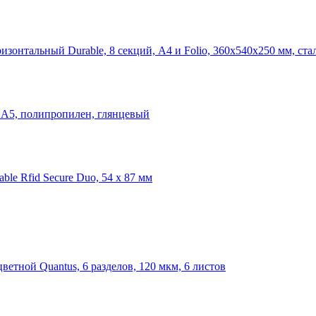
изонтальный Durable, 8 секций, А4 и Folio, 360x540x250 мм, ста
, А5, полипропилен, глянцевый
le Rfid Secure Duo, 54 x 87 мм
ветной Quantus, 6 разделов, 120 мкм, 6 листов