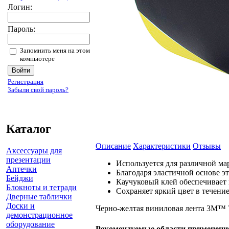
Логин:
Пароль:
Запомнить меня на этом
компьютере
Регистрация
Забыли свой пароль?
Каталог
Описание
Характеристики
Отзывы
Аксессуары для
презентации
Используется для различной мар
Аптечки
Благодаря эластичной основе э
Бейджи
Каучуковый клей обеспечивает
Блокноты и тетради
Сохраняет яркий цвет в течени
Дверные таблички
Доски и
Черно-желтая виниловая лента 3M™ 7
демонстрационное
оборудование
Рекомендуемые области применени