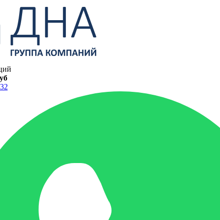
ций
руб
-32