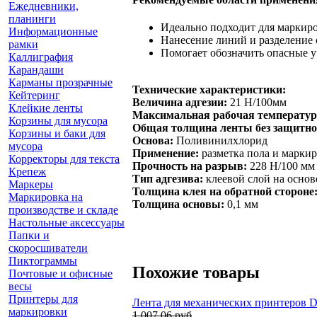
Ежедневники,
планинги
Идеально подходит для маркир
Информационные
Нанесение линий и разделение
рамки
Помогает обозначить опасные у
Каллиграфия
Карандаши
Карманы прозрачные
Технические
характеристики:
Кейтеринг
Величина адгезии:
21 Н/100мм
Клейкие ленты
Максимальная рабочая температур
Корзины для мусора
Общая толщина ленты без защитног
Корзины и баки для
Основа:
Поливинилхлорид
мусора
Применение:
разметка пола и марки
Корректоры для текста
Прочность на разрыв:
228 Н/100 мм
Крепеж
Тип адгезива:
клеевой слой на основ
Маркеры
Толщина клея на обратной стороне
Маркировка на
Толщина основы:
0,1 мм
производстве и складе
Настольные аксессуары
Папки и
скоросшиватели
Пиктограммы
Похожие товары
Почтовые и офисные
весы
Принтеры для
Лента для механических принтеров Dy
маркировки
1 007.06 руб