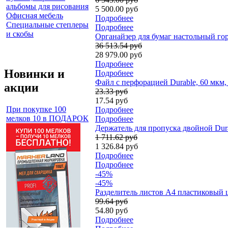
альбомы для рисования
5 500.00 руб
Офисная мебель
Подробнее
Специальные степлеры
Подробнее
и скобы
Органайзер для бумаг настольный гор
36 513.54 руб
28 979.00 руб
Подробнее
Новинки и
Подробнее
Файл с перфорацией Durable, 60 мкм
акции
23.33 руб
17.54 руб
При покупке 100
Подробнее
мелков 10 в ПОДАРОК
Подробнее
Держатель для пропуска двойной Durab
1 711.62 руб
1 326.84 руб
Подробнее
Подробнее
-45%
-45%
Разделитель листов А4 пластиковый ц
99.64 руб
54.80 руб
Подробнее