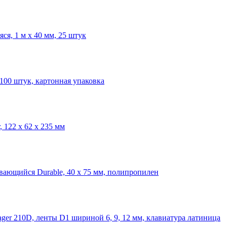
яся, 1 м х 40 мм, 25 штук
100 штук, картонная упаковка
, 122 x 62 x 235 мм
вающийся Durable, 40 х 75 мм, полипропилен
er 210D, ленты D1 шириной 6, 9, 12 мм, клавиатура латиница