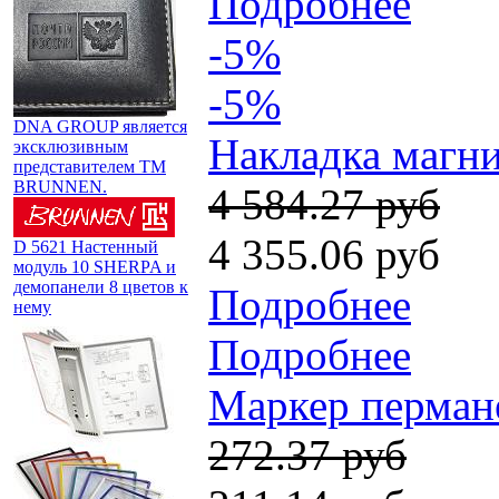
Подробнее
-5%
-5%
DNA GROUP является
Накладка магни
эксклюзивным
представителем TM
BRUNNEN.
4 584.27 руб
4 355.06 руб
D 5621 Настенный
модуль 10 SHERPA и
демопанели 8 цветов к
Подробнее
нему
Подробнее
Мaркер пермане
272.37 руб