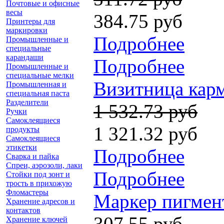
Почтовые и офисные
весы
384.75 руб
Принтеры для
маркировки
Подробнее
Промышленные и
специальные
карандаши
Подробнее
Промышленные и
специальные мелки
Визитница карм
Промышленная и
специальная паста
Разделители
1 532.73 руб
Ручки
Самоклеящиеся
1 321.32 руб
продукты
Самоклеящиеся
этикетки
Подробнее
Сварка и пайка
Спреи, аэрозоли, лаки
Подробнее
Стойки под зонт и
трость в прихожую
Фломастеры
Маркер пигмент
Хранение адресов и
контактов
307.55 руб
Хранение ключей