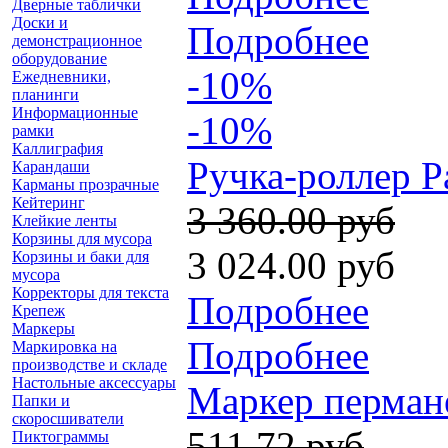
Дверные таблички
Доски и
Подробнее
демонстрационное
оборудование
-10%
Ежедневники,
планинги
Информационные
-10%
рамки
Каллиграфия
Ручка-роллер Pa
Карандаши
Карманы прозрачные
Кейтеринг
3 360.00 руб
Клейкие ленты
Корзины для мусора
3 024.00 руб
Корзины и баки для
мусора
Корректоры для текста
Подробнее
Крепеж
Маркеры
Подробнее
Маркировка на
производстве и складе
Настольные аксессуары
Маркер пермане
Папки и
скоросшиватели
511.72 руб
Пиктограммы