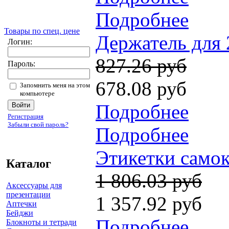
Подробнее
Товары по спец. цене
Держатель для 
Логин:
827.26 руб
Пароль:
678.08 руб
Запомнить меня на этом
компьютере
Подробнее
Регистрация
Забыли свой пароль?
Подробнее
Этикетки самок
Каталог
1 806.03 руб
Аксессуары для
презентации
1 357.92 руб
Аптечки
Бейджи
Подробнее
Блокноты и тетради