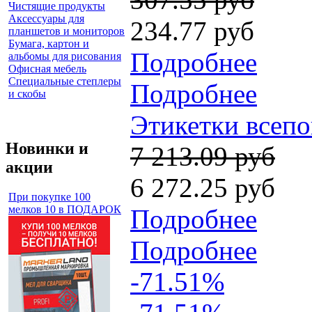
Чистящие продукты
Аксессуары для
234.77 руб
планшетов и мониторов
Бумага, картон и
Подробнее
альбомы для рисования
Офисная мебель
Специальные степлеры
Подробнее
и скобы
Этикетки всепо
Новинки и
7 213.09 руб
акции
6 272.25 руб
При покупке 100
мелков 10 в ПОДАРОК
Подробнее
Подробнее
-71.51%