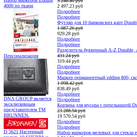
Набор маркеров Edding
3 246.40 руб
4600 по ткани
2 497.23 руб
Подробнее
Подробнее
Футляр для 10 банковских карт Durabl
1 087.26 руб
929.28 руб
Подробнее
Подробнее
Разделитель буквенный A-Z Durable, 
431.24 руб
Персонализация
319.44 руб
Подробнее
Подробнее
Маркер перманентный edding 800, ск
1 098.42 руб
838.49 руб
Подробнее
DNA GROUP является
Подробнее
эксклюзивным
Корзина для мусора с пепельницей Du
представителем TM
23 288.94 руб
BRUNNEN.
19 570.54 руб
Подробнее
Подробнее
D 5621 Настенный
Набор маркеров меловых для стекла e