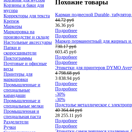
Похожие товары
Корзины и баки для
мусора
Карман подвесной Durable, табулято
Корректоры для текста
44.72 руб
Крепеж
36.36 руб
Маркеры
Подробнее
Маркировка на
Подробнее
производстве и складе
Маркер перманентный для жирных и п
Настольные аксессуары
730.17 руб
Папки и
603.45 руб
скоросшиватели
Подробнее
Пиктограммы
Подробнее
Почтовые и офисные
Этикетки для принтеров DYMO Avery 
весы
4 798.68 руб
Принтеры для
3 838.94 руб
маркировки
Подробнее
Промышленные и
Подробнее
специальные
-30%
карандаши
-30%
Промышленные и
Подстолье металлическое с электропри
специальные мелки
40 364.44 руб
Промышленная и
28 255.11 руб
специальная паста
Подробнее
Разделители
Подробнее
Ручки
Этикетки самоклеящиеся удаляемые Ave