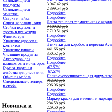
Самоклеящиеся
3 047.42 руб
продукты
2 399.54 руб
Самоклеящиеся
Подробнее
этикетки
Подробнее
Сварка и пайка
Лента тканевая термостойкая с акрило
Спреи, аэрозоли, лаки
9 109.02 руб
Стойки под зонт и
7 719.51 руб
трость в прихожую
Подробнее
Фломастеры
Подробнее
Хранение адресов и
Этикетки для коробок и переезда Aver
контактов
441.66 руб
Хранение ключей
350.52 руб
Чистящие продукты
Подробнее
Аксессуары для
Подробнее
планшетов и мониторов
-67.57%
Бумага, картон и
-67.57%
альбомы для рисования
Папка-скоросшиватель для документов 
Офисная мебель
912.92 руб
Специальные степлеры
296.06 руб
и скобы
Подробнее
Подробнее
Маркер-краска для мечения и маркиров
284.58 руб
Новинки и
229.50 руб
Подробнее