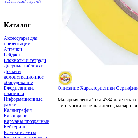
Забыли свой пароль?
Каталог
Аксессуары для
презентации
Аптечки
Бейджи
Блокноты и тетради
Дверные таблички
Доски и
демонстрационное
оборудование
Ежедневники,
Описание
Характеристики
Сертифик
планинги
Информационные
Малярная лента Tesa 4334 для четких
рамки
Тип: маскировочная лента, малярный
Каллиграфия
Карандаши
Карманы прозрачные
Кейтеринг
Клейкие ленты
Корзины для мусора