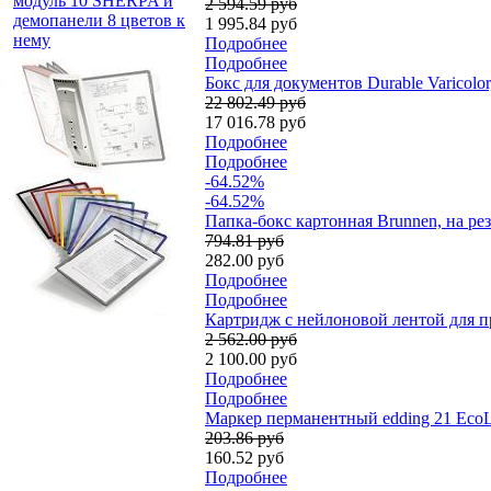
модуль 10 SHERPA и
2 594.59 руб
демопанели 8 цветов к
1 995.84 руб
нему
Подробнее
Подробнее
Бокс для документов Durable Varicolo
22 802.49 руб
17 016.78 руб
Подробнее
Подробнее
-64.52%
-64.52%
Папка-бокс картонная Brunnen, на ре
794.81 руб
282.00 руб
Подробнее
Подробнее
Картридж c нейлоновой лентой для пр
2 562.00 руб
2 100.00 руб
Подробнее
Подробнее
Маркер перманентный edding 21 EcoLi
203.86 руб
160.52 руб
Подробнее