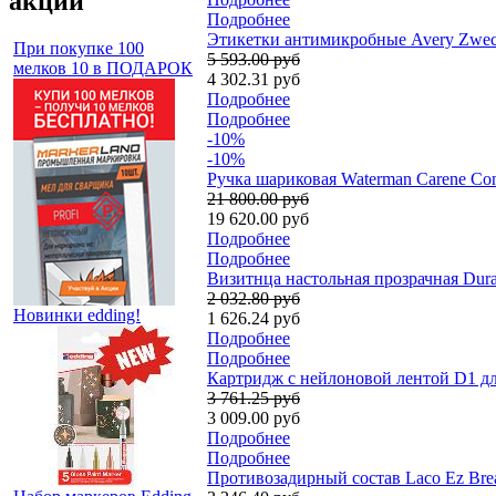
акции
Подробнее
Этикетки антимикробные Avery Zweckf
При покупке 100
5 593.00 руб
мелков 10 в ПОДАРОК
4 302.31 руб
Подробнее
Подробнее
-10%
-10%
Ручка шариковая Waterman Carene Con
21 800.00 руб
19 620.00 руб
Подробнее
Подробнее
Визитнца настольная прозрачная Durab
2 032.80 руб
Новинки edding!
1 626.24 руб
Подробнее
Подробнее
Картридж с нейлоновой лентой D1 дл
3 761.25 руб
3 009.00 руб
Подробнее
Подробнее
Противозадирный состав Laco Ez Bre