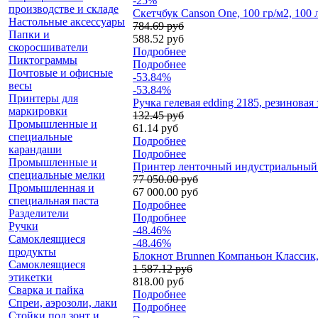
-25%
производстве и складе
Скетчбук Canson One, 100 гр/м2, 100
Настольные аксессуары
784.69 руб
Папки и
588.52 руб
скоросшиватели
Подробнее
Пиктограммы
Подробнее
Почтовые и офисные
-53.84%
весы
-53.84%
Принтеры для
Ручка гелевая edding 2185, резиновая
маркировки
132.45 руб
Промышленные и
61.14 руб
специальные
Подробнее
карандаши
Подробнее
Промышленные и
Принтер ленточный индустриальный D
специальные мелки
77 050.00 руб
Промышленная и
67 000.00 руб
специальная паста
Подробнее
Разделители
Подробнее
Ручки
-48.46%
Самоклеящиеся
-48.46%
продукты
Блокнот Brunnen Компаньон Классик, 
Самоклеящиеся
1 587.12 руб
этикетки
818.00 руб
Сварка и пайка
Подробнее
Спреи, аэрозоли, лаки
Подробнее
Стойки под зонт и