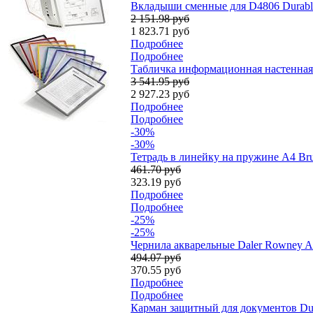
Вкладыши сменные для D4806 Durable 
2 151.98 руб
1 823.71 руб
Подробнее
Подробнее
Табличка информационная настенная Du
3 541.95 руб
2 927.23 руб
Подробнее
Подробнее
-30%
-30%
Тетрадь в линейку на пружине А4 Bru
461.70 руб
323.19 руб
Подробнее
Подробнее
-25%
-25%
Чернила акварельные Daler Rowney Aq
494.07 руб
370.55 руб
Подробнее
Подробнее
Карман защитный для документов Dur