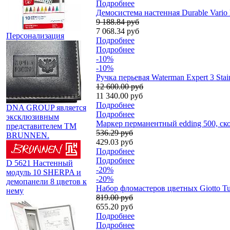
Подробнее
Демосистема настенная Durable Vario 
9 188.84 руб
7 068.34 руб
Персонализация
Подробнее
Подробнее
-10%
-10%
Ручка перьевая Waterman Expert 3 Stai
12 600.00 руб
11 340.00 руб
Подробнее
DNA GROUP является
Подробнее
эксклюзивным
Маркер перманентный edding 500, ск
представителем TM
536.29 руб
BRUNNEN.
429.03 руб
Подробнее
Подробнее
D 5621 Настенный
-20%
модуль 10 SHERPA и
-20%
демопанели 8 цветов к
Набор фломастеров цветных Giotto Tur
нему
819.00 руб
655.20 руб
Подробнее
Подробнее