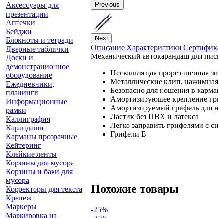
Аксессуары для
Previous
презентации
Аптечки
Бейджи
Next
Блокноты и тетради
Описание
Характеристики
Сертифик
Дверные таблички
Механический автокарандаш для пись
Доски и
демонстрационное
Нескользящая прорезиненная зо
оборудование
Металлические клип, нажимная
Ежедневники,
Безопасно для ношения в карм
планинги
Амортизирующее крепление гри
Информационные
Амортизируемый грифель для 
рамки
Ластик без ПВХ и латекса
Каллиграфия
Легко заправить грифелями с си
Карандаши
Грифели В
Карманы прозрачные
Кейтеринг
Клейкие ленты
Корзины для мусора
Корзины и баки для
мусора
Похожие товары
Корректоры для текста
Крепеж
Маркеры
-25%
Маркировка на