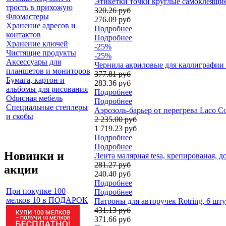
Этикетки точки круглые самоклеящиес
трость в прихожую
320.26 руб
Фломастеры
276.09 руб
Хранение адресов и
Подробнее
контактов
Подробнее
Хранение ключей
-25%
Чистящие продукты
-25%
Аксессуары для
Чернила акриловые для каллиграфии D
планшетов и мониторов
377.81 руб
Бумага, картон и
283.36 руб
альбомы для рисования
Подробнее
Офисная мебель
Подробнее
Специальные степлеры
Аэрозоль-барьер от перегрева Laco Co
и скобы
2 235.00 руб
1 719.23 руб
Подробнее
Подробнее
Новинки и
Лента малярная tesa, крепированая, до
281.27 руб
акции
240.40 руб
Подробнее
При покупке 100
Подробнее
мелков 10 в ПОДАРОК
Патроны для авторучек Rotring, 6 шт
431.13 руб
371.66 руб