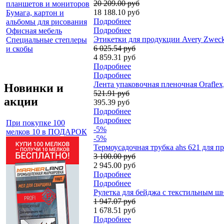
20 209.00 руб
планшетов и мониторов
18 188.10 руб
Бумага, картон и
Подробнее
альбомы для рисования
Подробнее
Офисная мебель
Этикетки для продукции Avery Zweckf
Специальные степлеры
6 025.54 руб
и скобы
4 859.31 руб
Подробнее
Подробнее
Лента упаковочная пленочная Oraflex
Новинки и
521.91 руб
акции
395.39 руб
Подробнее
Подробнее
При покупке 100
-5%
мелков 10 в ПОДАРОК
-5%
Термоусадочная трубка ahs 621 для пр
3 100.00 руб
2 945.00 руб
Подробнее
Подробнее
Рулетка для бейджа с текстильным шн
1 947.07 руб
1 678.51 руб
Подробнее