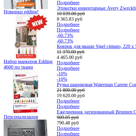
Подробнее
Этикетки инвентарные Avery Zweckfor
Новинки edding!
10 039.00 руб
8 365.83 руб
Подробнее
Подробнее
-60.73%
-60.73%
Коврик для мыши Sigel cintano, 220 x 
11 370.00 руб
4 465.00 руб
Набор маркеров Edding
Подробнее
4600 по ткани
Подробнее
-10%
-10%
Ручка шариковая Waterman Carene Con
21 800.00 руб
19 620.00 руб
Подробнее
Подробнее
Ежедневник датированный Brunnen О
Персонализация
909.05 руб
790.48 руб
Подробнее
Подробнее