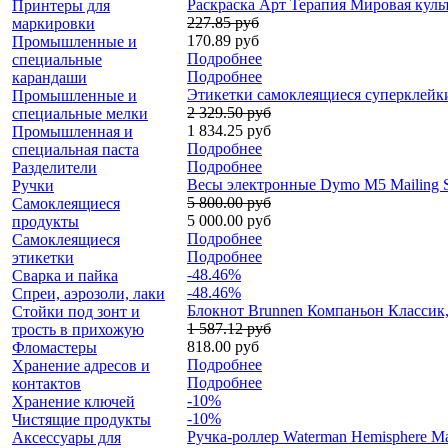
Раскраска Арт Терапия Мировая культ
Принтеры для
227.85 руб
маркировки
170.89 руб
Промышленные и
Подробнее
специальные
Подробнее
карандаши
Этикетки самоклеящиеся суперклейкие
Промышленные и
2 329.50 руб
специальные мелки
1 834.25 руб
Промышленная и
Подробнее
специальная паста
Подробнее
Разделители
Весы электронные Dymo M5 Mailing Sc
Ручки
5 800.00 руб
Самоклеящиеся
5 000.00 руб
продукты
Подробнее
Самоклеящиеся
Подробнее
этикетки
-48.46%
Сварка и пайка
-48.46%
Спреи, аэрозоли, лаки
Блокнот Brunnen Компаньон Классик, 
Стойки под зонт и
1 587.12 руб
трость в прихожую
818.00 руб
Фломастеры
Подробнее
Хранение адресов и
Подробнее
контактов
-10%
Хранение ключей
-10%
Чистящие продукты
Ручка-роллер Waterman Hemisphere Ma
Аксессуары для