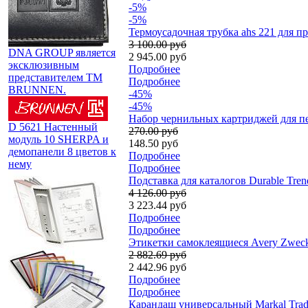
-5%
-5%
Термоусадочная трубка ahs 221 для пр
3 100.00 руб
DNA GROUP является
2 945.00 руб
эксклюзивным
Подробнее
представителем TM
Подробнее
BRUNNEN.
-45%
-45%
Набор чернильных картриджей для пер
D 5621 Настенный
270.00 руб
модуль 10 SHERPA и
148.50 руб
демопанели 8 цветов к
Подробнее
нему
Подробнее
Подставка для каталогов Durable Trend
4 126.00 руб
3 223.44 руб
Подробнее
Подробнее
Этикетки самоклеящиеся Avery Zweckf
2 882.69 руб
2 442.96 руб
Подробнее
Подробнее
Карандаш универсальный Markal Trade