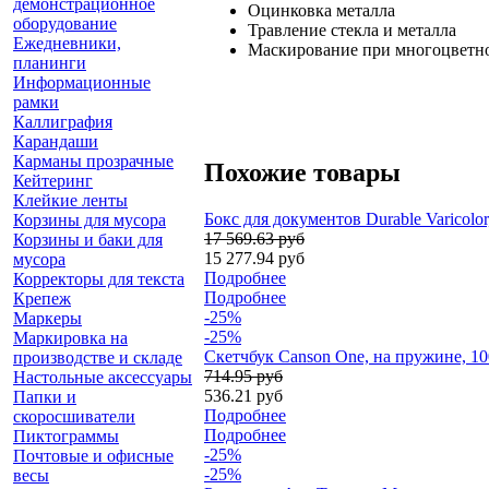
демонстрационное
Оцинковка металла
оборудование
Травление стекла и металла
Ежедневники,
Маскирование при многоцветн
планинги
Информационные
рамки
Каллиграфия
Карандаши
Карманы прозрачные
Похожие товары
Кейтеринг
Клейкие ленты
Бокс для документов Durable Varicolo
Корзины для мусора
17 569.63 руб
Корзины и баки для
15 277.94 руб
мусора
Подробнее
Корректоры для текста
Подробнее
Крепеж
-25%
Маркеры
-25%
Маркировка на
Скетчбук Canson One, на пружине, 10
производстве и складе
714.95 руб
Настольные аксессуары
536.21 руб
Папки и
Подробнее
скоросшиватели
Подробнее
Пиктограммы
-25%
Почтовые и офисные
-25%
весы