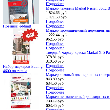
Подробнее
Маркер лаковый Markal Nissen Solid Ba
1 824.66 руб
1 471.50 руб
Подробнее
Подробнее
Новинки edding!
Маркер промышленный перманентный Ma
1 222.44 руб
962.55 руб
Подробнее
Подробнее
Твердый маркер-краска Markal X-5 Pain
378.81 руб
310.50 руб
Подробнее
Набор маркеров Edding
Подробнее
4600 по ткани
Маркер лаковый для неровных поверхн
843.89 руб
634.50 руб
Подробнее
Подробнее
Маркер перманентный для жирных и п
730.17 руб
603.45 руб
Подробнее