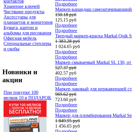
контактов
Подробнее
Хранение ключей
Маркер-карандаш самозатачивающийся
Чистящие продукты
150.18 руб
Аксессуары для
125.15 руб
планшетов и мониторов
Подробнее
Бумага, картон и
Подробнее
альбомы для рисования
Твердый маркер-краска Markal Quik St
Офисная мебель
1 383.28 руб
Специальные степлеры
1 024.65 руб
и скобы
Подробнее
Подробнее
Маркер смываемый Markal SL 130, от 
527.37 руб
Новинки и
402.57 руб
Подробнее
акции
Подробнее
Маркер лаковый для нержавеющей стали
При покупке 100
969.62 руб
мелков 10 в ПОДАРОК
723.60 руб
Подробнее
Подробнее
Маркер для пломбирования Markal Secu
1 849.95 руб
1 456.65 руб
Подробнее