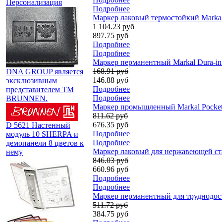
Персонализация
Подробнее
Маркер лаковый термостойкий Markal 
1 104.23 руб
897.75 руб
Подробнее
Подробнее
Маркер перманентный Markal Dura-in
168.91 руб
DNA GROUP является
146.88 руб
эксклюзивным
Подробнее
представителем TM
Подробнее
BRUNNEN.
Маркер промышленный Markal Pocket P
811.62 руб
676.35 руб
D 5621 Настенный
Подробнее
модуль 10 SHERPA и
Подробнее
демопанели 8 цветов к
Маркер лаковый для нержавеющей стал
нему
846.03 руб
660.96 руб
Подробнее
Подробнее
Маркер перманентный для труднодост
511.72 руб
384.75 руб