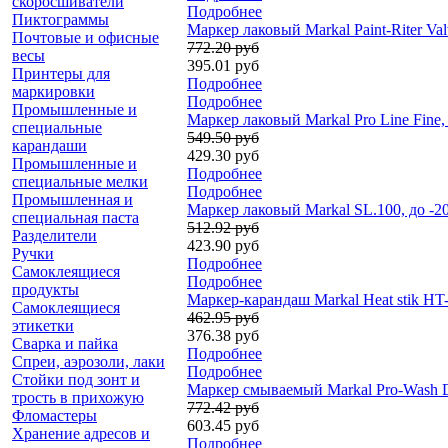
скоросшиватели
Подробнее
Пиктограммы
Маркер лаковый Markal Paint-Riter Val
Почтовые и офисные
772.20 руб
весы
395.01 руб
Принтеры для
Подробнее
маркировки
Подробнее
Промышленные и
Маркер лаковый Markal Pro Line Fine,
специальные
549.50 руб
карандаши
429.30 руб
Промышленные и
Подробнее
специальные мелки
Подробнее
Промышленная и
Маркер лаковый Markal SL.100, до -2
специальная паста
512.92 руб
Разделители
423.90 руб
Ручки
Подробнее
Самоклеящиеся
Подробнее
продукты
Маркер-карандаш Markal Heat stik HT-
Самоклеящиеся
462.95 руб
этикетки
376.38 руб
Сварка и пайка
Подробнее
Спреи, аэрозоли, лаки
Подробнее
Стойки под зонт и
Маркер смываемый Markal Pro-Wash D
трость в прихожую
772.42 руб
Фломастеры
603.45 руб
Хранение адресов и
Подробнее