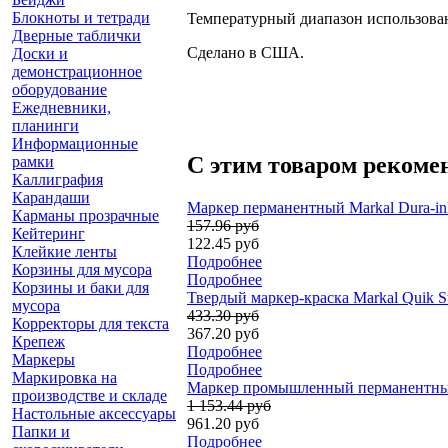
Блокноты и тетради
Температурный диапазон использовани
Дверные таблички
Сделано в США.
Доски и
демонстрационное
оборудование
Ежедневники,
планинги
Информационные
С этим товаром рекоме
рамки
Каллиграфия
Карандаши
Маркер перманентный Markal Dura-in
Карманы прозрачные
157.96 руб
Кейтеринг
122.45 руб
Клейкие ленты
Подробнее
Корзины для мусора
Подробнее
Корзины и баки для
Твердый маркер-краска Markal Quik Sti
мусора
433.30 руб
Корректоры для текста
367.20 руб
Крепеж
Подробнее
Маркеры
Подробнее
Маркировка на
Маркер промышленный перманентный 
производстве и складе
1 153.44 руб
Настольные аксессуары
961.20 руб
Папки и
Подробнее