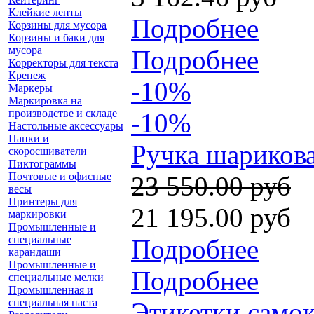
Клейкие ленты
Подробнее
Корзины для мусора
Корзины и баки для
мусора
Подробнее
Корректоры для текста
Крепеж
-10%
Маркеры
Маркировка на
производстве и складе
-10%
Настольные аксессуары
Папки и
Ручка шарикова
скоросшиватели
Пиктограммы
Почтовые и офисные
23 550.00 руб
весы
Принтеры для
21 195.00 руб
маркировки
Промышленные и
специальные
Подробнее
карандаши
Промышленные и
Подробнее
специальные мелки
Промышленная и
специальная паста
Этикетки самок