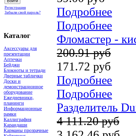
Регистрация
Подробнее
Забыли свой пароль?
Подробнее
Каталог
Фломастер - ки
Аксессуары для
200.91 руб
презентации
Аптечки
171.72 руб
Бейджи
Блокноты и тетради
Дверные таблички
Подробнее
Доски и
демонстрационное
Подробнее
оборудование
Ежедневники,
планинги
Разделитель Du
Информационные
рамки
4 111.20 руб
Каллиграфия
Карандаши
Карманы прозрачные
3 162.46 руб
Кейтеринг