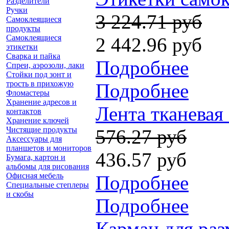
Разделители
Ручки
3 224.71 руб
Самоклеящиеся
продукты
Самоклеящиеся
2 442.96 руб
этикетки
Сварка и пайка
Подробнее
Спреи, аэрозоли, лаки
Стойки под зонт и
трость в прихожую
Подробнее
Фломастеры
Хранение адресов и
Лента тканевая
контактов
Хранение ключей
Чистящие продукты
576.27 руб
Аксессуары для
планшетов и мониторов
436.57 руб
Бумага, картон и
альбомы для рисования
Офисная мебель
Подробнее
Специальные степлеры
и скобы
Подробнее
Карман для ра