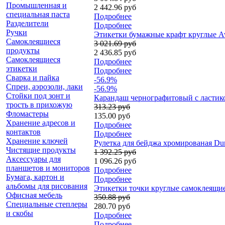
Промышленная и
2 442.96 руб
специальная паста
Подробнее
Разделители
Подробнее
Ручки
Этикетки бумажные крафт круглые Ave
Самоклеящиеся
3 021.69 руб
продукты
2 436.85 руб
Самоклеящиеся
Подробнее
этикетки
Подробнее
Сварка и пайка
-56.9%
Спреи, аэрозоли, лаки
-56.9%
Стойки под зонт и
Карандаш чернографитовый с ластико
трость в прихожую
313.23 руб
Фломастеры
135.00 руб
Хранение адресов и
Подробнее
контактов
Подробнее
Хранение ключей
Рулетка для бейджа хромированая Dur
Чистящие продукты
1 392.25 руб
Аксессуары для
1 096.26 руб
планшетов и мониторов
Подробнее
Бумага, картон и
Подробнее
альбомы для рисования
Этикетки точки круглые самоклеящиес
Офисная мебель
350.88 руб
Специальные степлеры
280.70 руб
и скобы
Подробнее
Подробнее