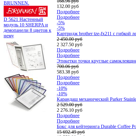
168.96 руб
BRUNNEN.
132.00 руб
Подробнее
Подробнее
D 5621 Настенный
-5%
модуль 10 SHERPA и
-5%
демопанели 8 цветов к
Картридж brother tze-fx211 с гибкой 
нему
2 450.00 руб
2 327.50 руб
Подробнее
Подробнее
Этикетки точки круглые самоклеящиес
700.06 руб
583.38 руб
Подробнее
Подробнее
-10%
-10%
Карандаш механический Parker Stainle
2 529.00 руб
2 276.10 руб
Подробнее
Подробнее
Бокс для кейтеринга Durable Coffee Po
15 692.49 руб