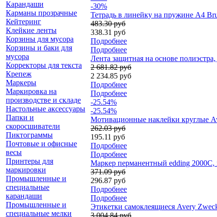
Карандаши
-30%
Карманы прозрачные
Тетрадь в линейку на пружине А4 Bru
Кейтеринг
483.30 руб
Клейкие ленты
338.31 руб
Корзины для мусора
Подробнее
Корзины и баки для
Подробнее
мусора
Лента защитная на основе полиэстра, 
Корректоры для текста
2 681.82 руб
Крепеж
2 234.85 руб
Маркеры
Подробнее
Маркировка на
Подробнее
производстве и складе
-25.54%
Настольные аксессуары
-25.54%
Папки и
Мотивационные наклейки круглые Ave
скоросшиватели
262.03 руб
Пиктограммы
195.11 руб
Почтовые и офисные
Подробнее
весы
Подробнее
Принтеры для
Маркер перманентный edding 2000C, 
маркировки
371.09 руб
Промышленные и
296.87 руб
специальные
Подробнее
карандаши
Подробнее
Промышленные и
Этикетки самоклеящиеся Avery Zweckfo
специальные мелки
3 004.84 руб