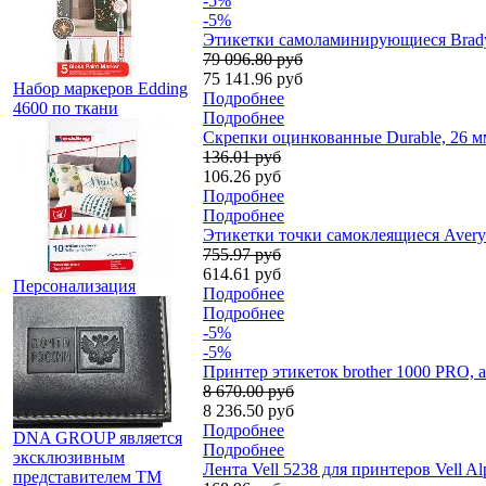
-5%
-5%
Этикетки самоламинирующиеся Brady E
79 096.80 руб
75 141.96 руб
Набор маркеров Edding
Подробнее
4600 по ткани
Подробнее
Скрепки оцинкованные Durable, 26 мм
136.01 руб
106.26 руб
Подробнее
Подробнее
Этикетки точки самоклеящиеся Avery 
755.97 руб
614.61 руб
Персонализация
Подробнее
Подробнее
-5%
-5%
Принтер этикеток brother 1000 PRO,
8 670.00 руб
8 236.50 руб
Подробнее
DNA GROUP является
Подробнее
эксклюзивным
Лента Vell 5238 для принтеров Vell A
представителем TM