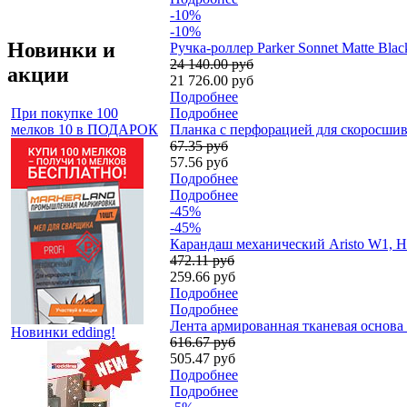
-10%
-10%
Новинки и
Ручка-роллер Parker Sonnet Matte Bla
24 140.00 руб
акции
21 726.00 руб
Подробнее
При покупке 100
Подробнее
мелков 10 в ПОДАРОК
Планка с перфорацией для скоросшива
67.35 руб
57.56 руб
Подробнее
Подробнее
-45%
-45%
Карандаш механический Aristo W1, H
472.11 руб
259.66 руб
Подробнее
Подробнее
Лента армированная тканевая основа t
Новинки edding!
616.67 руб
505.47 руб
Подробнее
Подробнее