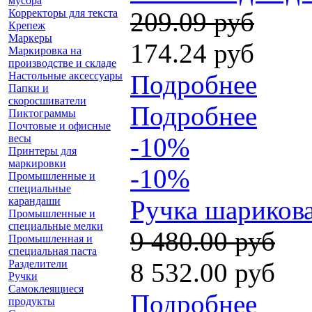
мусора
Корректоры для текста
209.09 руб
Крепеж
Маркеры
174.24 руб
Маркировка на
производстве и складе
Настольные аксессуары
Подробнее
Папки и
скоросшиватели
Подробнее
Пиктограммы
Почтовые и офисные
весы
-10%
Принтеры для
маркировки
-10%
Промышленные и
специальные
карандаши
Ручка шарикова
Промышленные и
специальные мелки
9 480.00 руб
Промышленная и
специальная паста
Разделители
8 532.00 руб
Ручки
Самоклеящиеся
Подробнее
продукты