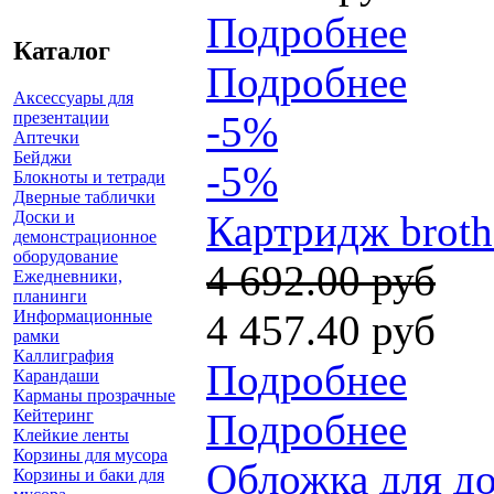
Подробнее
Каталог
Подробнее
Аксессуары для
презентации
-5%
Аптечки
Бейджи
-5%
Блокноты и тетради
Дверные таблички
Доски и
Картридж broth
демонстрационное
оборудование
4 692.00 руб
Ежедневники,
планинги
Информационные
4 457.40 руб
рамки
Каллиграфия
Подробнее
Карандаши
Карманы прозрачные
Кейтеринг
Подробнее
Клейкие ленты
Корзины для мусора
Обложка для до
Корзины и баки для