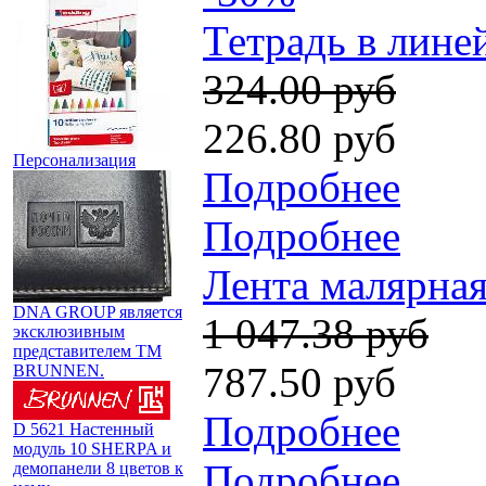
Тетрадь в лине
324.00 руб
226.80 руб
Персонализация
Подробнее
Подробнее
Лента малярная 
DNA GROUP является
1 047.38 руб
эксклюзивным
представителем TM
787.50 руб
BRUNNEN.
Подробнее
D 5621 Настенный
модуль 10 SHERPA и
Подробнее
демопанели 8 цветов к