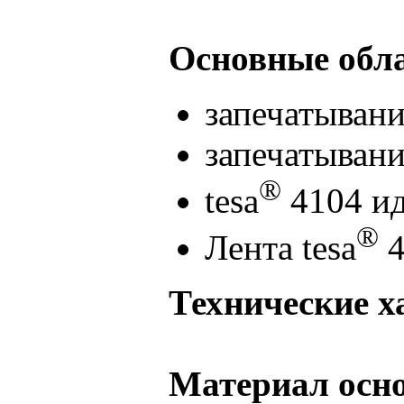
Основные обл
запечатыван
запечатыван
®
tesa
4104 ид
®
Лента tesa
4
Технические х
Материал осн