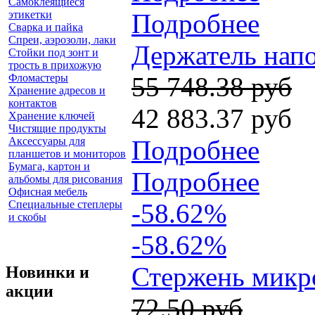
Самоклеящиеся
этикетки
Подробнее
Сварка и пайка
Спреи, аэрозоли, лаки
Держатель напо
Стойки под зонт и
трость в прихожую
Фломастеры
55 748.38 руб
Хранение адресов и
контактов
42 883.37 руб
Хранение ключей
Чистящие продукты
Аксессуары для
Подробнее
планшетов и мониторов
Бумага, картон и
Подробнее
альбомы для рисования
Офисная мебель
Специальные степлеры
-58.62%
и скобы
-58.62%
Стержень микро
Новинки и
акции
72.50 руб