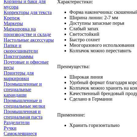
Корзины и баки для
Характеристики:
мусора
Форма наконечника: скошенны
Корректоры для текста
Ширина линии: 2-7 мм
Крепеж
Доступны запасные перья
Маркеры
Слабый запах
Маркировка на
Светостойкий
производстве и складе
Быстро сохнет
Настольные аксессуары
Многоразового использования
Папки и
Колпачок можно переставить
скоросшиватели
Пиктограммы
Почтовые и офисные
Преимущества:
весы
Принтеры для
Широкая линия
маркировки
Удобный формат благодаря кор
Промышленные и
Колпачок можно хранить на конц
специальные
Качественный брендовый прод
карандаши
Сделано в Германии
Промышленные и
специальные мелки
Промышленная и
Применение:
специальная паста
Разделители
Хранить горизонтально
Ручки
Самоклеящиеся