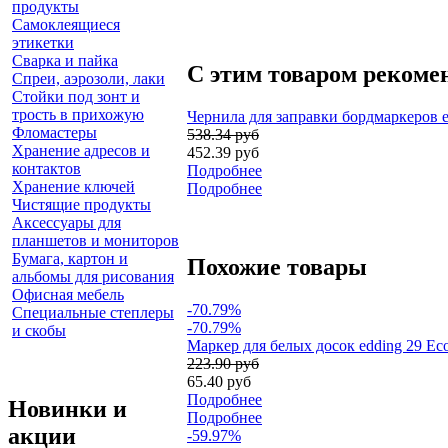
продукты
Самоклеящиеся
этикетки
Сварка и пайка
С этим товаром рекоме
Спреи, аэрозоли, лаки
Стойки под зонт и
трость в прихожую
Чернила для заправки бордмаркеров e
Фломастеры
538.34 руб
Хранение адресов и
452.39 руб
контактов
Подробнее
Хранение ключей
Подробнее
Чистящие продукты
Аксессуары для
планшетов и мониторов
Бумага, картон и
Похожие товары
альбомы для рисования
Офисная мебель
-70.79%
Специальные степлеры
-70.79%
и скобы
Маркер для белых досок edding 29 Ec
223.90 руб
65.40 руб
Подробнее
Новинки и
Подробнее
акции
-59.97%