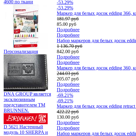
4600 по ткани
-53.29%
-53.29%
Маркер для белых досок edding 366, 
181.97 руб
85.00 руб
Подробнее
Подробнее
Набор маркеров для белых досок eddi
1 136.70 руб
Персонализация
842.00 руб
Подробнее
Подробнее
Маркер для белых досок edding 360, 
244.03 руб
205.07 руб
Подробнее
Подробнее
DNA GROUP является
-69.21%
эксклюзивным
-69.21%
представителем TM
Маркер для белых досок edding retrac
BRUNNEN.
422.22 руб
130.00 руб
Подробнее
D 5621 Настенный
Подробнее
модуль 10 SHERPA и
Набор маркеров для белых досок eddin