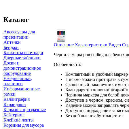
Каталог
Аксессуары для
презентации
Аптечки
Описание
Характеристики
Видео
Се
Бейджи
Блокноты и тетради
Чернила маркеров edding для белых д
Дверные таблички
Доски и
Особенности:
демонстрационное
оборудование
Компактный и удобный маркер д
Ежедневники,
Письмо можно протирать в сухо
планинги
Скошенный наконечник имеет 
Информационные
Благодаря технологии «cap-off»
рамки
Чернила маркера для белой доск
Каллиграфия
Доступен в черном, красном, си
Карандаши
Изделие можно заправлять черн
Карманы прозрачные
Доступны подходящие запасные п
Кейтеринг
Без добавления бутилацетата
Клейкие ленты
Корзины для мусора