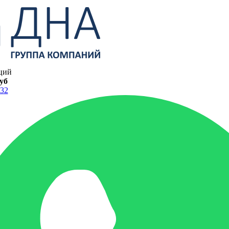
ций
руб
-32