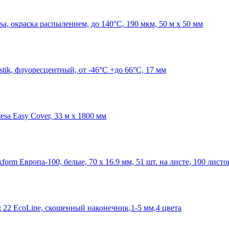
a, окраска распылением, до 140°С, 190 мкм, 50 м х 50 мм
stik, флуоресцентный, от -46°C +до 66°C, 17 мм
sa Easy Cover, 33 м x 1800 мм
rm Европа-100, белые, 70 х 16.9 мм, 51 шт. на листе, 100 листо
 22 EcoLine, скошенный наконечник,1-5 мм,4 цвета