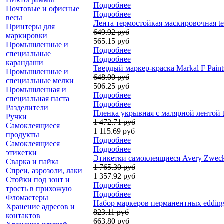
Подробнее
Почтовые и офисные
Подробнее
весы
Лента термостойкая маскировочная tes
Принтеры для
649.92 руб
маркировки
565.15 руб
Промышленные и
Подробнее
специальные
Подробнее
карандаши
Твердый маркер-краска Markal F Paint
Промышленные и
648.00 руб
специальные мелки
506.25 руб
Промышленная и
Подробнее
специальная паста
Подробнее
Разделители
Пленка укрывная с малярной лентой te
Ручки
1 472.71 руб
Самоклеящиеся
1 115.69 руб
продукты
Подробнее
Самоклеящиеся
Подробнее
этикетки
Этикетки самоклеящиеся Avery Zweckfo
Сварка и пайка
1 765.30 руб
Спреи, аэрозоли, лаки
1 357.92 руб
Стойки под зонт и
Подробнее
трость в прихожую
Подробнее
Фломастеры
Набор маркеров перманентных edding
Хранение адресов и
823.11 руб
контактов
663.80 руб