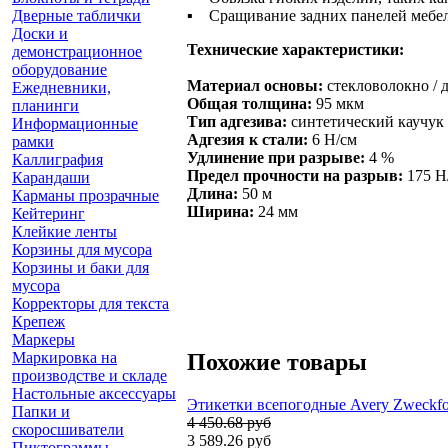
Дверные таблички
▪ Сращивание задних панелей мебел
Доски и
Технические характеристики:
демонстрационное
оборудование
Материал основы:
стекловолокно /
Ежедневники,
Общая толщина:
95 мкм
планинги
Тип адгезива:
синтетический каучук
Информационные
Адгезия к стали:
6 Н/см
рамки
Удлинение при разрыве:
4 %
Каллиграфия
Предел прочности на разрыв:
175 Н
Карандаши
Длина:
50 м
Карманы прозрачные
Ширина:
24 мм
Кейтеринг
Клейкие ленты
Корзины для мусора
Корзины и баки для
мусора
Корректоры для текста
Крепеж
Маркеры
Маркировка на
Похожие товары
производстве и складе
Настольные аксессуары
Этикетки всепогодные Avery Zweckfor
Папки и
4 450.68 руб
скоросшиватели
3 589.26 руб
Пиктограммы