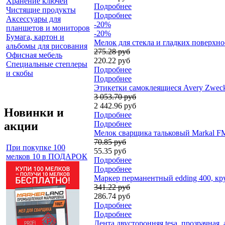
Хранение ключей
Подробнее
Чистящие продукты
Подробнее
Аксессуары для
-20%
планшетов и мониторов
-20%
Бумага, картон и
Мелок для стекла и гладких поверхнос
альбомы для рисования
275.28 руб
Офисная мебель
220.22 руб
Специальные степлеры
Подробнее
и скобы
Подробнее
Этикетки самоклеящиеся Avery Zweckf
3 053.70 руб
2 442.96 руб
Новинки и
Подробнее
акции
Подробнее
Мелок сварщика тальковый Markal FM.4
70.85 руб
При покупке 100
55.35 руб
мелков 10 в ПОДАРОК
Подробнее
Подробнее
Маркер перманентный edding 400, кр
341.22 руб
286.74 руб
Подробнее
Подробнее
Лента двусторонняя tesa, прозрачная,