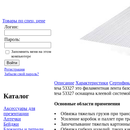
Товары по спец. цене
Логин:
Пароль:
Запомнить меня на этом
компьютере
Регистрация
Забыли свой пароль?
Описание
Характеристики
Сертифик
tesa 53327 это филаментная лента б
tesa 53327 оснащена клеевой системо
Каталог
Основные области применения
Аксессуары для
презентации
▪ Обвязка тяжелых грузов при тран
Аптечки
▪ Усиление коробок и паллет при т
Бейджи
▪ Запечатывание тяжелых картонны
Блокноты и тетради
▪ Обвязка гибких изделий, таких к