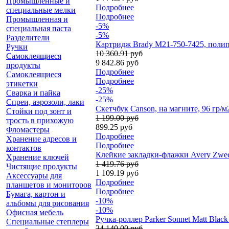
Промышленные и
Подробнее
специальные мелки
Подробнее
Промышленная и
-5%
специальная паста
-5%
Разделители
Картридж Brady M21-750-7425, полип
Ручки
10 360.91 руб
Самоклеящиеся
9 842.86 руб
продукты
Подробнее
Самоклеящиеся
Подробнее
этикетки
-25%
Сварка и пайка
-25%
Спреи, аэрозоли, лаки
Скетчбук Canson, на магните, 96 гр/м
Стойки под зонт и
1 199.00 руб
трость в прихожую
899.25 руб
Фломастеры
Подробнее
Хранение адресов и
Подробнее
контактов
Клейкие закладки-флажки Avery Zweckf
Хранение ключей
1 419.76 руб
Чистящие продукты
1 109.19 руб
Аксессуары для
Подробнее
планшетов и мониторов
Подробнее
Бумага, картон и
-10%
альбомы для рисования
-10%
Офисная мебель
Ручка-роллер Parker Sonnet Matt Blac
Специальные степлеры
24 140.00 руб