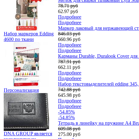
Мелок для сварки тальковый Lyra Soap
78.71 руб
62.97 руб
Подробнее
Подробнее
Маркер лаковый для нержавеющей стал
Набор маркеров Edding
846.03 руб
4600 по ткани
660.96 руб
Подробнее
Подробнее
Карманы Durable, Duralook Cover для
787.91 руб
662.11 руб
Подробнее
Подробнее
Набор текстовыделителей edding 345,
742.88 руб
Персонализация
645.98 руб
Подробнее
Подробнее
-54.85%
-54.85%
Тетрадь в линейку на пружине А4 Bru
609.08 руб
DNA GROUP является
275.00 руб