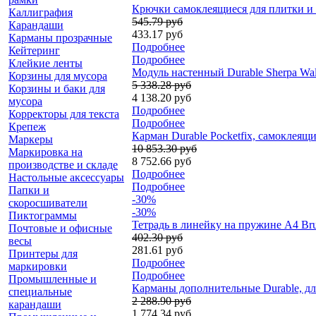
Крючки самоклеящиеся для плитки и ме
Каллиграфия
545.79 руб
Карандаши
433.17 руб
Карманы прозрачные
Подробнее
Кейтеринг
Подробнее
Клейкие ленты
Модуль настенный Durable Sherpa Wall
Корзины для мусора
5 338.28 руб
Корзины и баки для
4 138.20 руб
мусора
Подробнее
Корректоры для текста
Подробнее
Крепеж
Карман Durable Pocketfix, самоклеящ
Маркеры
10 853.30 руб
Маркировка на
8 752.66 руб
производстве и складе
Подробнее
Настольные аксессуары
Подробнее
Папки и
-30%
скоросшиватели
-30%
Пиктограммы
Тетрадь в линейку на пружине А4 Bru
Почтовые и офисные
402.30 руб
весы
281.61 руб
Принтеры для
Подробнее
маркировки
Подробнее
Промышленные и
Карманы дополнительные Durable, для 
специальные
2 288.90 руб
карандаши
1 774.34 руб