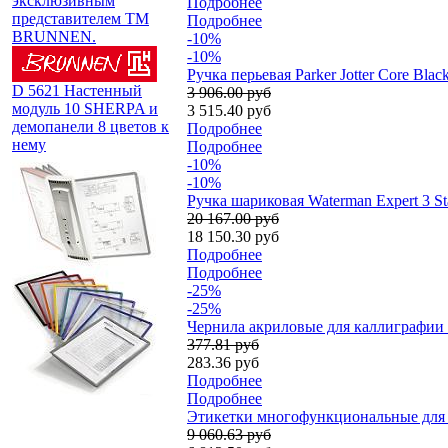
эксклюзивным
Подробнее
представителем TM
Подробнее
BRUNNEN.
-10%
-10%
Ручка перьевая Parker Jotter Core Bl
D 5621 Настенный
3 906.00 руб
модуль 10 SHERPA и
3 515.40 руб
демопанели 8 цветов к
Подробнее
нему
Подробнее
-10%
-10%
Ручка шариковая Waterman Expert 3 St
20 167.00 руб
18 150.30 руб
Подробнее
Подробнее
-25%
-25%
Чернила акриловые для каллиграфии D
377.81 руб
283.36 руб
Подробнее
Подробнее
Этикетки многофункциональные для п
9 060.63 руб