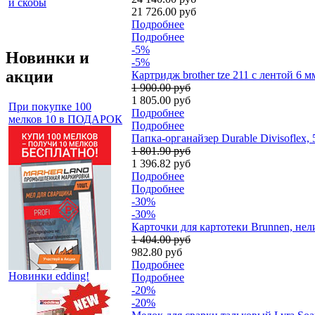
и скобы
21 726.00 руб
Подробнее
Подробнее
-5%
Новинки и
-5%
акции
Картридж brother tze 211 с лентой 6 
1 900.00 руб
1 805.00 руб
При покупке 100
Подробнее
мелков 10 в ПОДАРОК
Подробнее
Папка-органайзер Durable Divisoflex,
1 801.90 руб
1 396.82 руб
Подробнее
Подробнее
-30%
-30%
Карточки для картотеки Brunnen, нел
1 404.00 руб
982.80 руб
Подробнее
Новинки edding!
Подробнее
-20%
-20%