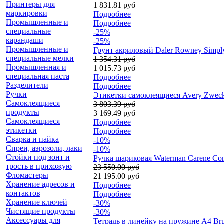
Принтеры для
1 831.81 руб
маркировки
Подробнее
Промышленные и
Подробнее
специальные
-25%
карандаши
-25%
Промышленные и
Грунт акриловый Daler Rowney Simply
специальные мелки
1 354.31 руб
Промышленная и
1 015.73 руб
специальная паста
Подробнее
Разделители
Подробнее
Ручки
Этикетки самоклеящиеся Avery Zweckf
Самоклеящиеся
3 803.39 руб
продукты
3 169.49 руб
Самоклеящиеся
Подробнее
этикетки
Подробнее
Сварка и пайка
-10%
Спреи, аэрозоли, лаки
-10%
Стойки под зонт и
Ручка шариковая Waterman Carene Con
трость в прихожую
23 550.00 руб
Фломастеры
21 195.00 руб
Хранение адресов и
Подробнее
контактов
Подробнее
Хранение ключей
-30%
Чистящие продукты
-30%
Аксессуары для
Тетрадь в линейку на пружине А4 Bru