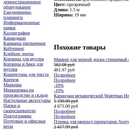
демонстрационное
Цвет:
прозрачный
оборудование
Длина:
1.5 м
Ежедневники,
Ширина:
19 мм
планинги
Информационные
рамки
Каллиграфия
Карандаши
Карманы прозрачные
Похожие товары
Кейтеринг
Клейкие ленты
Корзины для мусора
Маркер для черной доски стираемый e
Корзины и баки для
582.08 руб
мусора
461.97 руб
Корректоры для текста
Подробнее
Крепеж
Подробнее
Маркеры
-10%
Маркировка на
-10%
производстве и складе
Карандаш механический Waterman Hemis
Настольные аксессуары
5 190.00 руб
Папки и
4 671.00 руб
скоросшиватели
Подробнее
Пиктограммы
Подробнее
Почтовые и офисные
Пленка для оверхед проекторов Avery
весы
2 417.99 руб