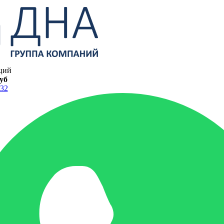
ций
руб
-32