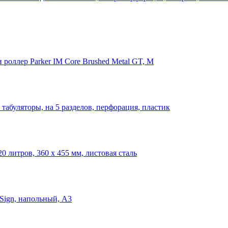
роллер Parker IM Core Brushed Metal GT, M
е табуляторы, на 5 разделов, перфорация, пластик
20 литров, 360 x 455 мм, листовая сталь
Sign, напольный, A3