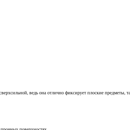
я сверхсильной, ведь она отлично фиксирует плоские предметы, т
о прочных поверхностях