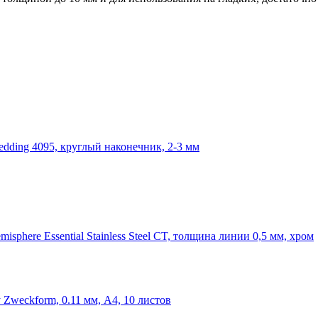
dding 4095, круглый наконечник, 2-3 мм
phere Essential Stainless Steel CT, толщина линии 0,5 мм, хром
 Zweckform, 0.11 мм, А4, 10 листов