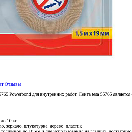
ат
Отзывы
5765 Powerbond для внутренних работ. Лента tesa 55765 являетс
до 10 кг
ло, зеркало, штукатурка, дерево, пластик
 толщиной до 10 мм и для использования на гладких, достаточн