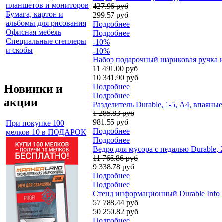
планшетов и мониторов
427.96 руб
Бумага, картон и
299.57 руб
альбомы для рисования
Подробнее
Офисная мебель
Подробнее
Специальные степлеры
-10%
и скобы
-10%
Набор подарочный шариковая ручка и 
11 491.00 руб
10 341.90 руб
Новинки и
Подробнее
Подробнее
акции
Разделитель Durable, 1-5, А4, впаяны
1 285.83 руб
981.55 руб
При покупке 100
Подробнее
мелков 10 в ПОДАРОК
Подробнее
Ведро для мусора с педалью Durable, 
11 766.86 руб
9 338.78 руб
Подробнее
Подробнее
Стенд информационный Durable Info 
57 788.44 руб
50 250.82 руб
Подробнее