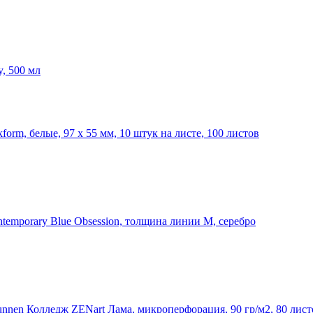
, 500 мл
orm, белые, 97 х 55 мм, 10 штук на листе, 100 листов
temporary Blue Obsession, толщина линии M, серебро
nnen Колледж ZENart Лама, микроперфорация, 90 гр/м2, 80 лист