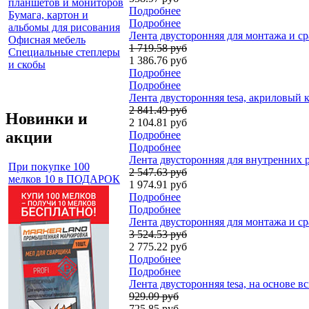
планшетов и мониторов
Подробнее
Бумага, картон и
Подробнее
альбомы для рисования
Лента двусторонняя для монтажа и ср
Офисная мебель
1 719.58 руб
Специальные степлеры
1 386.76 руб
и скобы
Подробнее
Подробнее
Лента двусторонняя tesa, акриловый к
2 841.49 руб
Новинки и
2 104.81 руб
акции
Подробнее
Подробнее
Лента двусторонняя для внутренних р
При покупке 100
2 547.63 руб
мелков 10 в ПОДАРОК
1 974.91 руб
Подробнее
Подробнее
Лента двусторонняя для монтажа и ср
3 524.53 руб
2 775.22 руб
Подробнее
Подробнее
Лента двусторонняя tesa, на основе в
929.09 руб
725.85 руб