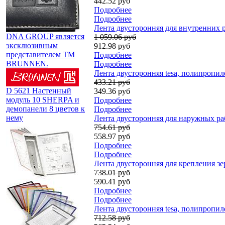
442.52 руб
Подробнее
Подробнее
Лента двусторонняя для внутренних ра
DNA GROUP является
1 059.06 руб
эксклюзивным
912.98 руб
представителем TM
Подробнее
BRUNNEN.
Подробнее
Лента двусторонняя tesa, полипропиле
433.21 руб
D 5621 Настенный
349.36 руб
модуль 10 SHERPA и
Подробнее
демопанели 8 цветов к
Подробнее
нему
Лента двусторонняя для наружных рабо
754.61 руб
558.97 руб
Подробнее
Подробнее
Лента двусторонняя для крепления зер
738.01 руб
590.41 руб
Подробнее
Подробнее
Лента двусторонняя tesa, полипропиле
712.58 руб