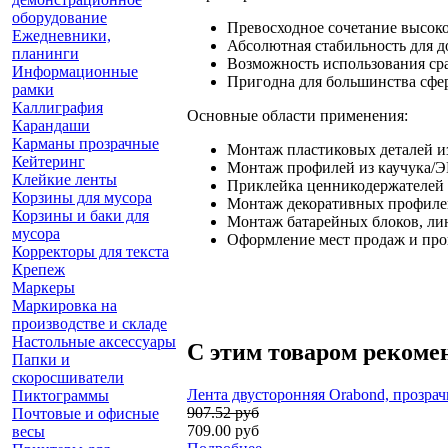
оборудование
Превосходное сочетание высоко
Ежедневники,
Абсолютная стабильность для 
планинги
Возможность использования ср
Информационные
Пригодна для большинства сфе
рамки
Каллиграфия
Основные области применения:
Карандаши
Карманы прозрачные
Монтаж пластиковых деталей 
Кейтеринг
Монтаж профилей из каучука
Клейкие ленты
Приклейка ценникодержателей
Корзины для мусора
Монтаж декоративных профиле
Корзины и баки для
Монтаж батарейных блоков, лин
мусора
Оформление мест продаж и пр
Корректоры для текста
Крепеж
Маркеры
Маркировка на
производстве и складе
Настольные аксессуары
С этим товаром рекоме
Папки и
скоросшиватели
Лента двусторонняя Orabond, прозрач
Пиктограммы
907.52 руб
Почтовые и офисные
709.00 руб
весы