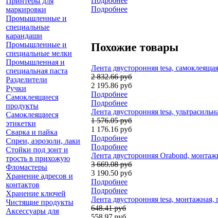
Подробнее
Принтеры для
Подробнее
маркировки
Промышленные и
специальные
карандаши
Промышленные и
Похожие товары
специальные мелки
Промышленная и
Лента двусторонняя tesa, самоклеящая
специальная паста
2 832.66 руб
Разделители
2 195.86 руб
Ручки
Подробнее
Самоклеящиеся
Подробнее
продукты
Лента двусторонняя tesa, ультрасильна
Самоклеящиеся
1 576.05 руб
этикетки
1 176.16 руб
Сварка и пайка
Подробнее
Спреи, аэрозоли, лаки
Подробнее
Стойки под зонт и
Лента двусторонняя Orabond, монтажн
трость в прихожую
3 669.08 руб
Фломастеры
3 190.50 руб
Хранение адресов и
Подробнее
контактов
Подробнее
Хранение ключей
Лента двусторонняя tesa, монтажная, 
Чистящие продукты
648.41 руб
Аксессуары для
558.97 руб